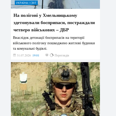
УКРАЇНА І СВІТ
На полігоні у Хмельницькому
здетонували боєприпаси, постраждали
четверо військових – ДБР
Внаслідок детонації боєприпасів на території
військового полігону пошкоджено житлові будинки
та комунальні будівлі.
31.07.2026
19:01
177
Переглядів