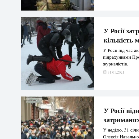
У Росії за
кількість 
У Росії під час а
підрахунками Про
журналістів.
31.01.2021
У Росії від
затримани
У неділю, 31 січ
Олексія Навально