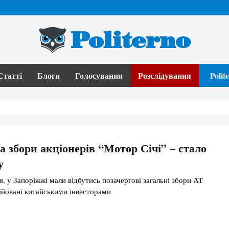
Politerno
Статті
Блоги
Голосування
Розслідування
Poli
а збори акціонерів “Мотор Січі” – стало
у
я, у Запоріжжі мали відбутись позачергові загальні збори АТ
ційовані китайськими інвесторами