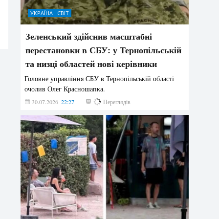
УКРАЇНА І СВІТ
Зеленський здійснив масштабні
перестановки в СБУ: у Тернопільській
та низці областей нові керівники
Головне управління СБУ в Тернопільській області
очолив Олег Красношапка.
30.07.2026
22:27
622
Переглядів