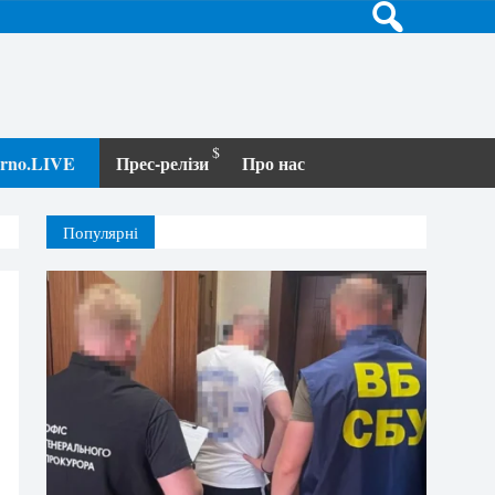
terno.LIVE
Прес-релізи
Про нас
Популярні