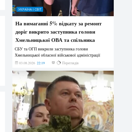
УКРАЇНА І СВІТ
На вимаганні 5% відкату за ремонт
доріг викрито заступника голови
Хмельницької ОВА та спільника
СБУ та ОГП викрили заступника голови
Хмельницької обласної військової адміністрації
03.08.2026
22:19
833
Переглядів