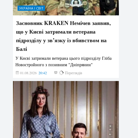
УКРАЇНА І СВІТ
Засновник KRAKEN Немічев заявив,
що у Києві затримали ветерана
підрозділу у зв’язку із вбивством на
Балі
У Києві затримали ветерана цього підрозділу Гліба
Новостройного з позивним "Дніпрянин"
01.08.2026
20:42
168
Переглядів