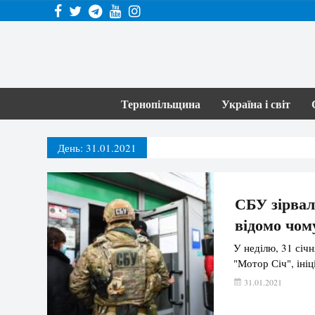
Тернопільщина
Україна і світ
День:
31.01.2021
СБУ зірвал
відомо чом
У неділю, 31 січн
"Мотор Січ", іні
31.01.2021