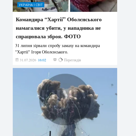
УКРАЇНА І СВІТ
Командира “Хартії” Оболєнського
намагалися убити, у нападника не
спрацювала зброя. ФОТО
31 липня зірвали спробу замаху на командира
"Хартії" Ігоря Оболєнського.
31.07.2026
16:02
183
Переглядів