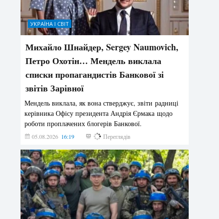
УКРАЇНА І СВІТ
Михайло Шнайдер, Sergey Naumovich,
Петро Охотін… Мендель виклала
списки пропагандистів Банкової зі
звітів Зарівної
Мендель виклала, як вона стверджує, звіти радниці
керівника Офісу президента Андрія Єрмака щодо
роботи проплачених блогерів Банкової.
05.08.2026
16:19
167
Переглядів