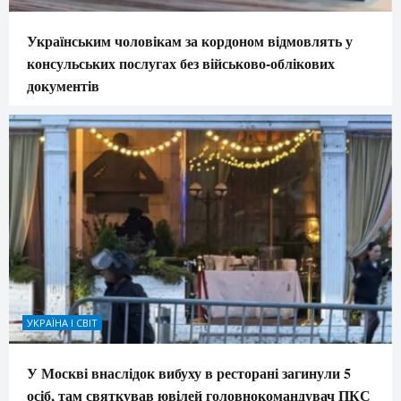
Українським чоловікам за кордоном відмовлять у
консульських послугах без військово-облікових
документів
УКРАЇНА І СВІТ
У Москві внаслідок вибуху в ресторані загинули 5
осіб, там святкував ювілей головнокомандувач ПКС