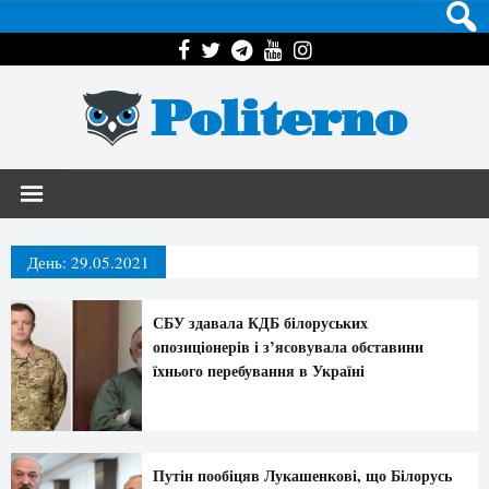
Politerno
День:
29.05.2021
СБУ здавала КДБ білоруських
опозиціонерів і з’ясовувала обставини
їхнього перебування в Україні
Путін пообіцяв Лукашенкові, що Білорусь