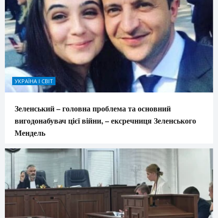
УКРАЇНА І СВІТ
Зеленський – головна проблема та основний
вигодонабувач цієї війни, – ексречниця Зеленського
Мендель