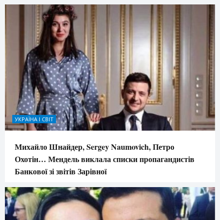
УКРАЇНА І СВІТ
Михайло Шнайдер, Sergey Naumovich, Петро
Охотін… Мендель виклала списки пропагандистів
Банкової зі звітів Зарівної