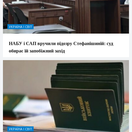
УКРАЇНА І СВІТ
НАБУ і САП вручили підозру Стефанішиній: суд
обирає їй запобіжний захід
УКРАЇНА І СВІТ