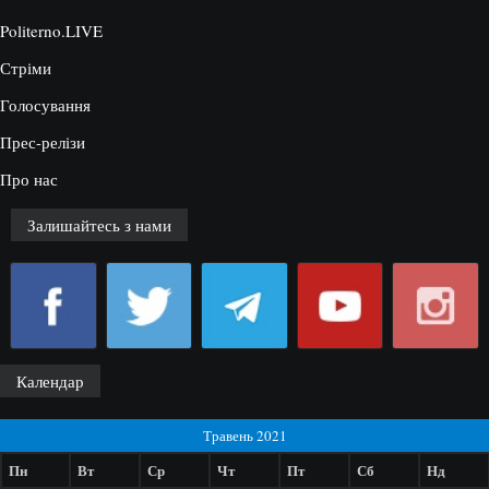
Politerno.LIVE
Стріми
Голосування
Прес-релізи
Про нас
Залишайтесь з нами
Календар
Травень 2021
Пн
Вт
Ср
Чт
Пт
Сб
Нд