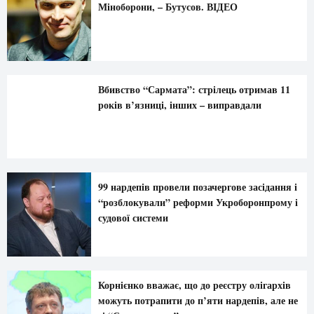
Міноборони, – Бутусов. ВІДЕО
Вбивство “Сармата”: стрілець отримав 11
років в’язниці, інших – виправдали
99 нардепів провели позачергове засідання і
“розблокували” реформи Укроборонпрому і
судової системи
Корнієнко вважає, що до реєстру олігархів
можуть потрапити до п’яти нардепів, але не