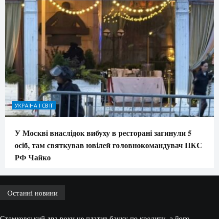
УКРАЇНА І СВІТ
У Москві внаслідок вибуху в ресторані загинули 5
осіб, там святкував ювілей головнокомандувач ПКС
РФ Чайко
Останні новини
Стемковський два роки не платив банку по кредиту, а його