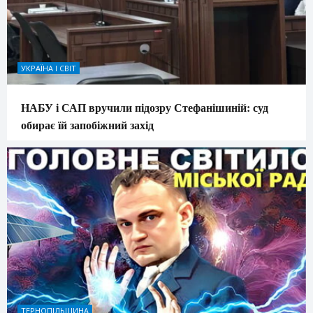
УКРАЇНА І СВІТ
НАБУ і САП вручили підозру Стефанішиній: суд
обирає їй запобіжний захід
ТЕРНОПІЛЬЩИНА