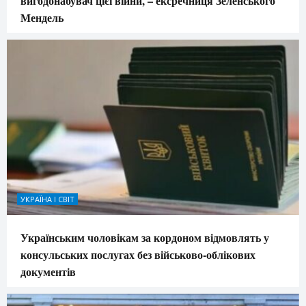
вигодонабувач цієї війни, – ексречниця Зеленського
Мендель
УКРАЇНА І СВІТ
Українським чоловікам за кордоном відмовлять у
консульських послугах без військово-облікових
документів