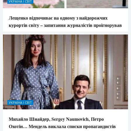
УКРАЇНА І СВІТ
Лещенко відпочиває на одному з найдорожчих
курортів світу – запитання журналістів проігнорував
УКРАЇНА І СВІТ
Михайло Шнайдер, Sergey Naumovich, Петро
Охотін… Мендель виклала списки пропагандистів