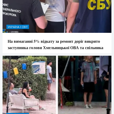
УКРАЇНА І СВІТ
На вимаганні 5% відкату за ремонт доріг викрито
заступника голови Хмельницької ОВА та спільника