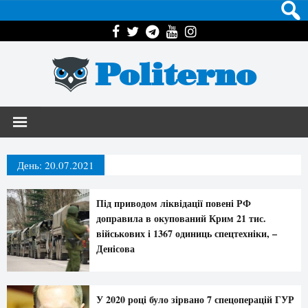
Politerno
День:
20.07.2021
Під приводом ліквідації повені РФ
доправила в окупований Крим 21 тис.
військових і 1367 одиниць спецтехніки, –
Денісова
У 2020 році було зірвано 7 спецоперацій ГУР