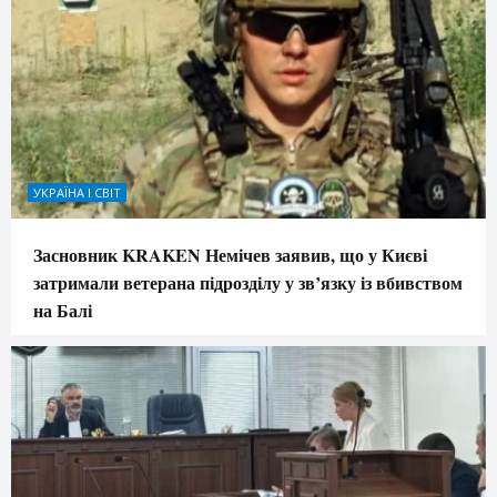
УКРАЇНА І СВІТ
Засновник KRAKEN Немічев заявив, що у Києві
затримали ветерана підрозділу у зв’язку із вбивством
на Балі