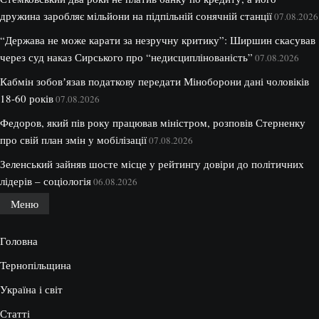
дружина заробляє мільйони на підпільній сонячній станції
07.08.2026
“Держава не може карати за незручну критику”: Ширшин скасував
через суд наказ Сирського про “недисциплінованість”
07.08.2026
Кабмін зобовʼязав податкову передати Міноборони дані чоловіків
18-60 років
07.08.2026
Федоров, який пів року працював міністром, розповів Стерненку
про свій план змін у мобілізації
07.08.2026
Зеленський зайняв шосте місце у рейтингу довіри до політичних
лідерів – соціологія
06.08.2026
Меню
Головна
Тернопільщина
Україна і світ
Статті