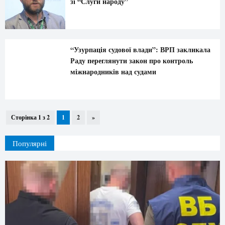
зі “Слуги народу”
“Узурпація судової влади”: ВРП закликала
Раду переглянути закон про контроль
міжнародників над судами
Сторінка 1 з 2
1
2
»
Популярні