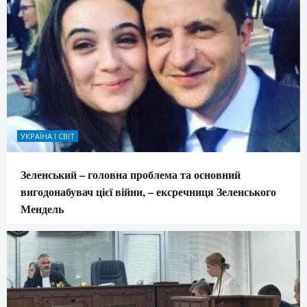
УКРАЇНА І СВІТ
Зеленський – головна проблема та основний
вигодонабувач цієї війни, – ексречниця Зеленського
Мендель