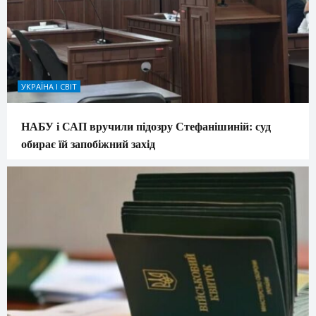
УКРАЇНА І СВІТ
НАБУ і САП вручили підозру Стефанішиній: суд
обирає їй запобіжний захід