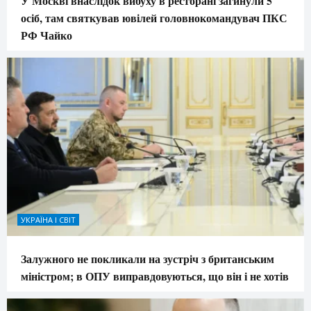
У Москві внаслідок вибуху в ресторані загинули 5
осіб, там святкував ювілей головнокомандувач ПКС
РФ Чайко
УКРАЇНА І СВІТ
Залужного не покликали на зустріч з британським
міністром; в ОПУ виправдовуються, що він і не хотів