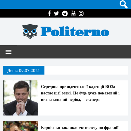
Politerno
День:
09.07.2021
Середина президентської каденції ВОЗа
настає цієї осені. Це буде дуже показовий і
визначальний період, – експерт
Корнієнко закликає ексколегу по фракції