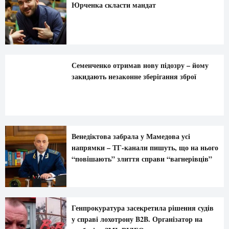
Юрченка скласти мандат
Семенченко отримав нову підозру – йому
закидають незаконне зберігання зброї
Венедіктова забрала у Мамедова усі
напрямки – ТГ-канали пишуть, що на нього
“повішають” злиття справи “вагнерівців”
Генпрокуратура засекретила рішення судів
у справі лохотрону B2B. Організатор на