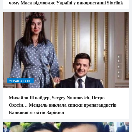
чому Маск відмовляє Україні у використанні Starlink
УКРАЇНА І СВІТ
Михайло Шнайдер, Sergey Naumovich, Петро
Охотін… Мендель виклала списки пропагандистів
Банкової зі звітів Зарівної