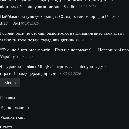
відмовляє Україні у використанні Starlink
08.08.2026
Найбільше закуповує Франція: ЄС наростив імпорт російського
ЗПГ – ЗМІ
08.08.2026
Росіяни били по столиці балістикою, на Київщині внаслідок удару
загинули троє людей, серед них дитина
08.08.2026
“Там, де б’ють московитів – Польща допомагає”, – Навроцький про
Україну
07.08.2026
Фігурантка “плівок Міндіча” отримала керівну посаду в
стратегічному держпідприємстві
07.08.2026
Меню
Головна
Тернопільщина
Україна і світ
Статті