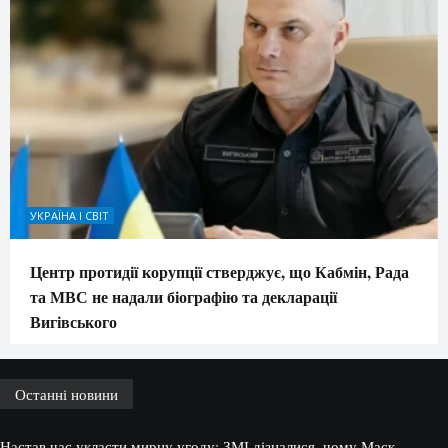
УКРАЇНА І СВІТ
Центр протидії корупції стверджує, що Кабмін, Рада
та МВС не надали біографію та декларації
Вигівського
Останні новини
Настав час укласти мирну угоду: ЗМІ дізналися, чому Маск