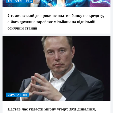
ТЕРНОПІЛЬЩИНА
Стемковський два роки не платив банку по кредиту,
а його дружина заробляє мільйони на підпільній
сонячній станції
УКРАЇНА І СВІТ
Настав час укласти мирну угоду: ЗМІ дізналися,