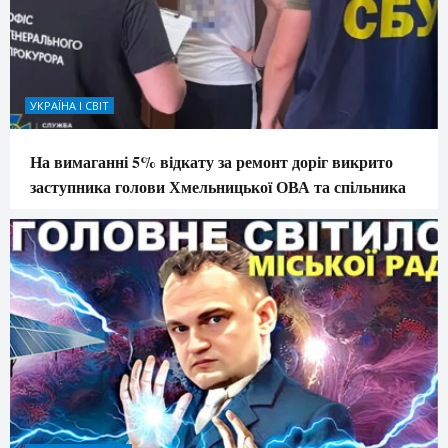
УКРАЇНА І СВІТ
На вимаганні 5% відкату за ремонт доріг викрито
заступника голови Хмельницької ОВА та спільника