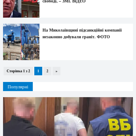
свободі, – ЗМІ. ВIДЕО
На Миколаївщині підсанкційні компанії
незаконно добували граніт. ФОТО
Сторінка 1 з 2
1
2
»
Популярні