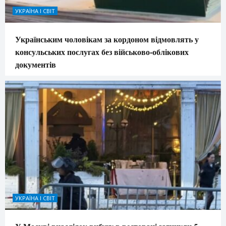
УКРАЇНА І СВІТ
Українським чоловікам за кордоном відмовлять у
консульських послугах без військово-облікових
документів
УКРАЇНА І СВІТ