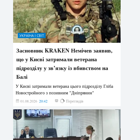
УКРАЇНА І СВІТ
Засновник KRAKEN Немічев заявив,
що у Києві затримали ветерана
підрозділу у зв’язку із вбивством на
Балі
У Києві затримали ветерана цього підрозділу Гліба
Новостройного з позивним "Дніпрянин"
01.08.2026
20:42
190
Переглядів