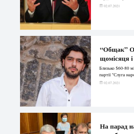
02.07.2021
“Общак” Оф
щомісяця і
Близько $60-80 м
партії "Слуга нар
02.07.2021
На парад н