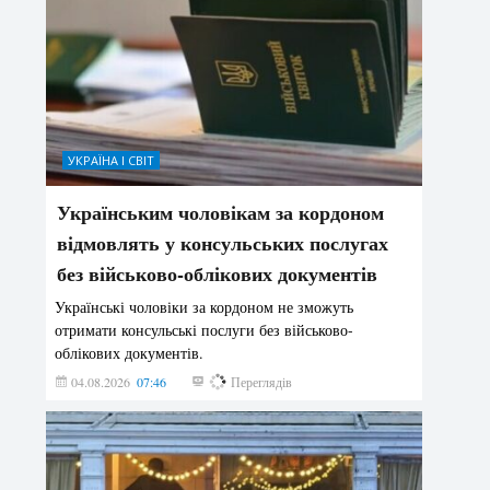
УКРАЇНА І СВІТ
Українським чоловікам за кордоном
відмовлять у консульських послугах
без військово-облікових документів
Українські чоловіки за кордоном не зможуть
отримати консульські послуги без військово-
облікових документів.
04.08.2026
07:46
137
Переглядів