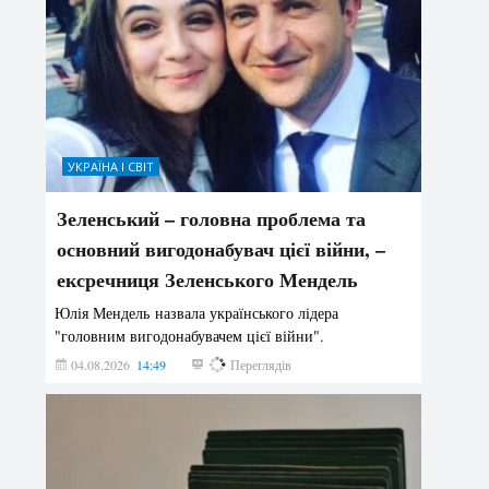
УКРАЇНА І СВІТ
Зеленський – головна проблема та
основний вигодонабувач цієї війни, –
ексречниця Зеленського Мендель
Юлія Мендель назвала українського лідера
"головним вигодонабувачем цієї війни".
04.08.2026
14:49
147
Переглядів