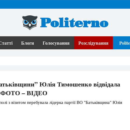
Politerno
Статті
Блоги
Голосування
Розслідування
Poli
Батьківщини” Юлія Тимошенко відвідала
. ФОТО – ВІДЕО
полі з візитом перебувала лідерка партії ВО "Батьківщина" Юлія