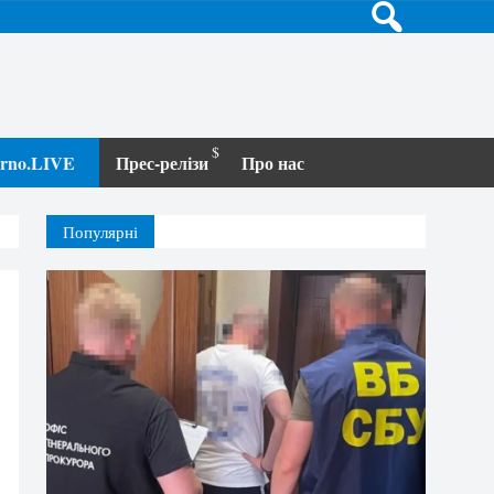
terno.LIVE
Прес-релізи
Про нас
Популярні