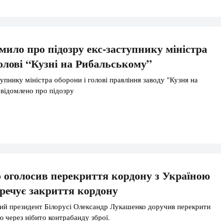
мило про підозру екс-заступнику міністра
голові “Кузні на Рибальському”
пнику міністра оборони і голові правління заводу "Кузня на
відомлено про підозру
оголосив перекриття кордону з Україною
еречує закриття кордону
й президент Білорусі Олександр Лукашенко доручив перекрити
ю через нібито контрабанду зброї.