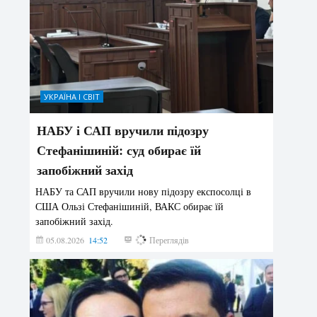
УКРАЇНА І СВІТ
НАБУ і САП вручили підозру
Стефанішиній: суд обирає їй
запобіжний захід
НАБУ та САП вручили нову підозру експосолці в
США Ользі Стефанішиній, ВАКС обирає їй
запобіжний захід.
05.08.2026
14:52
155
Переглядів