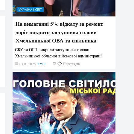
УКРАЇНА І СВІТ
На вимаганні 5% відкату за ремонт
доріг викрито заступника голови
Хмельницької ОВА та спільника
СБУ та ОГП викрили заступника голови
Хмельницької обласної військової адміністрації
03.08.2026
22:19
863
Переглядів