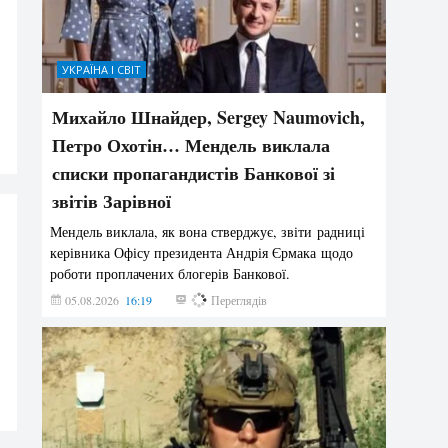
УКРАЇНА І СВІТ
Михайло Шнайдер, Sergey Naumovich,
Петро Охотін… Мендель виклала
списки пропагандистів Банкової зі
звітів Зарівної
Мендель виклала, як вона стверджує, звіти радниці
керівника Офісу президента Андрія Єрмака щодо
роботи проплачених блогерів Банкової.
05.08.2026
16:19
219
Переглядів