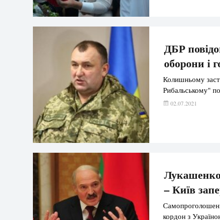
ДБР повідо
оборони і 
Колишньому засту
Рибальському" по
02.07.2021
Лукашенко 
– Київ зап
Самопроголошени
кордон з Україно