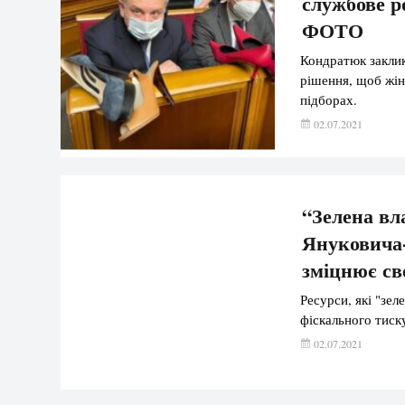
службове р
ФОТО
Кондратюк заклик
рішення, щоб жін
підборах.
02.07.2021
“Зелена вл
Януковича-
зміцнює св
Ресурси, які "зел
фіскального тиск
02.07.2021