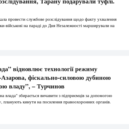
озслідування, Тарану подарували туфлі.
ала провести службове розслідування щодо факту ухвалення
ки-військові на параді до Дня Незалежності марширували на
ада” відновлює технології режиму
Азарова, фіскально-силовою дубиною
ою владу”, – Турчинов
ена влада" збирається вичавити з підприємців за допомогою
у, планують кинути на посилення правоохоронних органів.