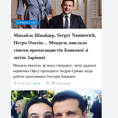
УКРАЇНА І СВІТ
Михайло Шнайдер, Sergey Naumovich,
Петро Охотін… Мендель виклала
списки пропагандистів Банкової зі
звітів Зарівної
Мендель виклала, як вона стверджує, звіти радниці
керівника Офісу президента Андрія Єрмака щодо
роботи проплачених блогерів Банкової.
05.08.2026
16:19
260
Переглядів