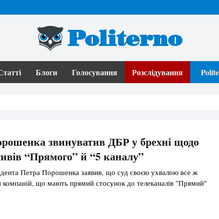
Politerno
Статті
Блоги
Голосування
Розслідування
Poli
рошенка звинуватив ДБР у брехні щодо
ивів “Прямого” й “5 каналу”
дента Петра Порошенка заявив, що суд своєю ухвалою все ж
 компаній, що мають прямий стосунок до телеканалів "Прямий"