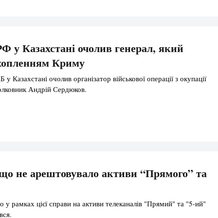
Ф у Казахстані очолив генерал, який
ахопленням Криму
 у Казахстані очолив організатор військової операції з окупації
олковник Андрій Сердюков.
що не арештовувало активи “Прямого” та
 у рамках цієї справи на активи телеканалів "Прямий" та "5-ий"
вся.