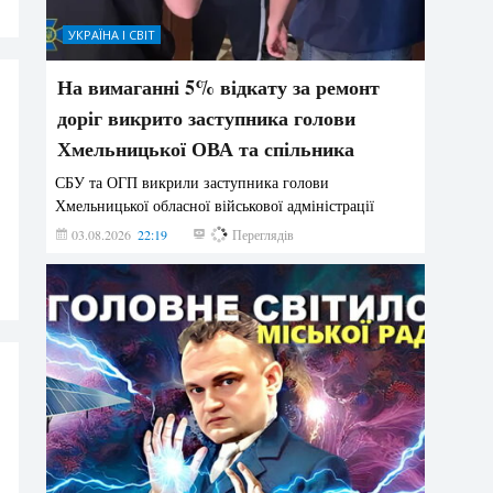
УКРАЇНА І СВІТ
На вимаганні 5% відкату за ремонт
доріг викрито заступника голови
Хмельницької ОВА та спільника
СБУ та ОГП викрили заступника голови
Хмельницької обласної військової адміністрації
03.08.2026
22:19
894
Переглядів