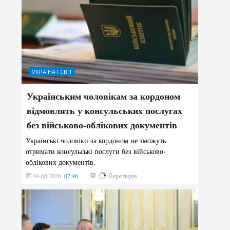
УКРАЇНА І СВІТ
Українським чоловікам за кордоном
відмовлять у консульських послугах
без військово-облікових документів
Українські чоловіки за кордоном не зможуть
отримати консульські послуги без військово-
облікових документів.
04.08.2026
07:46
167
Переглядів