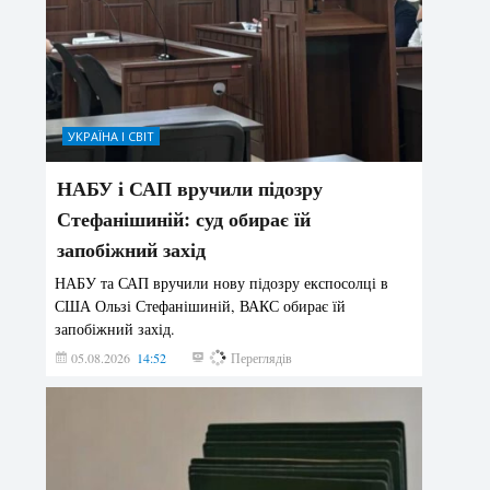
УКРАЇНА І СВІТ
НАБУ і САП вручили підозру
Стефанішиній: суд обирає їй
запобіжний захід
НАБУ та САП вручили нову підозру експосолці в
США Ользі Стефанішиній, ВАКС обирає їй
запобіжний захід.
05.08.2026
14:52
180
Переглядів