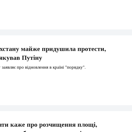
хстану майже придушила протести,
якував Путіну
заявляє про відновлення в країні "порядку".
ти каже про розчищення площі,