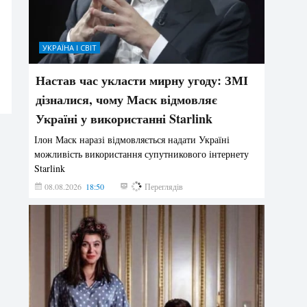
УКРАЇНА І СВІТ
Настав час укласти мирну угоду: ЗМІ
дізналися, чому Маск відмовляє
Україні у використанні Starlink
Ілон Маск наразі відмовляється надати Україні
можливість використання супутникового інтернету
Starlink
08.08.2026
18:50
334
Переглядів