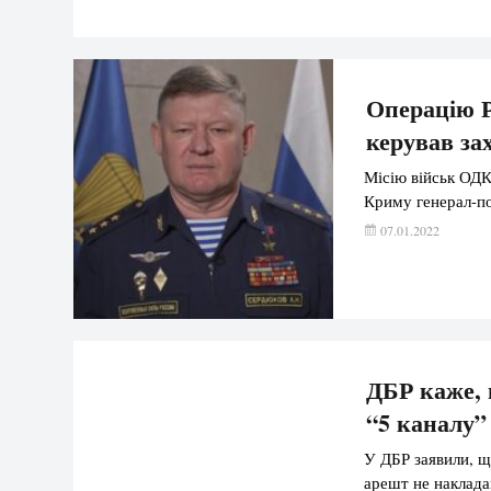
Операцію Р
керував з
Місію військ ОДКБ
Криму генерал-п
07.01.2022
ДБР каже, 
“5 каналу”
У ДБР заявили, що
арешт не наклада