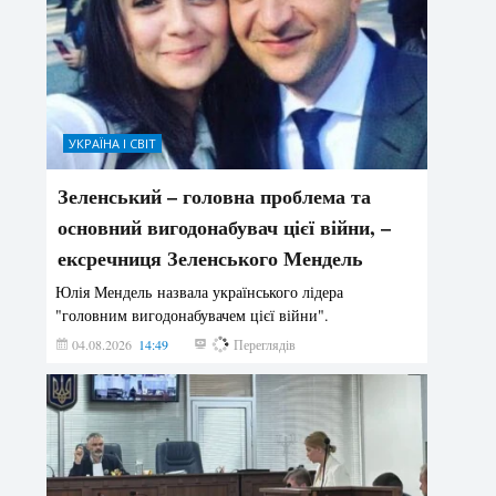
УКРАЇНА І СВІТ
Зеленський – головна проблема та
основний вигодонабувач цієї війни, –
ексречниця Зеленського Мендель
Юлія Мендель назвала українського лідера
"головним вигодонабувачем цієї війни".
04.08.2026
14:49
190
Переглядів