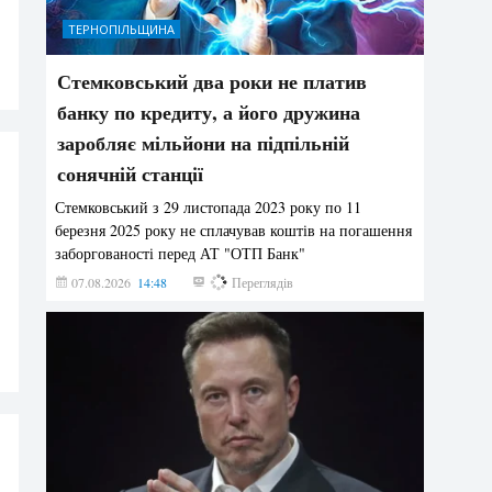
ТЕРНОПІЛЬЩИНА
Стемковський два роки не платив
банку по кредиту, а його дружина
заробляє мільйони на підпільній
сонячній станції
Стемковський з 29 листопада 2023 року по 11
березня 2025 року не сплачував коштів на погашення
заборгованості перед АТ "ОТП Банк"
07.08.2026
14:48
451
Переглядів