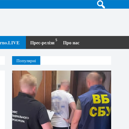
terno.LIVE
Прес-релізи
Про нас
Популярні