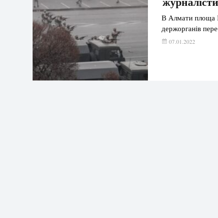
журналісти
В Алмати площа Р
держорганів пере
07.01.2022