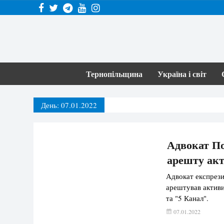
Тернопільщина
Україна і світ
День:
07.01.2022
Адвокат По
арешту акт
Адвокат експрези
арештував активи
та "5 Канал".
07.01.2022