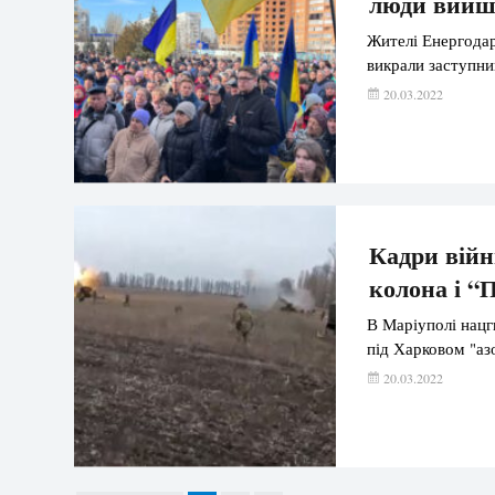
люди вийш
Жителі Енергодар
викрали заступни
20.03.2022
Кадри війн
колона і “
В Маріуполі нацг
під Харковом "азо
20.03.2022