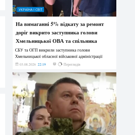
УКРАЇНА І СВІТ
На вимаганні 5% відкату за ремонт
доріг викрито заступника голови
Хмельницької ОВА та спільника
СБУ та ОГП викрили заступника голови
Хмельницької обласної військової адміністрації
03.08.2026
22:19
831
Переглядів