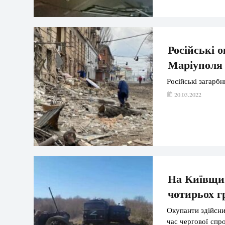
Російські 
Маріуполя 
Російські загарб
20.03.2022
На Київщин
чотирьох г
Окупанти здійсни
час чергової спро