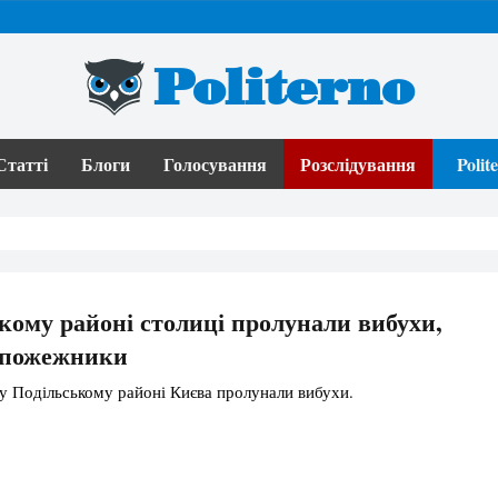
Politerno
Статті
Блоги
Голосування
Розслідування
Poli
кому районі столиці пролунали вибухи,
 пожежники
 у Подільському районі Києва пролунали вибухи.