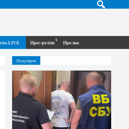
terno.LIVE
Прес-релізи
Про нас
Популярні