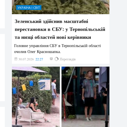
УКРАЇНА І СВІТ
Зеленський здійснив масштабні
перестановки в СБУ: у Тернопільській
та низці областей нові керівники
Головне управління СБУ в Тернопільській області
очолив Олег Красношапка.
30.07.2026
22:27
621
Переглядів