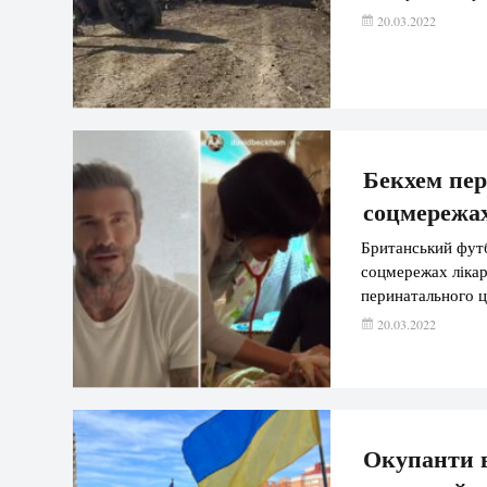
20.03.2022
Бекхем пер
соцмережах
Британський футб
соцмережах лікар
перинатального ц
20.03.2022
Окупанти в