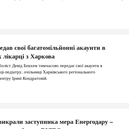
едав свої багатомільйонні акаунти в
 лікарці з Харкова
оліст Девід Бекхем тимчасово передає свої акаунти в
ці-педіатру, очільниці Харківського регіонального
ентру Ірині Кондратовій.
икрали заступника мера Енергодару –