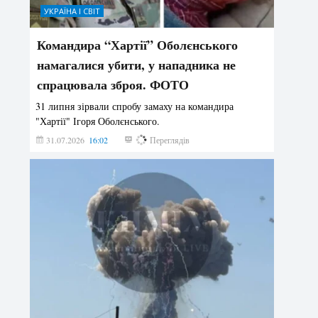
УКРАЇНА І СВІТ
Командира “Хартії” Оболєнського
намагалися убити, у нападника не
спрацювала зброя. ФОТО
31 липня зірвали спробу замаху на командира
"Хартії" Ігоря Оболєнського.
31.07.2026
16:02
179
Переглядів