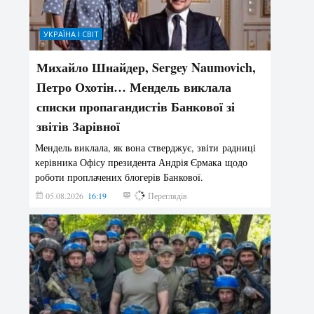
УКРАЇНА І СВІТ
Михайло Шнайдер, Sergey Naumovich,
Петро Охотін… Мендель виклала
списки пропагандистів Банкової зі
звітів Зарівної
Мендель виклала, як вона стверджує, звіти радниці
керівника Офісу президента Андрія Єрмака щодо
роботи проплачених блогерів Банкової.
05.08.2026
16:19
150
Переглядів