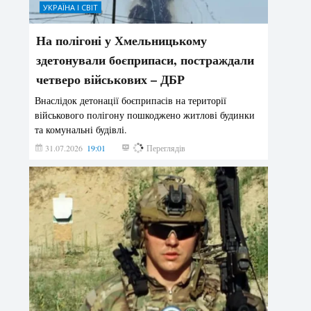
УКРАЇНА І СВІТ
На полігоні у Хмельницькому
здетонували боєприпаси, постраждали
четверо військових – ДБР
Внаслідок детонації боєприпасів на території
військового полігону пошкоджено житлові будинки
та комунальні будівлі.
31.07.2026
19:01
176
Переглядів