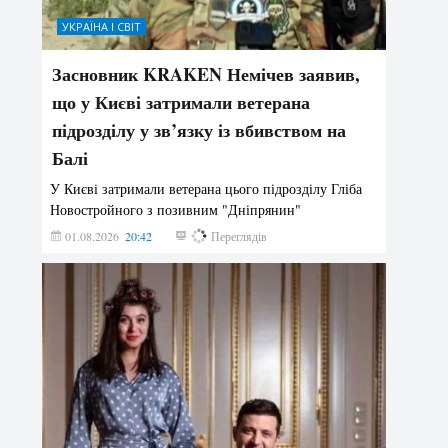
УКРАЇНА І СВІТ
Засновник KRAKEN Немічев заявив,
що у Києві затримали ветерана
підрозділу у зв’язку із вбивством на
Балі
У Києві затримали ветерана цього підрозділу Гліба
Новостройного з позивним "Дніпрянин"
01.08.2026
20:42
167
Переглядів