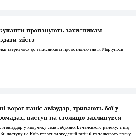
окупанти пропонують захисникам
здати місто
ники звернулися до захисників із пропозицією здати Маріуполь.
і ворог наніс авіаудар, тривають бої у
ромадах, наступ на столицю захлинувся
ли авіаудар у напрямку села Забуяння Бучанського району, а під
би наступу на Київ втратили зведений загін 6-го танкового полку.