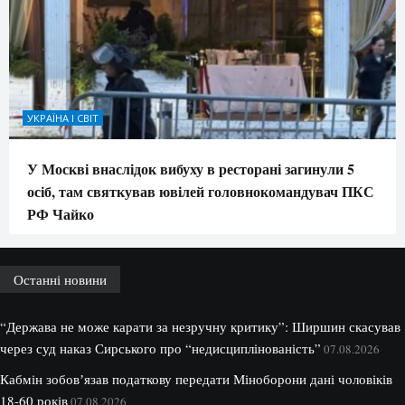
УКРАЇНА І СВІТ
У Москві внаслідок вибуху в ресторані загинули 5
осіб, там святкував ювілей головнокомандувач ПКС
РФ Чайко
Останні новини
“Держава не може карати за незручну критику”: Ширшин скасував
через суд наказ Сирського про “недисциплінованість”
07.08.2026
Кабмін зобовʼязав податкову передати Міноборони дані чоловіків
18-60 років
07.08.2026