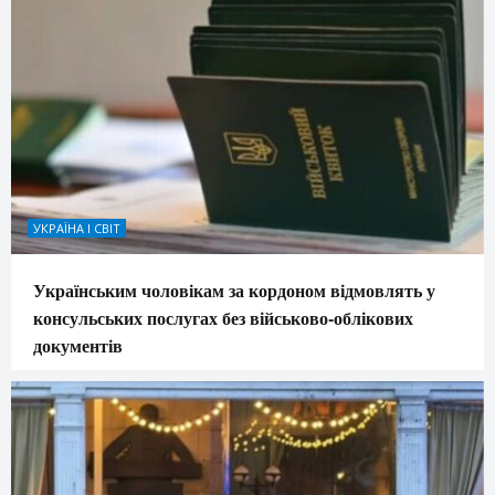
УКРАЇНА І СВІТ
Українським чоловікам за кордоном відмовлять у
консульських послугах без військово-облікових
документів