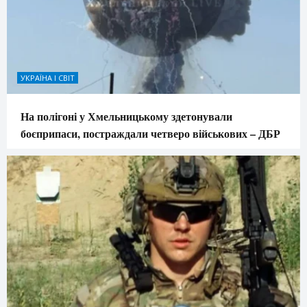
УКРАЇНА І СВІТ
На полігоні у Хмельницькому здетонували
боєприпаси, постраждали четверо військових – ДБР