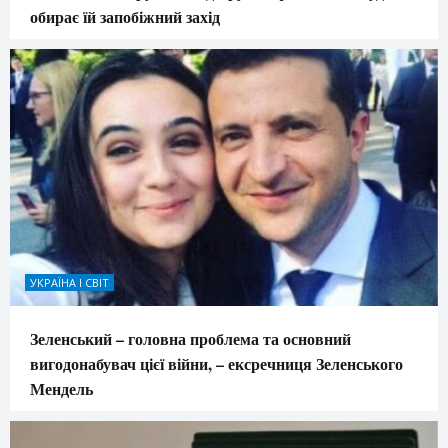
обирає їй запобіжний захід
УКРАЇНА І СВІТ
Зеленський – головна проблема та основний
вигодонабувач цієї війни, – ексречниця Зеленського
Мендель