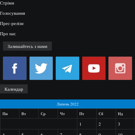
Стріми
Голосування
Прес-релізи
Про нас
Залишайтесь з нами
Календар
Липень 2022
Пн
Вт
Ср
Чт
Пт
Сб
Нд
1
2
3
4
5
6
7
8
9
10