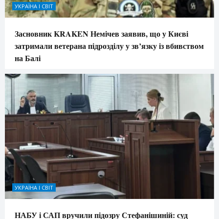
УКРАЇНА І СВІТ
Засновник KRAKEN Немічев заявив, що у Києві
затримали ветерана підрозділу у зв’язку із вбивством
на Балі
УКРАЇНА І СВІТ
НАБУ і САП вручили підозру Стефанішиній: суд