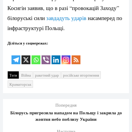
Косигін заявив, що в разі “провокацій Заходу”
білоруські сили
завдадуть ударів
насамперед по
інфраструктурі Польщі.
Діліться у соцмережах:
Теги
Війна
ракетний удар
російське вторгнення
Краматорськ
Попередня
Білорусь пригрозила нападом на Польщу і закрила до
жовтня небо поблизу України
Наступна