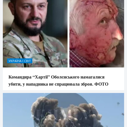
УКРАЇНА І СВІТ
Командира “Хартії” Оболєнського намагалися
убити, у нападника не спрацювала зброя. ФОТО