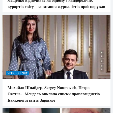
Лещенко відпочиває на одному з найдорожчих
курортів світу – запитання журналістів проігнорував
УКРАЇНА І СВІТ
Михайло Шнайдер, Sergey Naumovich, Петро
Охотін… Мендель виклала списки пропагандистів
Банкової зі звітів Зарівної