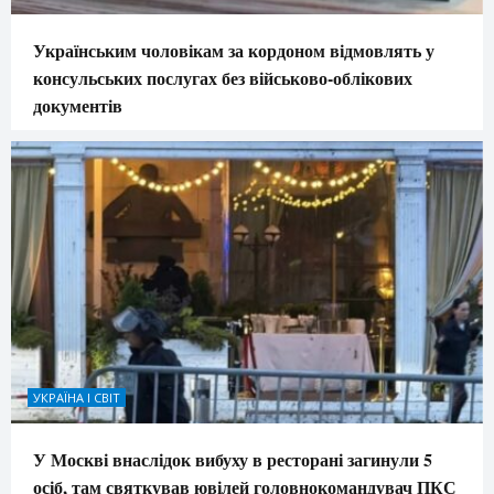
Українським чоловікам за кордоном відмовлять у
консульських послугах без військово-облікових
документів
УКРАЇНА І СВІТ
У Москві внаслідок вибуху в ресторані загинули 5
осіб, там святкував ювілей головнокомандувач ПКС