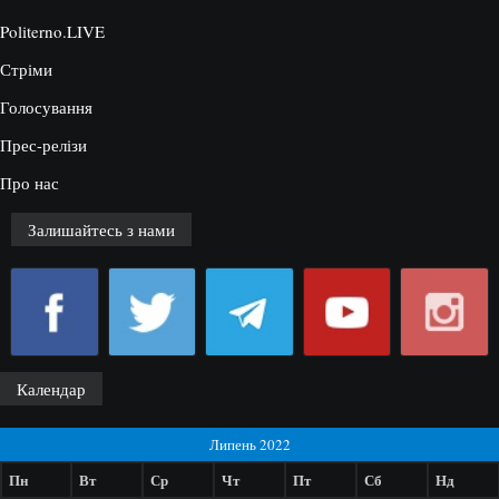
Politerno.LIVE
Стріми
Голосування
Прес-релізи
Про нас
Залишайтесь з нами
Календар
Липень 2022
Пн
Вт
Ср
Чт
Пт
Сб
Нд