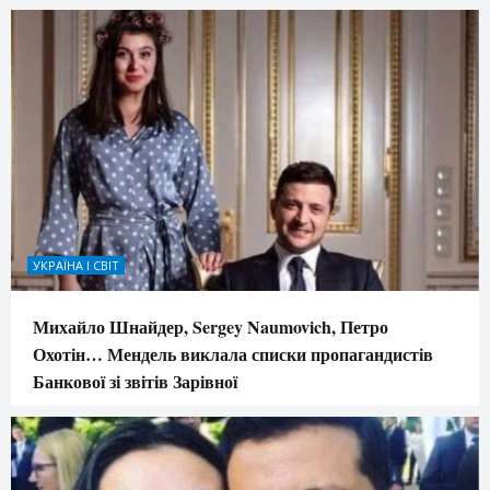
УКРАЇНА І СВІТ
Михайло Шнайдер, Sergey Naumovich, Петро
Охотін… Мендель виклала списки пропагандистів
Банкової зі звітів Зарівної