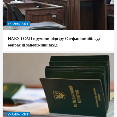
УКРАЇНА І СВІТ
НАБУ і САП вручили підозру Стефанішиній: суд
обирає їй запобіжний захід
УКРАЇНА І СВІТ