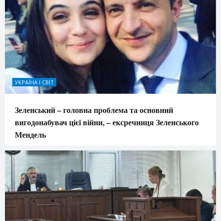
УКРАЇНА І СВІТ
Зеленський – головна проблема та основний
вигодонабувач цієї війни, – ексречниця Зеленського
Мендель