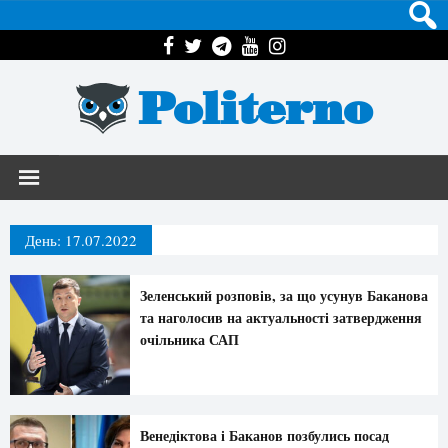
Politerno
День:
17.07.2022
Зеленський розповів, за що усунув Баканова
та наголосив на актуальності затвердження
очільника САП
Венедіктова і Баканов позбулись посад