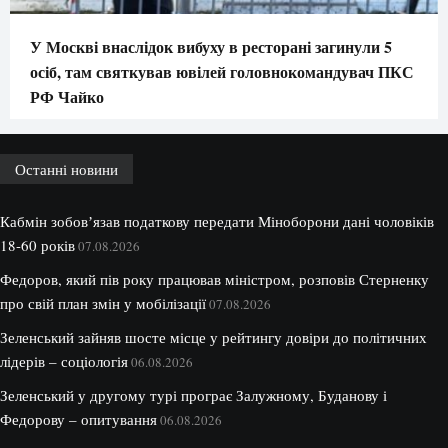
У Москві внаслідок вибуху в ресторані загинули 5
осіб, там святкував ювілей головнокомандувач ПКС
РФ Чайко
Останні новини
Кабмін зобовʼязав податкову передати Міноборони дані чоловіків
18-60 років
07.08.2026
Федоров, який пів року працював міністром, розповів Стерненку
про свій план змін у мобілізації
07.08.2026
Зеленський зайняв шосте місце у рейтингу довіри до політичних
лідерів – соціологія
06.08.2026
Зеленський у другому турі програє Залужному, Буданову і
Федорову – опитування
06.08.2026