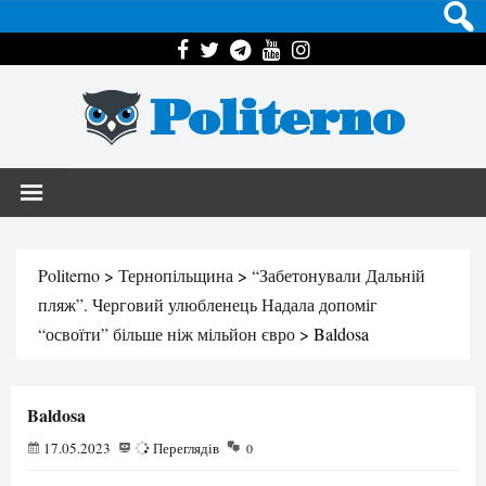
Politerno
Politerno
>
Тернопільщина
>
“Забетонували Дальній
пляж”. Черговий улюбленець Надала допоміг
“освоїти” більше ніж мільйон євро
>
Baldosa
Baldosa
17.05.2023
79
Переглядів
0