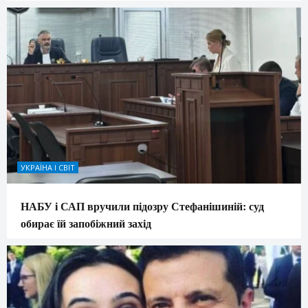
УКРАЇНА І СВІТ
НАБУ і САП вручили підозру Стефанішиній: суд
обирає їй запобіжний захід