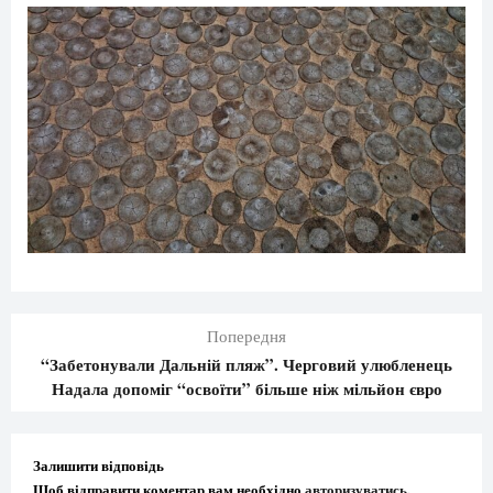
Попередня
“Забетонували Дальній пляж”. Черговий улюбленець
Надала допоміг “освоїти” більше ніж мільйон євро
Залишити відповідь
Щоб відправити коментар вам необхідно
авторизуватись
.