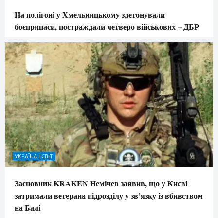
На полігоні у Хмельницькому здетонували
боєприпаси, постраждали четверо військових – ДБР
УКРАЇНА І СВІТ
Засновник KRAKEN Немічев заявив, що у Києві
затримали ветерана підрозділу у зв’язку із вбивством
на Балі