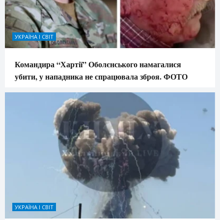
УКРАЇНА І СВІТ
Командира “Хартії” Оболєнського намагалися
убити, у нападника не спрацювала зброя. ФОТО
УКРАЇНА І СВІТ