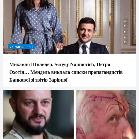
УКРАЇНА І СВІТ
Михайло Шнайдер, Sergey Naumovich, Петро
Охотін… Мендель виклала списки пропагандистів
Банкової зі звітів Зарівної