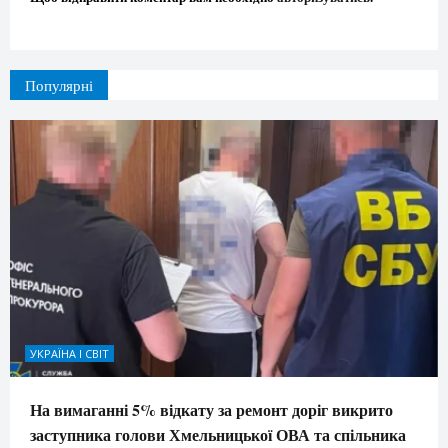
Популярні
УКРАЇНА І СВІТ
На вимаганні 5% відкату за ремонт доріг викрито
заступника голови Хмельницької ОВА та спільника