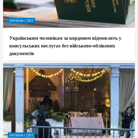
УКРАЇНА І СВІТ
Українським чоловікам за кордоном відмовлять у
консульських послугах без військово-облікових
документів
УКРАЇНА І СВІТ