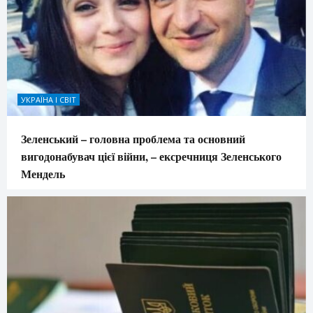
УКРАЇНА І СВІТ
Зеленський – головна проблема та основний
вигодонабувач цієї війни, – ексречниця Зеленського
Мендель