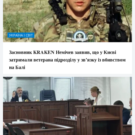
УКРАЇНА І СВІТ
Засновник KRAKEN Немічев заявив, що у Києві
затримали ветерана підрозділу у зв’язку із вбивством
на Балі