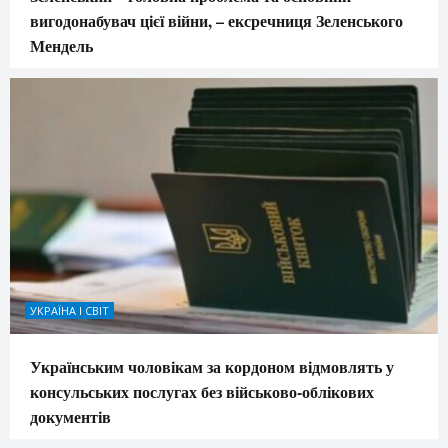
вигодонабувач цієї війни, – ексречниця Зеленського
Мендель
УКРАЇНА І СВІТ
Українським чоловікам за кордоном відмовлять у
консульських послугах без військово-облікових
документів