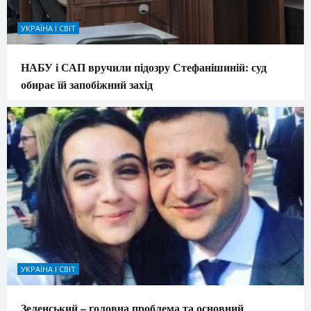
УКРАЇНА І СВІТ
НАБУ і САП вручили підозру Стефанішиній: суд
обирає їй запобіжний захід
УКРАЇНА І СВІТ
Зеленський – головна проблема та основний