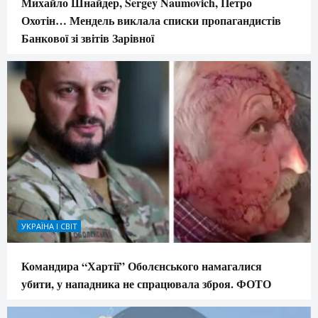
Михайло Шнайдер, Sergey Naumovich, Петро
Охотін… Мендель виклала списки пропагандистів
Банкової зі звітів Зарівної
УКРАЇНА І СВІТ
Командира “Хартії” Оболєнського намагалися
убити, у нападника не спрацювала зброя. ФОТО