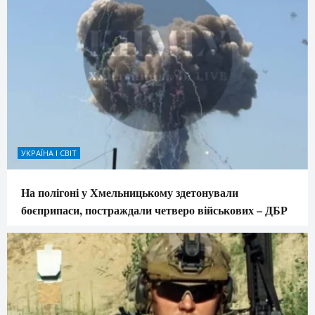
УКРАЇНА І СВІТ
На полігоні у Хмельницькому здетонували
боєприпаси, постраждали четверо військових – ДБР