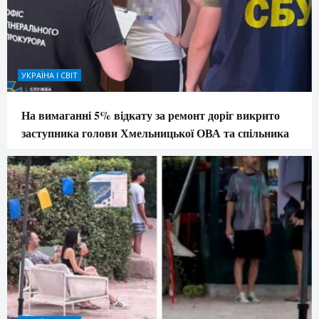
УКРАЇНА І СВІТ
На вимаганні 5% відкату за ремонт доріг викрито
заступника голови Хмельницької ОВА та спільника