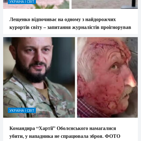
УКРАЇНА І СВІТ
Лещенко відпочиває на одному з найдорожчих
курортів світу – запитання журналістів проігнорував
УКРАЇНА І СВІТ
Командира “Хартії” Оболєнського намагалися
убити, у нападника не спрацювала зброя. ФОТО