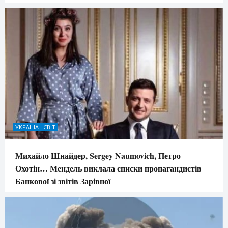
УКРАЇНА І СВІТ
Михайло Шнайдер, Sergey Naumovich, Петро
Охотін… Мендель виклала списки пропагандистів
Банкової зі звітів Зарівної