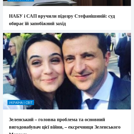
НАБУ і САП вручили підозру Стефанішиній: суд
обирає їй запобіжний захід
УКРАЇНА І СВІТ
Зеленський – головна проблема та основний
вигодонабувач цієї війни, – ексречниця Зеленського