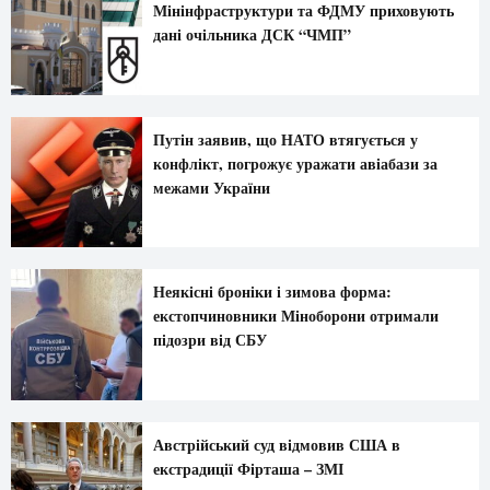
Мінінфраструктури та ФДМУ приховують
дані очільника ДСК “ЧМП”
Путін заявив, що НАТО втягується у
конфлікт, погрожує уражати авіабази за
межами України
Неякісні броніки і зимова форма:
екстопчиновники Міноборони отримали
підозри від СБУ
Австрійський суд відмовив США в
екстрадиції Фірташа – ЗМІ