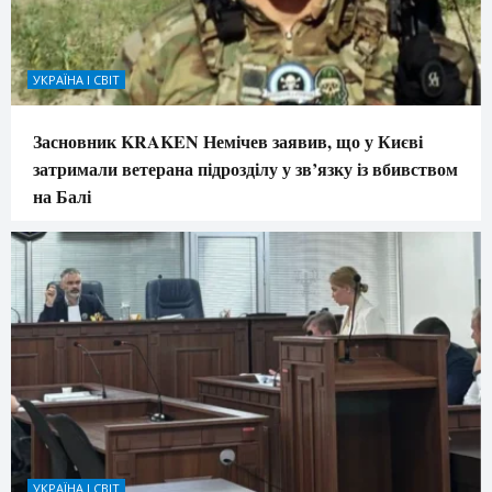
УКРАЇНА І СВІТ
Засновник KRAKEN Немічев заявив, що у Києві
затримали ветерана підрозділу у зв’язку із вбивством
на Балі
УКРАЇНА І СВІТ