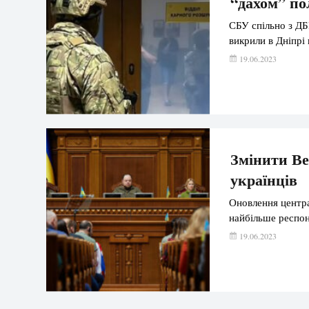
“дахом” по
СБУ спільно з ДБ
викрили в Дніпрі
19.06.2023
Змінити Ве
українців
Оновлення центра
найбільше респон
19.06.2023