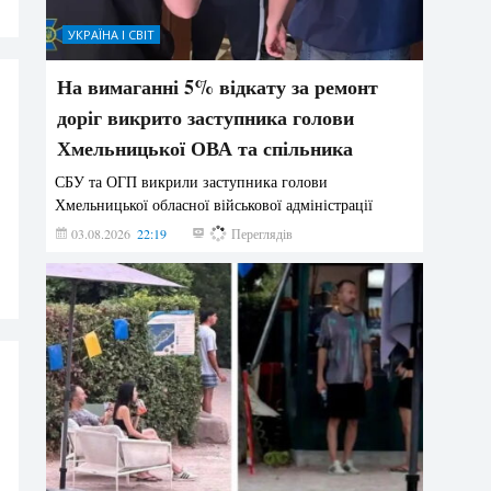
УКРАЇНА І СВІТ
На вимаганні 5% відкату за ремонт
доріг викрито заступника голови
Хмельницької ОВА та спільника
СБУ та ОГП викрили заступника голови
Хмельницької обласної військової адміністрації
03.08.2026
22:19
848
Переглядів