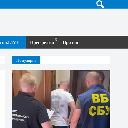
terno.LIVE
Прес-релізи
Про нас
Популярні