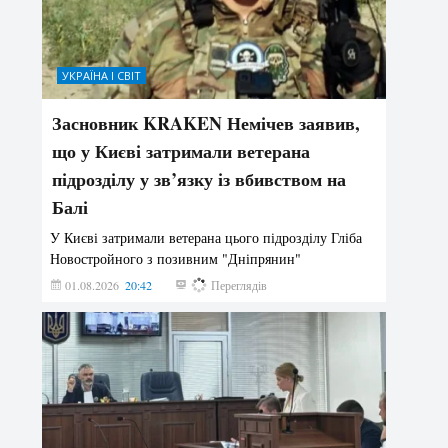
УКРАЇНА І СВІТ
Засновник KRAKEN Немічев заявив,
що у Києві затримали ветерана
підрозділу у зв’язку із вбивством на
Балі
У Києві затримали ветерана цього підрозділу Гліба
Новостройного з позивним "Дніпрянин"
01.08.2026
20:42
177
Переглядів