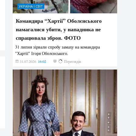
УКРАЇНА І СВІТ
Командира “Хартії” Оболєнського
намагалися убити, у нападника не
спрацювала зброя. ФОТО
31 липня зірвали спробу замаху на командира
"Хартії" Ігоря Оболєнського.
31.07.2026
16:02
194
Переглядів