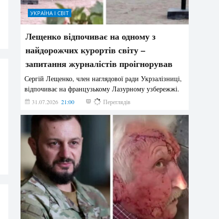
УКРАЇНА І СВІТ
Лещенко відпочиває на одному з
найдорожчих курортів світу –
запитання журналістів проігнорував
Сергій Лещенко, член наглядової ради Укрзалізниці,
відпочиває на французькому Лазурному узбережжі.
31.07.2026
21:00
210
Переглядів