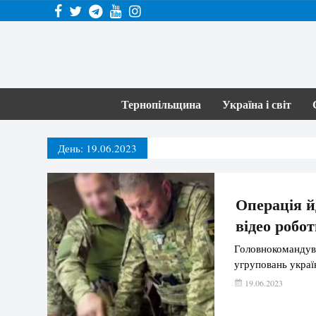
Тернопільщина
Україна і світ
День:
19.06.2023
Операція й
відео робот
Головнокомандува
угруповань украї
19.06.2023