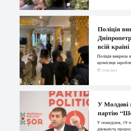
Поліція ви
Дніпропетр
всій країні
Поліція викрила 
щомісяця заробля
19.06.2023
У Молдові 
партію “Ш
У понеділок, 19 
діяльність пророс