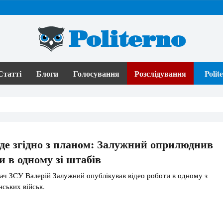
Politerno
Статті
Блоги
Голосування
Розслідування
Poli
де згідно з планом: Залужний оприлюднив
и в одному зі штабів
ч ЗСУ Валерій Залужний опублікував відео роботи в одному з
нських військ.