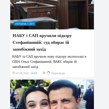
УКРАЇНА І СВІТ
НАБУ і САП вручили підозру
Стефанішиній: суд обирає їй
запобіжний захід
НАБУ та САП вручили нову підозру експосолці в
США Ользі Стефанішиній, ВАКС обирає їй
запобіжний захід.
05.08.2026
14:52
141
Переглядів