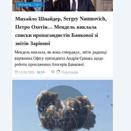
УКРАЇНА І СВІТ
Михайло Шнайдер, Sergey Naumovich,
Петро Охотін… Мендель виклала
списки пропагандистів Банкової зі
звітів Зарівної
Мендель виклала, як вона стверджує, звіти радниці
керівника Офісу президента Андрія Єрмака щодо
роботи проплачених блогерів Банкової.
05.08.2026
16:19
193
Переглядів