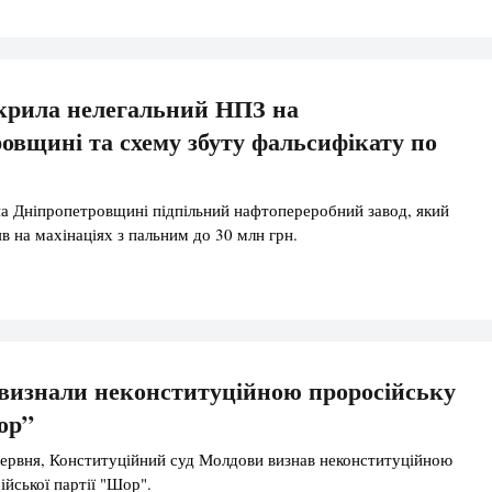
крила нелегальний НПЗ на
овщині та схему збуту фальсифікату по
на Дніпропетровщині підпільний нафтопереробний завод, який
в на махінаціях з пальним до 30 млн грн.
визнали неконституційною проросійську
ор”
червня, Конституційний суд Молдови визнав неконституційною
ійської партії "Шор".