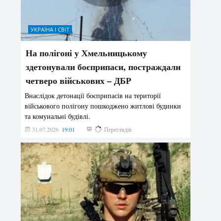
УКРАЇНА І СВІТ
На полігоні у Хмельницькому
здетонували боєприпаси, постраждали
четверо військових – ДБР
Внаслідок детонації боєприпасів на території
військового полігону пошкоджено житлові будинки
та комунальні будівлі.
31.07.2026
19:01
185
Переглядів