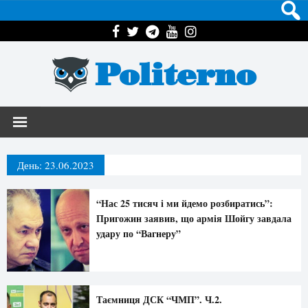
Politerno
День:
23.06.2023
“Нас 25 тисяч і ми йдемо розбиратись”:
Пригожин заявив, що армія Шойгу завдала
удару по “Вагнеру”
Таємниця ДСК “ЧМП”. Ч.2.