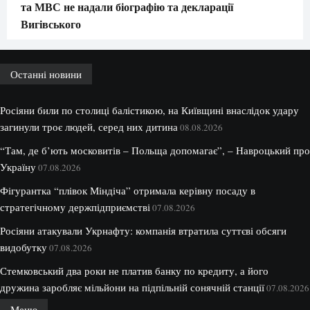
та МВС не надали біографію та декларації
Вигівського
Останні новини
Росіяни били по столиці балістикою, на Київщині внаслідок удару
загинули троє людей, серед них дитина
08.08.2026
“Там, де б’ють московитів – Польща допомагає”, – Навроцький про
Україну
07.08.2026
Фігурантка “плівок Міндіча” отримала керівну посаду в
стратегічному держпідприємстві
07.08.2026
Росіяни атакували Укрнафту: компанія втратила суттєві обсяги
видобутку
07.08.2026
Стемковський два роки не платив банку по кредиту, а його
дружина заробляє мільйони на підпільній сонячній станції
07.08.2026
Меню