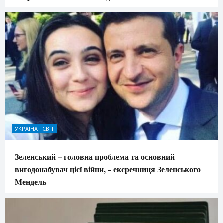
УКРАЇНА І СВІТ
Зеленський – головна проблема та основний
вигодонабувач цієї війни, – ексречниця Зеленського
Мендель