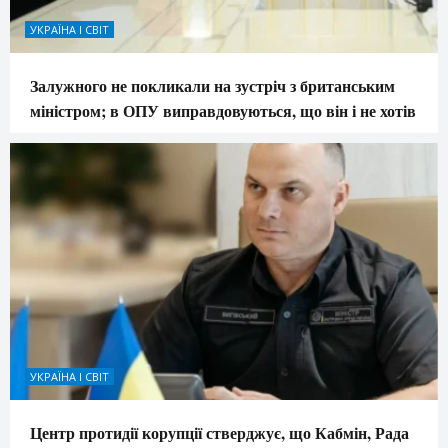
УКРАЇНА І СВІТ
Залужного не покликали на зустріч з британським
міністром; в ОПУ виправдовуються, що він і не хотів
УКРАЇНА І СВІТ
Центр протидії корупції стверджує, що Кабмін, Рада