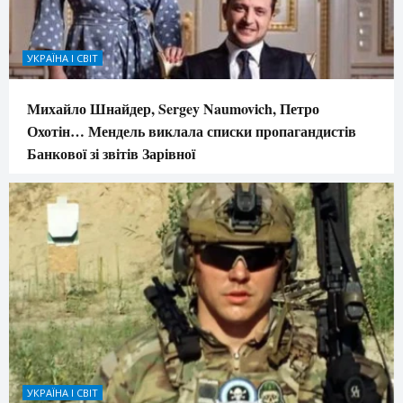
УКРАЇНА І СВІТ
Михайло Шнайдер, Sergey Naumovich, Петро
Охотін… Мендель виклала списки пропагандистів
Банкової зі звітів Зарівної
УКРАЇНА І СВІТ