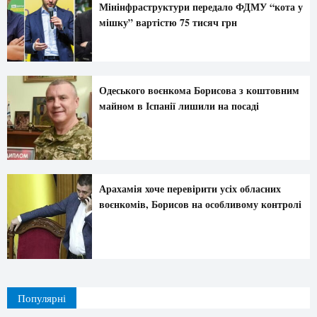
Мінінфраструктури передало ФДМУ “кота у
мішку” вартістю 75 тисяч грн
Одеського воєнкома Борисова з коштовним
майном в Іспанії лишили на посаді
Арахамія хоче перевірити усіх обласних
воєнкомів, Борисов на особливому контролі
Популярні