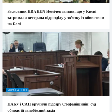
Засновник KRAKEN Немічев заявив, що у Києві
затримали ветерана підрозділу у зв’язку із вбивством
на Балі
УКРАЇНА І СВІТ
НАБУ і САП вручили підозру Стефанішиній: суд
обирає їй запобіжний захід