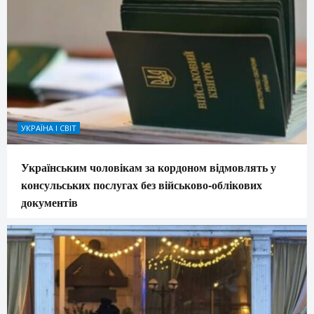
УКРАЇНА І СВІТ
Українським чоловікам за кордоном відмовлять у
консульських послугах без військово-облікових
документів