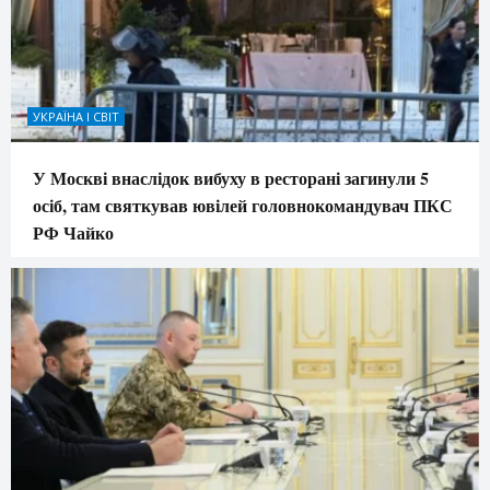
УКРАЇНА І СВІТ
У Москві внаслідок вибуху в ресторані загинули 5
осіб, там святкував ювілей головнокомандувач ПКС
РФ Чайко