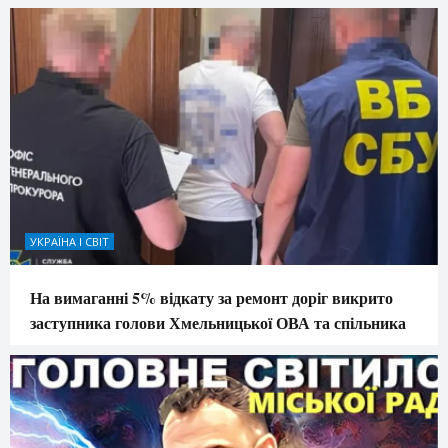
УКРАЇНА І СВІТ
На вимаганні 5% відкату за ремонт доріг викрито
заступника голови Хмельницької ОВА та спільника