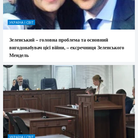
УКРАЇНА І СВІТ
Зеленський – головна проблема та основний
вигодонабувач цієї війни, – ексречниця Зеленського
Мендель
УКРАЇНА І СВІТ