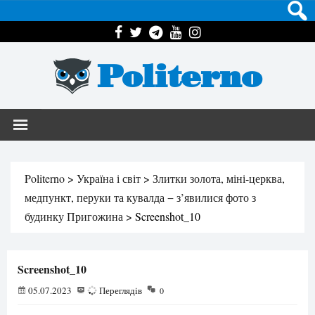
Politerno
Politerno
>
Україна і світ
>
Злитки золота, міні-церква,
медпункт, перуки та кувалда − з’явилися фото з
будинку Пригожина
>
Screenshot_10
Screenshot_10
05.07.2023
83
Переглядів
0