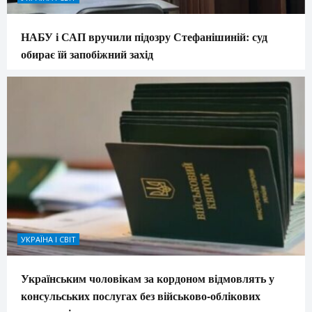
НАБУ і САП вручили підозру Стефанішиній: суд
обирає їй запобіжний захід
УКРАЇНА І СВІТ
Українським чоловікам за кордоном відмовлять у
консульських послугах без військово-облікових