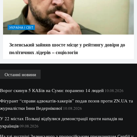
УКРАЇНА І СВІТ
Зеленський зайняв шосте місце у рейтингу довіри до
політичних лідерів – соціологія
Останні новини
Ворог скинув 5 КАБів на Суми: поранено 14 людей
10.08.2026
Фігурант “справи адвокатів-хакерів” подав позов проти ZN.UA та
журналістки Інни Ведернікової
10.08.2026
У 22 містах Польщі відбулися демонстрації проти нападів на
українців
09.08.2026
На тлі зустрічі Зеленського з проросійським президентом Сербії у