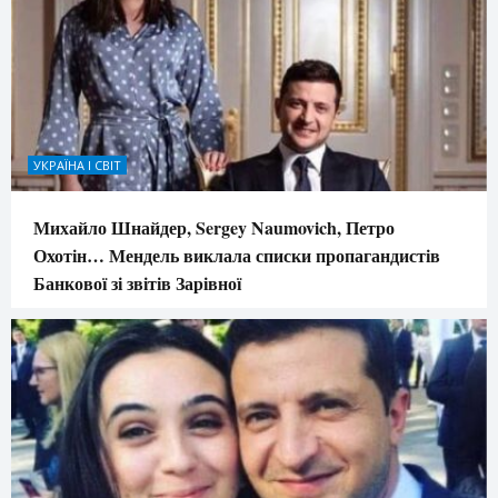
УКРАЇНА І СВІТ
Михайло Шнайдер, Sergey Naumovich, Петро
Охотін… Мендель виклала списки пропагандистів
Банкової зі звітів Зарівної