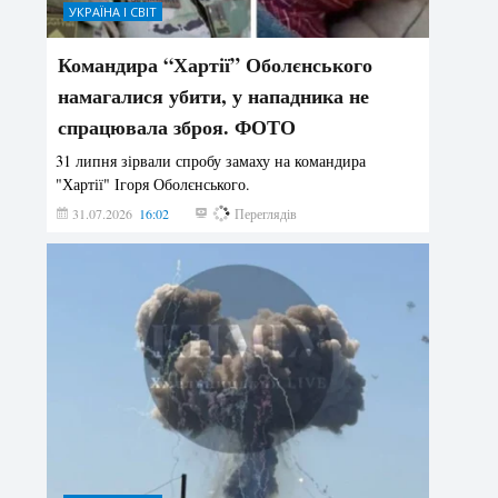
УКРАЇНА І СВІТ
Командира “Хартії” Оболєнського
намагалися убити, у нападника не
спрацювала зброя. ФОТО
31 липня зірвали спробу замаху на командира
"Хартії" Ігоря Оболєнського.
31.07.2026
16:02
178
Переглядів