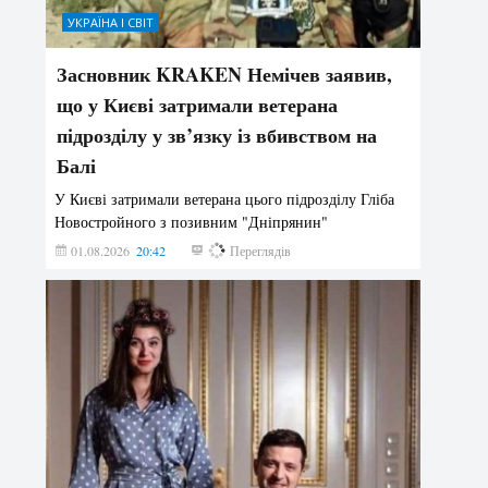
УКРАЇНА І СВІТ
Засновник KRAKEN Немічев заявив,
що у Києві затримали ветерана
підрозділу у зв’язку із вбивством на
Балі
У Києві затримали ветерана цього підрозділу Гліба
Новостройного з позивним "Дніпрянин"
01.08.2026
20:42
166
Переглядів