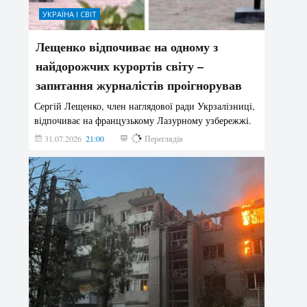
УКРАЇНА І СВІТ
Лещенко відпочиває на одному з
найдорожчих курортів світу –
запитання журналістів проігнорував
Сергій Лещенко, член наглядової ради Укрзалізниці,
відпочиває на французькому Лазурному узбережжі.
31.07.2026
21:00
196
Переглядів