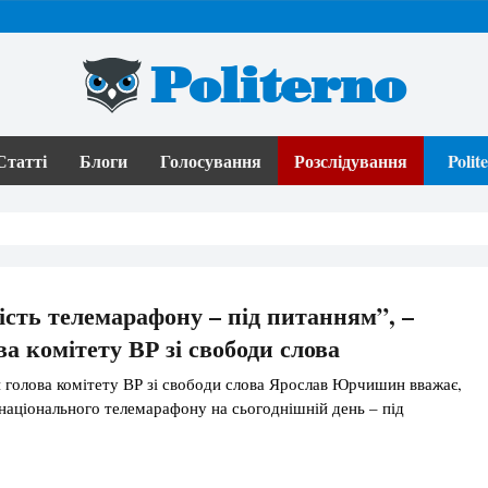
Politerno
Статті
Блоги
Голосування
Розслідування
Poli
сть телемарафону – під питанням”, –
ва комітету ВР зі свободи слова
голова комітету ВР зі свободи слова Ярослав Юрчишин вважає,
національного телемарафону на сьогоднішній день – під