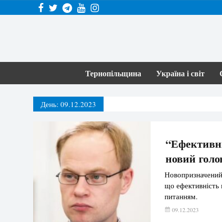
Тернопільщина
Україна і світ
День:
09.12.2023
“Ефективні
новий голо
Новопризначений 
що ефективність 
питанням.
09.12.2023