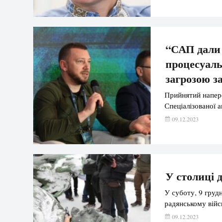
“САП дали 
процесуаль
загрозою з
Прийнятий напер
Спеціалізованої 
09.12.2023
У столиці 
У суботу, 9 груд
радянському війс
09.12.2023