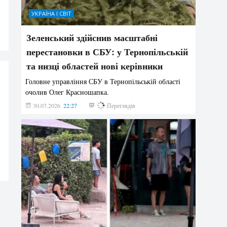
УКРАЇНА І СВІТ
Зеленський здійснив масштабні
перестановки в СБУ: у Тернопільській
та низці областей нові керівники
Головне управління СБУ в Тернопільській області
очолив Олег Красношапка.
30.07.2026
22:27
616
Переглядів