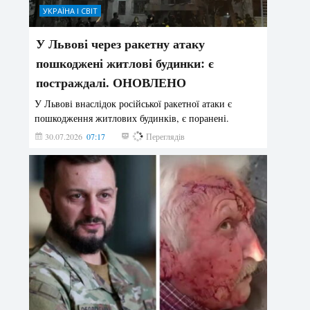
УКРАЇНА І СВІТ
У Львові через ракетну атаку
пошкоджені житлові будинки: є
постраждалі. ОНОВЛЕНО
У Львові внаслідок російської ракетної атаки є
пошкодження житлових будинків, є поранені.
30.07.2026
07:17
179
Переглядів