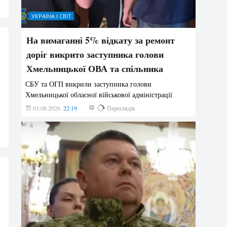
УКРАЇНА І СВІТ
На вимаганні 5% відкату за ремонт
доріг викрито заступника голови
Хмельницької ОВА та спільника
СБУ та ОГП викрили заступника голови
Хмельницької обласної військової адміністрації
03.08.2026
22:19
829
Переглядів