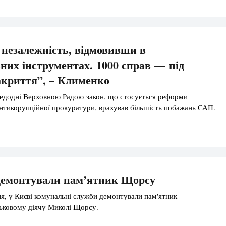
незалежність, відмовивши в
них інструментах. 1000 справ — під
акриття”, – Клименко
едодні Верховною Радою закон, що стосується реформи
антикорупційної прокуратури, врахував більшість побажань САП.
демонтували пам’ятник Щорсу
ня, у Києві комунальні служби демонтували пам'ятник
ьковому діячу Миколі Щорсу.