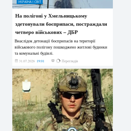
УКРАЇНА І СВІТ
На полігоні у Хмельницькому
здетонували боєприпаси, постраждали
четверо військових – ДБР
Внаслідок детонації боєприпасів на території
військового полігону пошкоджено житлові будинки
та комунальні будівлі.
31.07.2026
19:01
175
Переглядів