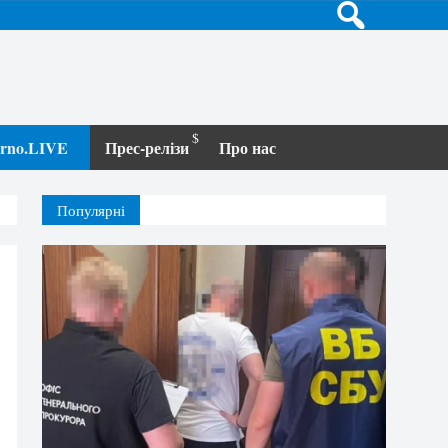
terno.LIVE
Прес-релізи
Про нас
Популярні