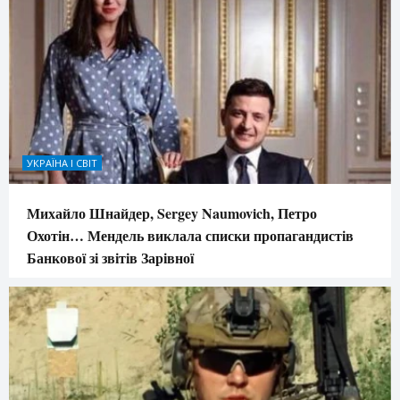
УКРАЇНА І СВІТ
Михайло Шнайдер, Sergey Naumovich, Петро
Охотін… Мендель виклала списки пропагандистів
Банкової зі звітів Зарівної