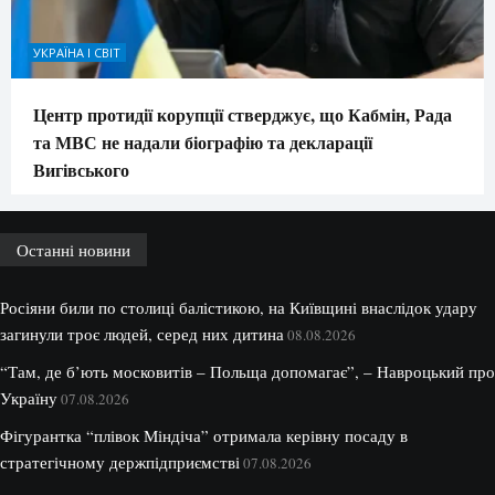
УКРАЇНА І СВІТ
Центр протидії корупції стверджує, що Кабмін, Рада
та МВС не надали біографію та декларації
Вигівського
Останні новини
Росіяни били по столиці балістикою, на Київщині внаслідок удару
загинули троє людей, серед них дитина
08.08.2026
“Там, де б’ють московитів – Польща допомагає”, – Навроцький про
Україну
07.08.2026
Фігурантка “плівок Міндіча” отримала керівну посаду в
стратегічному держпідприємстві
07.08.2026