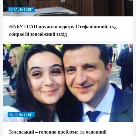
УКРАЇНА І СВІТ
НАБУ і САП вручили підозру Стефанішиній: суд
обирає їй запобіжний захід
УКРАЇНА І СВІТ
Зеленський – головна проблема та основний