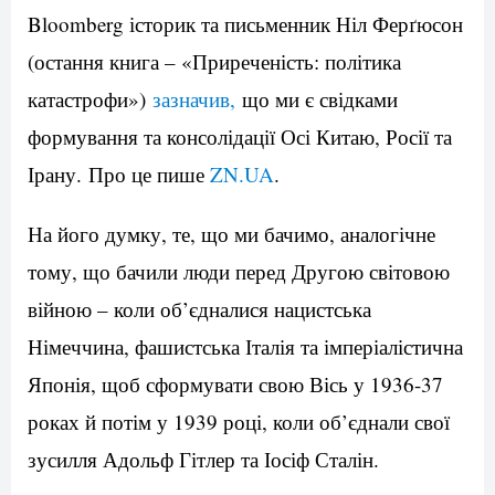
Bloomberg історик та письменник Ніл Ферґюсон
(остання книга – «Приреченість: політика
катастрофи»)
зазначив,
що ми є свідками
формування та консолідації Осі Китаю, Росії та
Ірану. Про це пише
ZN.UA
.
На його думку, те, що ми бачимо, аналогічне
тому, що бачили люди перед Другою світовою
війною – коли об’єдналися нацистська
Німеччина, фашистська Італія та імперіалістична
Японія, щоб сформувати свою Вісь у 1936-37
роках й потім у 1939 році, коли об’єднали свої
зусилля Адольф Гітлер та Іосіф Сталін.