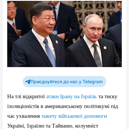
Приєднуйтеся до нас у Telegram
На тлі відкритої
атаки Ірану на Ізраїль
та тиску
ізоляціоністів в американському політикумі під
час ухвалення
пакету військової допомоги
Україні, Ізраїлю та Тайваню, колумніст