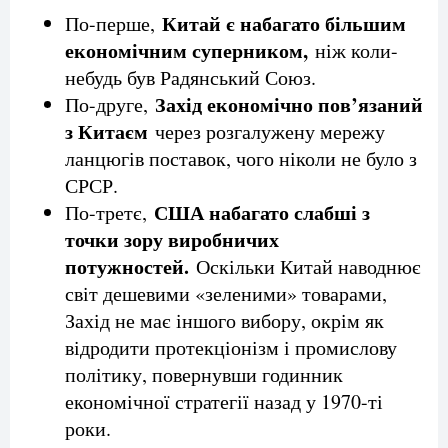
Китай є набагато більшим
По-перше,
економічним суперником,
ніж коли-
небудь був Радянський Союз.
Захід економічно пов’язаний
По-друге,
з Китаєм
через розгалужену мережу
ланцюгів поставок, чого ніколи не було з
СРСР.
США набагато слабші з
По-третє,
точки зору виробничих
потужностей.
Оскільки Китай наводнює
світ дешевими «зеленими» товарами,
Захід не має іншого вибору, окрім як
відродити протекціонізм і промислову
політику, повернувши годинник
економічної стратегії назад у 1970-ті
роки.