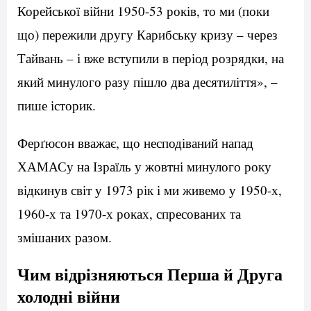
Корейської війни 1950-53 років, то ми (поки
що) пережили другу Карибську кризу – через
Тайвань – і вже вступили в період розрядки, на
який минулого разу пішло два десятиліття», –
пише історик.
Ферґюсон вважає, що несподіваний напад
ХАМАСу на Ізраїль у жовтні минулого року
відкинув світ у 1973 рік і ми живемо у 1950-х,
1960-х та 1970-х роках, спресованих та
змішаних разом.
Чим відрізняються Перша й Друга
холодні війни