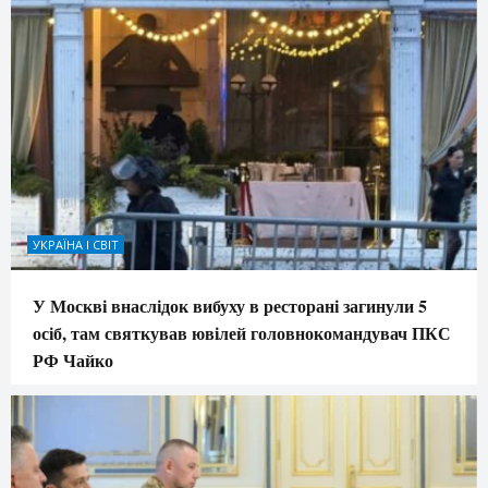
УКРАЇНА І СВІТ
У Москві внаслідок вибуху в ресторані загинули 5
осіб, там святкував ювілей головнокомандувач ПКС
РФ Чайко