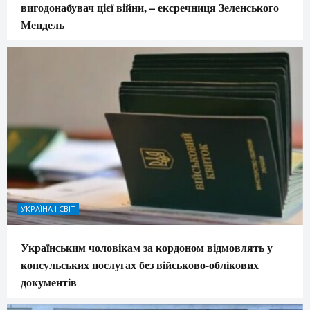
вигодонабувач цієї війни, – ексречниця Зеленського
Мендель
УКРАЇНА І СВІТ
Українським чоловікам за кордоном відмовлять у
консульських послугах без військово-облікових
документів