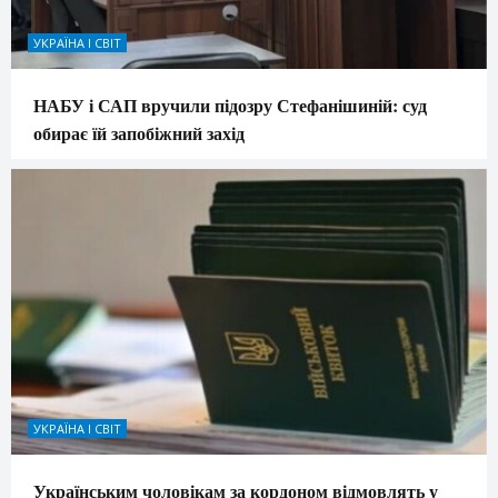
УКРАЇНА І СВІТ
НАБУ і САП вручили підозру Стефанішиній: суд
обирає їй запобіжний захід
УКРАЇНА І СВІТ
Українським чоловікам за кордоном відмовлять у