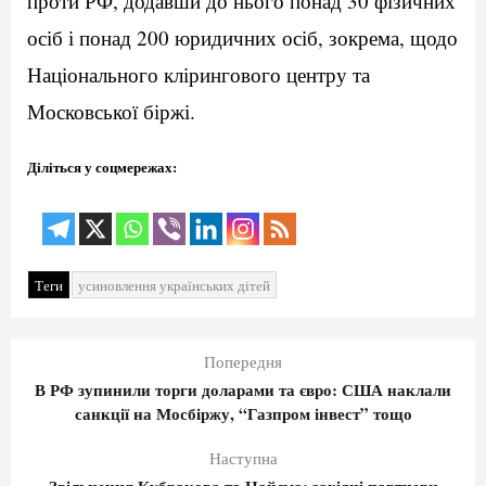
проти РФ, додавши до нього понад 30 фізичних
осіб і понад 200 юридичних осіб, зокрема, щодо
Національного клірингового центру та
Московської біржі.
Діліться у соцмережах:
Теги
усиновлення українських дітей
Попередня
В РФ зупинили торги доларами та євро: США наклали
санкції на Мосбіржу, “Газпром інвест” тощо
Наступна
Звільнення Кубракова та Найєма: західні партнери