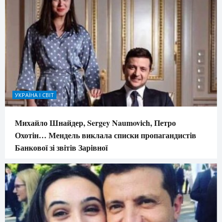
УКРАЇНА І СВІТ
Михайло Шнайдер, Sergey Naumovich, Петро
Охотін… Мендель виклала списки пропагандистів
Банкової зі звітів Зарівної