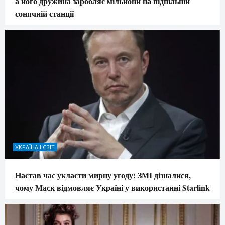
а його дружина заробляє мільйони на підпільній
сонячній станції
УКРАЇНА І СВІТ
Настав час укласти мирну угоду: ЗМІ дізналися,
чому Маск відмовляє Україні у використанні Starlink