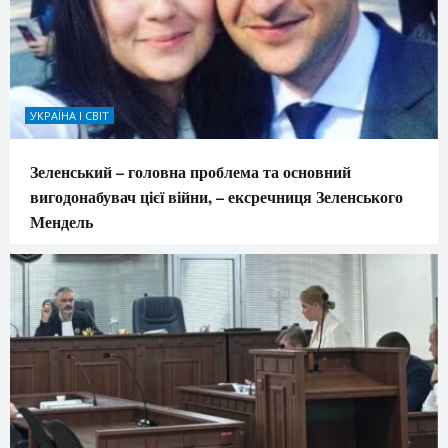
УКРАЇНА І СВІТ
Зеленський – головна проблема та основний
вигодонабувач цієї війни, – ексречниця Зеленського
Мендель