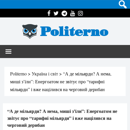
Politerno
Politerno
>
Україна і світ
>
“А де мільярди? А нема,
миші з’їли”: Енергоатом не звітує про “тарифні
мільярди” і вже націлився на черговий дерибан
“А де мільярди? А нема, миші з’їли”: Енергоатом не
звітує про “тарифні мільярди” і вже націлився на
черговий дерибан