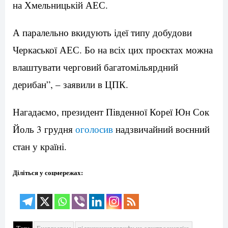
на Хмельницькій АЕС.
А паралельно вкидують ідеї типу добудови
Черкаської АЕС. Бо на всіх цих проєктах можна
влаштувати черговий багатомільярдний
дерибан”, – заявили в ЦПК.
Нагадаємо, президент Південної Кореї Юн Сок
Йоль 3 грудня
оголосив
надзвичайний воєнний
стан у країні.
Діліться у соцмережах:
Теги
Енергоатом
підвищення тарифу на електроенергію