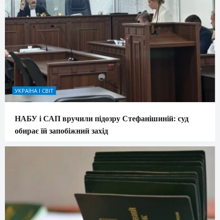
УКРАЇНА І СВІТ
НАБУ і САП вручили підозру Стефанішиній: суд
обирає їй запобіжний захід