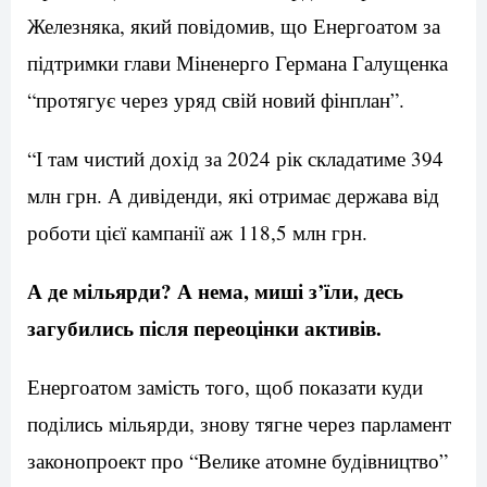
Железняка, який повідомив, що Енергоатом за
підтримки глави Міненерго Германа Галущенка
“протягує через уряд свій новий фінплан”.
“І там чистий дохід за 2024 рік складатиме 394
млн грн. А дивіденди, які отримає держава від
роботи цієї кампанії аж 118,5 млн грн.
А де мільярди? А нема, миші з’їли, десь
загубились після переоцінки активів.
Енергоатом замість того, щоб показати куди
поділись мільярди, знову тягне через парламент
законопроект про “Велике атомне будівництво”