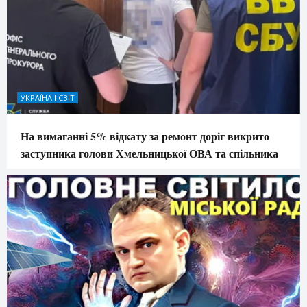
УКРАЇНА І СВІТ
На вимаганні 5% відкату за ремонт доріг викрито
заступника голови Хмельницької ОВА та спільника