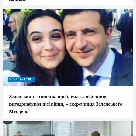
УКРАЇНА І СВІТ
Зеленський – головна проблема та основний
вигодонабувач цієї війни, – ексречниця Зеленського
Мендель