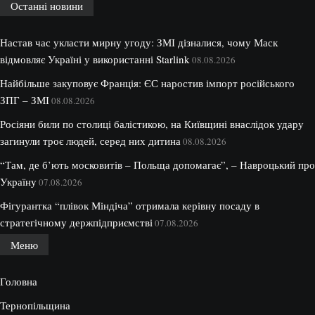
Останні новини
Настав час укласти мирну угоду: ЗМІ дізналися, чому Маск
відмовляє Україні у використанні Starlink
08.08.2026
Найбільше закуповує Франція: ЄС наростив імпорт російського
ЗПГ – ЗМІ
08.08.2026
Росіяни били по столиці балістикою, на Київщині внаслідок удару
загинули троє людей, серед них дитина
08.08.2026
“Там, де б’ють московитів – Польща допомагає”, – Навроцький про
Україну
07.08.2026
Фігурантка “плівок Міндіча” отримала керівну посаду в
стратегічному держпідприємстві
07.08.2026
Меню
Головна
Тернопільщина