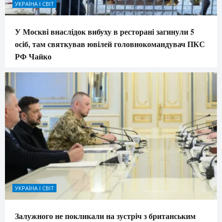
УКРАЇНА І СВІТ
У Москві внаслідок вибуху в ресторані загинули 5
осіб, там святкував ювілей головнокомандувач ПКС
РФ Чайко
УКРАЇНА І СВІТ
Залужного не покликали на зустріч з британським