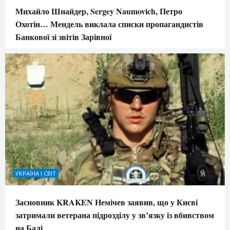
Михайло Шнайдер, Sergey Naumovich, Петро
Охотін… Мендель виклала списки пропагандистів
Банкової зі звітів Зарівної
УКРАЇНА І СВІТ
Засновник KRAKEN Немічев заявив, що у Києві
затримали ветерана підрозділу у зв’язку із вбивством
на Балі