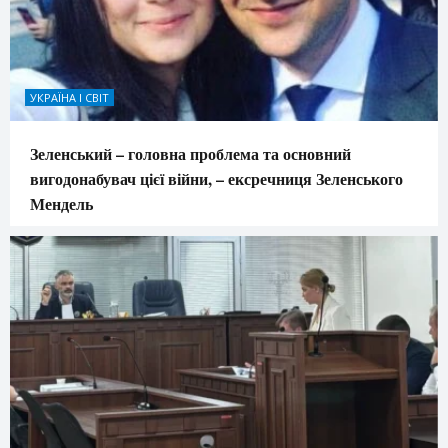
УКРАЇНА І СВІТ
Зеленський – головна проблема та основний
вигодонабувач цієї війни, – ексречниця Зеленського
Мендель