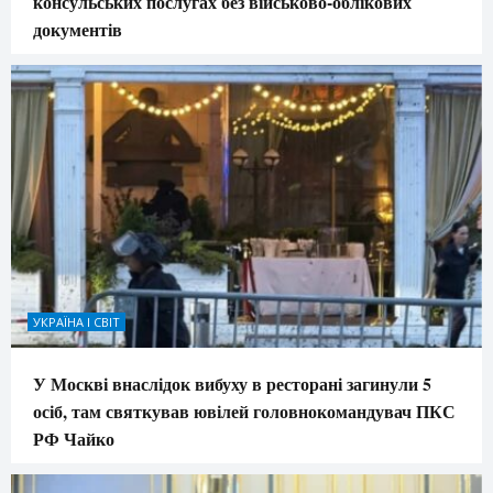
консульських послугах без військово-облікових
документів
УКРАЇНА І СВІТ
У Москві внаслідок вибуху в ресторані загинули 5
осіб, там святкував ювілей головнокомандувач ПКС
РФ Чайко