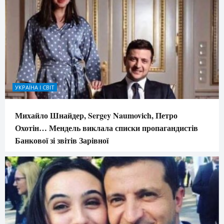
УКРАЇНА І СВІТ
Михайло Шнайдер, Sergey Naumovich, Петро
Охотін… Мендель виклала списки пропагандистів
Банкової зі звітів Зарівної