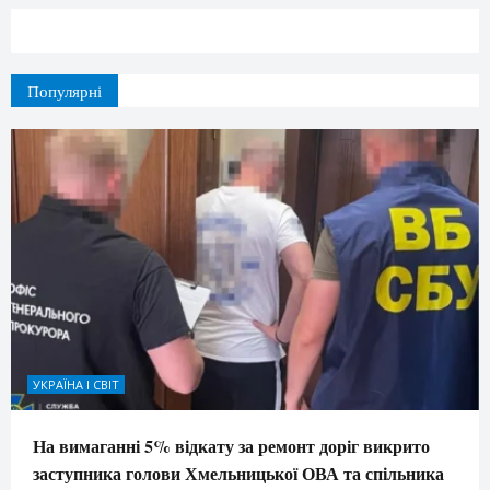
Популярні
УКРАЇНА І СВІТ
На вимаганні 5% відкату за ремонт доріг викрито
заступника голови Хмельницької ОВА та спільника