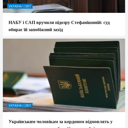
УКРАЇНА І СВІТ
НАБУ і САП вручили підозру Стефанішиній: суд
обирає їй запобіжний захід
УКРАЇНА І СВІТ
Українським чоловікам за кордоном відмовлять у