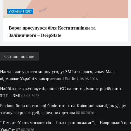
УКРАЇНА І СВІТ
Ворог просунувся біля Костянтинівки та
Залізничного – DeepState
Останні новини
Настав час укласти мирну угоду: ЗМІ дізналися, чому Маск
відмовляє Україні у використанні Starlink
08.08.2026
Найбільше закуповує Франція: ЄС наростив імпорт російського
ЗПГ – ЗМІ
08.08.2026
Росіяни били по столиці балістикою, на Київщині внаслідок удару
загинули троє людей, серед них дитина
08.08.2026
“Там, де б’ють московитів – Польща допомагає”, – Навроцький про
Україну
07.08.2026