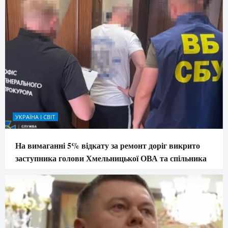
УКРАЇНА І СВІТ
На вимаганні 5% відкату за ремонт доріг викрито
заступника голови Хмельницької ОВА та спільника