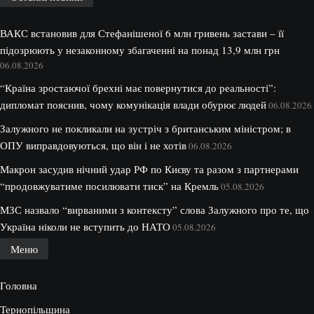
ВАКС встановив для Стефанішеної 6 млн гривень застави – її
підозрюють у незаконному збагаченні на понад 13,9 млн грн
06.08.2026
“Країна зростаючої брехні має повернутися до реальності”:
дипломат пояснив, чому комунікація влади обурює людей
06.08.2026
Залужного не покликали на зустріч з британським міністром; в
ОПУ виправдовуються, що він і не хотів
06.08.2026
Макрон засудив нічний удар РФ по Києву та разом з партнерами
“продовжуватиме посилювати тиск” на Кремль
05.08.2026
МЗС назвало “вирваними з контексту” слова Залужного про те, що
Україна ніколи не вступить до НАТО
05.08.2026
Меню
Головна
Тернопільщина