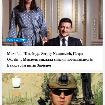
УКРАЇНА І СВІТ
Михайло Шнайдер, Sergey Naumovich, Петро
Охотін… Мендель виклала списки пропагандистів
Банкової зі звітів Зарівної