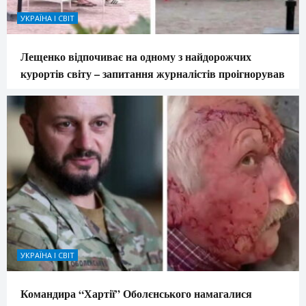
УКРАЇНА І СВІТ
Лещенко відпочиває на одному з найдорожчих
курортів світу – запитання журналістів проігнорував
УКРАЇНА І СВІТ
Командира “Хартії” Оболєнського намагалися