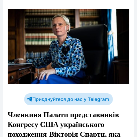
Приєднуйтеся до нас у Telegram
Членкиня Палати представників
Конгресу США українського
походження Вікторія Спартц, яка