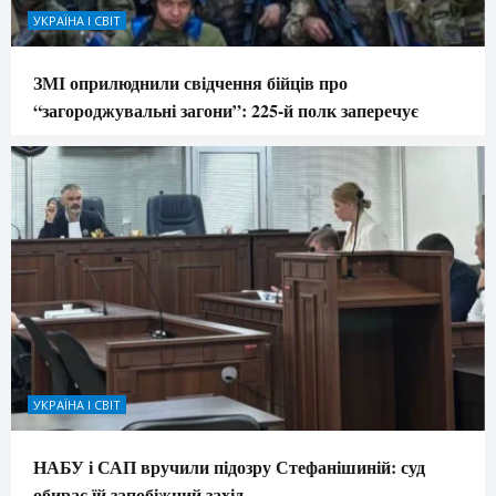
УКРАЇНА І СВІТ
ЗМІ оприлюднили свідчення бійців про
“загороджувальні загони”: 225-й полк заперечує
УКРАЇНА І СВІТ
НАБУ і САП вручили підозру Стефанішиній: суд
обирає їй запобіжний захід