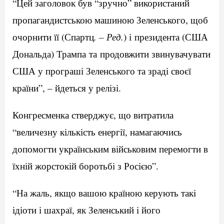
“Цей заголовок був “зручно” використаний
пропагандистською машиною Зеленського, щоб
очорнити її (Спартц
. – Ред.
) і президента (США
Дональда) Трампа та продовжити звинувачувати
США у програші Зеленського та зраді своєї
країни”, – йдеться у релізі.
Конгресменка стверджує, що витратила
“величезну кількість енергії, намагаючись
допомогти українським військовим перемогти в
їхній жорстокій боротьбі з Росією”.
“На жаль, якщо вашою країною керують такі
ідіоти і шахраї, як Зеленський і його