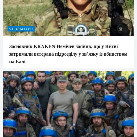
УКРАЇНА І СВІТ
Засновник KRAKEN Немічев заявив, що у Києві
затримали ветерана підрозділу у зв’язку із вбивством
на Балі