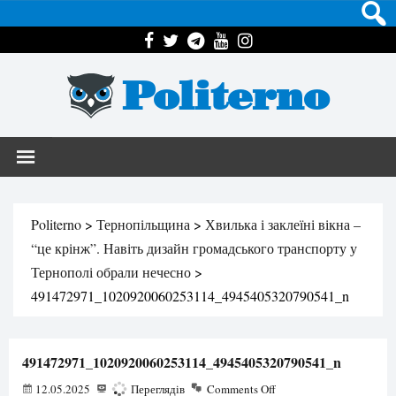
Politerno
Politerno
>
Тернопільщина
>
Хвилька і заклеїні вікна –
“це крінж”. Навіть дизайн громадського транспорту у
Тернополі обрали нечесно
>
491472971_1020920060253114_4945405320790541_n
491472971_1020920060253114_4945405320790541_n
12.05.2025
136
Переглядів
Comments Off