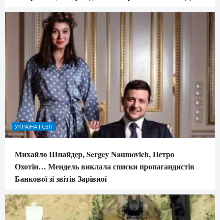
УКРАЇНА І СВІТ
Михайло Шнайдер, Sergey Naumovich, Петро
Охотін… Мендель виклала списки пропагандистів
Банкової зі звітів Зарівної