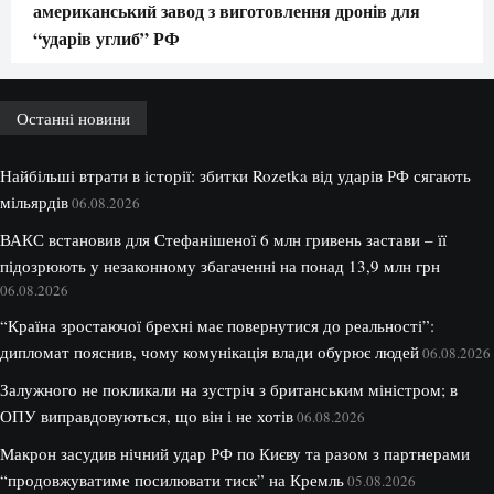
американський завод з виготовлення дронів для
“ударів углиб” РФ
Останні новини
Найбільші втрати в історії: збитки Rozetka від ударів РФ сягають
мільярдів
06.08.2026
ВАКС встановив для Стефанішеної 6 млн гривень застави – її
підозрюють у незаконному збагаченні на понад 13,9 млн грн
06.08.2026
“Країна зростаючої брехні має повернутися до реальності”:
дипломат пояснив, чому комунікація влади обурює людей
06.08.2026
Залужного не покликали на зустріч з британським міністром; в
ОПУ виправдовуються, що він і не хотів
06.08.2026
Макрон засудив нічний удар РФ по Києву та разом з партнерами
“продовжуватиме посилювати тиск” на Кремль
05.08.2026