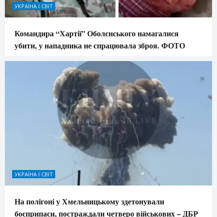
УКРАЇНА І СВІТ
Командира “Хартії” Оболєнського намагалися
убити, у нападника не спрацювала зброя. ФОТО
УКРАЇНА І СВІТ
На полігоні у Хмельницькому здетонували
боєприпаси, постраждали четверо військових – ДБР