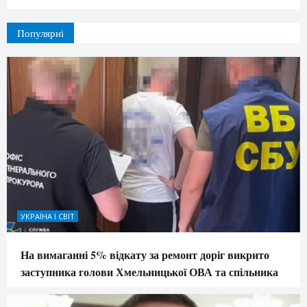
Популярні
УКРАЇНА І СВІТ
На вимаганні 5% відкату за ремонт доріг викрито
заступника голови Хмельницької ОВА та спільника