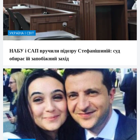
УКРАЇНА І СВІТ
НАБУ і САП вручили підозру Стефанішиній: суд
обирає їй запобіжний захід