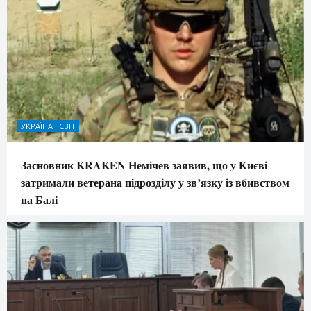
УКРАЇНА І СВІТ
Засновник KRAKEN Немічев заявив, що у Києві
затримали ветерана підрозділу у зв’язку із вбивством
на Балі