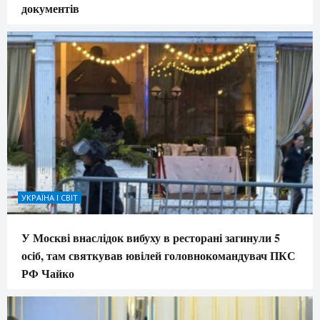
документів
УКРАЇНА І СВІТ
У Москві внаслідок вибуху в ресторані загинули 5
осіб, там святкував ювілей головнокомандувач ПКС
РФ Чайко