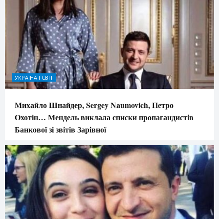
УКРАЇНА І СВІТ
Михайло Шнайдер, Sergey Naumovich, Петро
Охотін… Мендель виклала списки пропагандистів
Банкової зі звітів Зарівної