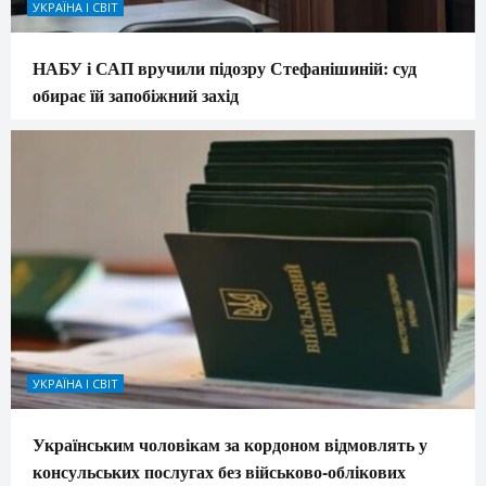
УКРАЇНА І СВІТ
НАБУ і САП вручили підозру Стефанішиній: суд
обирає їй запобіжний захід
УКРАЇНА І СВІТ
Українським чоловікам за кордоном відмовлять у
консульських послугах без військово-облікових