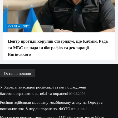
УКРАЇНА І СВІТ
Центр протидії корупції стверджує, що Кабмін, Рада
та МВС не надали біографію та декларації
Вигівського
Останні новини
У Харкові внаслідок російської атаки пошкоджені
багатоповерхівки: є загиблі та поранені
09.08.2026
Росіяни здійснили масовану комбіновану атаку на Одесу: є
пошкодження, 8 людей поранено. ФОТО
09.08.2026
Настав час укласти мирну угоду: ЗМІ дізналися, чому Маск