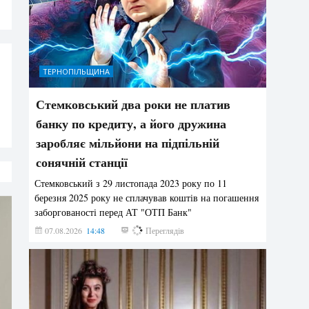
ТЕРНОПІЛЬЩИНА
Стемковський два роки не платив
банку по кредиту, а його дружина
заробляє мільйони на підпільній
сонячній станції
Стемковський з 29 листопада 2023 року по 11
березня 2025 року не сплачував коштів на погашення
заборгованості перед АТ "ОТП Банк"
07.08.2026
14:48
287
Переглядів