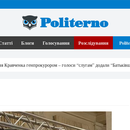
Politerno
Статті
Блоги
Голосування
Розслідування
Poli
я Кравченка генпрокурором – голоси “слугам” додали “Батьківщ