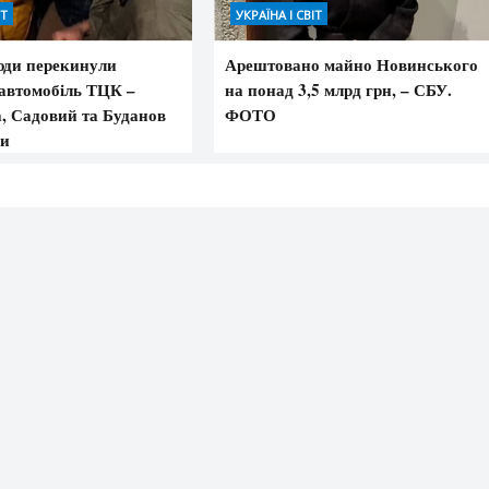
ІТ
УКРАЇНА І СВІТ
юди перекинули
Арештовано майно Новинського
автомобіль ТЦК –
на понад 3,5 млрд грн, – СБУ.
, Садовий та Буданов
ФОТО
ли