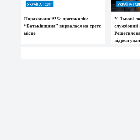
УКРАЇНА І СВІТ
УКРАЇНА І СВ
Пораховано 93% протоколів:
У Львові л
“Батьківщина” вирвалася на третє
службовий 
місце
Решетилова
відреагува