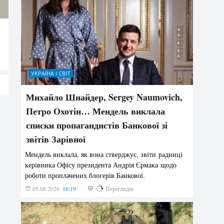
УКРАЇНА І СВІТ
Михайло Шнайдер, Sergey Naumovich,
Петро Охотін… Мендель виклала
списки пропагандистів Банкової зі
звітів Зарівної
Мендель виклала, як вона стверджує, звіти радниці
керівника Офісу президента Андрія Єрмака щодо
роботи проплачених блогерів Банкової.
05.08.2026
16:19
222
Переглядів