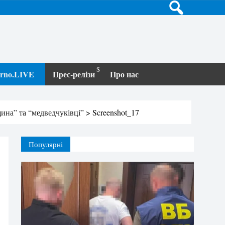
terno.LIVE
Прес-релізи
Про нас
ина” та “медведчуківці”
>
Screenshot_17
Популярні