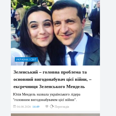
УКРАЇНА І СВІТ
Зеленський – головна проблема та
основний вигодонабувач цієї війни, –
ексречниця Зеленського Мендель
Юлія Мендель назвала українського лідера
"головним вигодонабувачем цієї війни".
04.08.2026
14:49
151
Переглядів