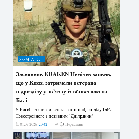
УКРАЇНА І СВІТ
Засновник KRAKEN Немічев заявив,
що у Києві затримали ветерана
підрозділу у зв’язку із вбивством на
Балі
У Києві затримали ветерана цього підрозділу Гліба
Новостройного з позивним "Дніпрянин"
01.08.2026
20:42
192
Переглядів