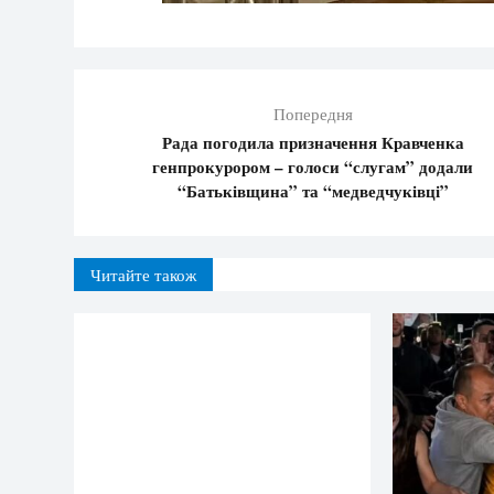
Попередня
Рада погодила призначення Кравченка
генпрокурором – голоси “слугам” додали
“Батьківщина” та “медведчуківці”
Читайте також