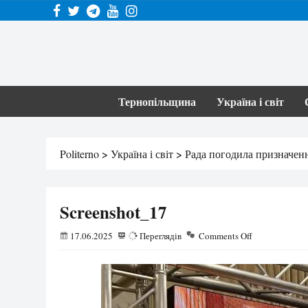
Тернопільщина
Україна і світ
Politerno
>
Україна і світ
>
Рада погодила призначенн
Screenshot_17
17.06.2025
79
Переглядів
Comments Off