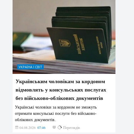
УКРАЇНА І СВІТ
Українським чоловікам за кордоном
відмовлять у консульських послугах
без військово-облікових документів
Українські чоловіки за кордоном не зможуть
отримати консульські послуги без військово-
облікових документів.
04.08.2026
07:46
141
Переглядів