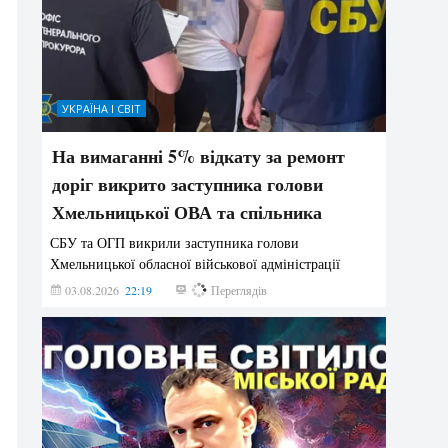
УКРАЇНА І СВІТ
На вимаганні 5% відкату за ремонт
доріг викрито заступника голови
Хмельницької ОВА та спільника
СБУ та ОГП викрили заступника голови
Хмельницької обласної військової адміністрації
03.08.2026
22:19
868
Переглядів