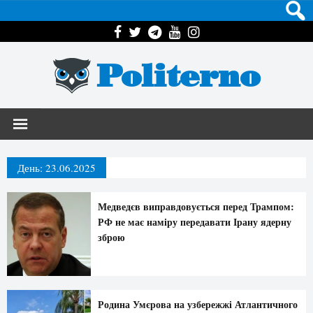
Politerno
День:
23.06.2025
Медведєв виправдовується перед Трампом:
РФ не має наміру передавати Ірану ядерну
зброю
Родина Умєрова на узбережжі Атлантичного