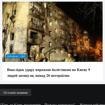
УКРАЇНА І СВІТ
Внаслідок удару ворожою балістикою по Києву 9
людей загинули, понад 20 потерпілих
Останні новини
“Там, де б’ють московитів – Польща допомагає”, – Навроцький про