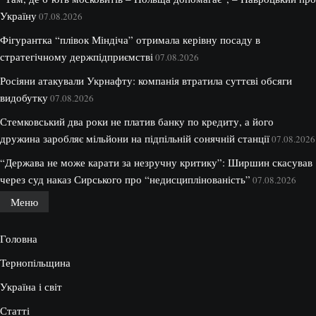
Україну
07.08.2026
Фігурантка “плівок Міндіча” отримала керівну посаду в
стратегічному держпідприємстві
07.08.2026
Росіяни атакували Укрнафту: компанія втратила суттєві обсяги
видобутку
07.08.2026
Стемковський два роки не платив банку по кредиту, а його
дружина заробляє мільйони на підпільній сонячній станції
07.08.2026
“Держава не може карати за незручну критику”: Ширшин скасував
через суд наказ Сирського про “недисциплінованість”
07.08.2026
Меню
Головна
Тернопільщина
Україна і світ
Статті