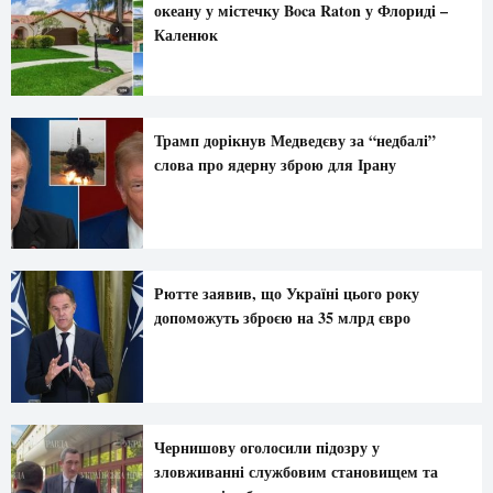
океану у містечку Boca Raton у Флориді –
Каленюк
Трамп дорікнув Медведєву за “недбалі”
слова про ядерну зброю для Ірану
Рютте заявив, що Україні цього року
допоможуть зброєю на 35 млрд євро
Чернишову оголосили підозру у
зловживанні службовим становищем та