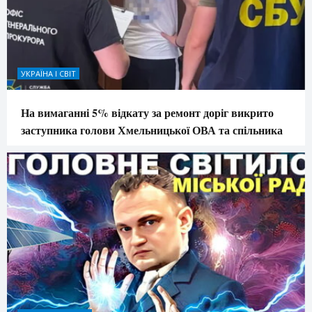
УКРАЇНА І СВІТ
На вимаганні 5% відкату за ремонт доріг викрито
заступника голови Хмельницької ОВА та спільника