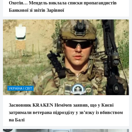
Охотін… Мендель виклала списки пропагандистів
Банкової зі звітів Зарівної
УКРАЇНА І СВІТ
Засновник KRAKEN Немічев заявив, що у Києві
затримали ветерана підрозділу у зв’язку із вбивством
на Балі