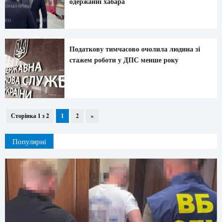
одержанні хабара
Податкову тимчасово очолила людина зі
стажем роботи у ДПС менше року
Сторінка 1 з 2
1
2
»
Популярні