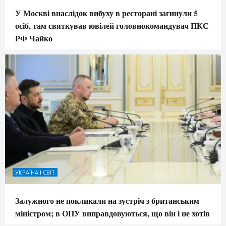
У Москві внаслідок вибуху в ресторані загинули 5
осіб, там святкував ювілей головнокомандувач ПКС
РФ Чайко
УКРАЇНА І СВІТ
Залужного не покликали на зустріч з британським
міністром; в ОПУ виправдовуються, що він і не хотів