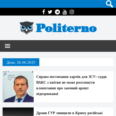
Politerno
День:
26.06.2025
Справа постачання харчів для ЗСУ: суддя
ВАКС з квітня не може розглянути
клопотання про заочний арешт
підозрюваної
Дрони ГУР знищили в Криму російські