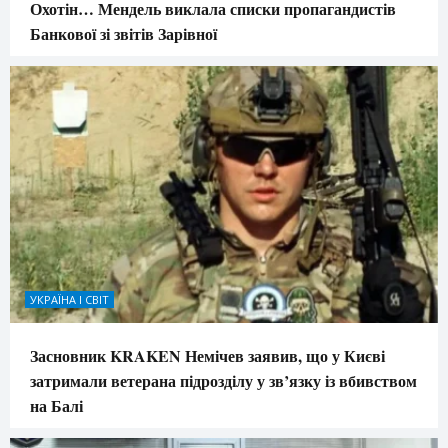
Охотін… Мендель виклала списки пропагандистів
Банкової зі звітів Зарівної
УКРАЇНА І СВІТ
Засновник KRAKEN Немічев заявив, що у Києві
затримали ветерана підрозділу у зв’язку із вбивством
на Балі