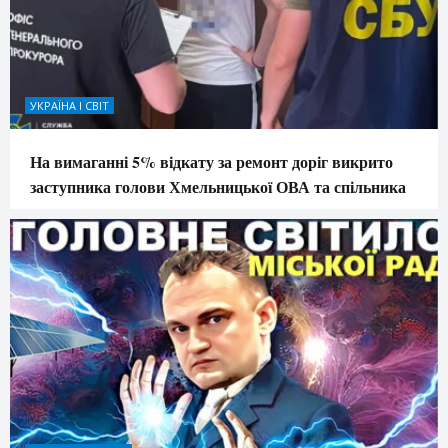
УКРАЇНА І СВІТ
На вимаганні 5% відкату за ремонт доріг викрито
заступника голови Хмельницької ОВА та спільника