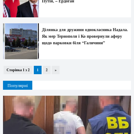
Путін, – Ердоган
Ділянка для дружини однокласника Надала.
Як мер Тернополя і Ко провернули аферу
щодо парковки біля “Галичини”
Сторінка 1 з 2
1
2
»
Популярні