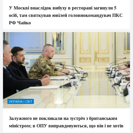
У Москві внаслідок вибуху в ресторані загинули 5
осіб, там святкував ювілей головнокомандувач ПКС
РФ Чайко
УКРАЇНА І СВІТ
Залужного не покликали на зустріч з британським
міністром; в ОПУ виправдовуються, що він і не хотів