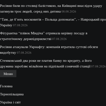
Росіяни били по столиці балістикою, на Київщині внаслідок удару
загинули троє людей, серед них дитина
08.08.2026
“Там, де б’ють московитів – Польща допомагає”, – Навроцький про
Україну
07.08.2026
Фігурантка “плівок Міндіча” отримала керівну посаду в
стратегічному держпідприємстві
07.08.2026
Росіяни атакували Укрнафту: компанія втратила суттєві обсяги
видобутку
07.08.2026
Стемковський два роки не платив банку по кредиту, а його
дружина заробляє мільйони на підпільній сонячній станції
07.08.2026
Меню
Головна
Тернопільщина
Україна і світ