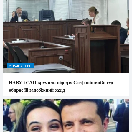
УКРАЇНА І СВІТ
НАБУ і САП вручили підозру Стефанішиній: суд
обирає їй запобіжний захід