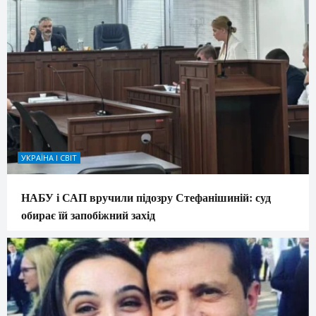
УКРАЇНА І СВІТ
НАБУ і САП вручили підозру Стефанішиній: суд
обирає їй запобіжний захід