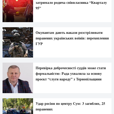
затримало родича співвласника “Кварталу
95”
Окупантам дають накази розстрілювати
поранених українських воїнів: перехоплення
ГУР
Перевірка доброчесності суддів може стати
формальністю: Рада ухвалила за основу
проєкт “слуги народу” з Тернопільщини
Удар росіян по центру Сум: 3 загиблих, 25
поранених