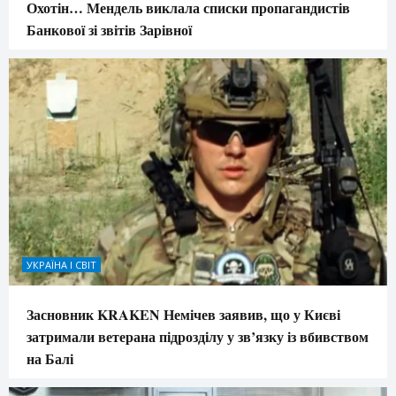
Охотін… Мендель виклала списки пропагандистів
Банкової зі звітів Зарівної
УКРАЇНА І СВІТ
Засновник KRAKEN Немічев заявив, що у Києві
затримали ветерана підрозділу у зв’язку із вбивством
на Балі