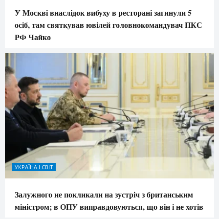
У Москві внаслідок вибуху в ресторані загинули 5
осіб, там святкував ювілей головнокомандувач ПКС
РФ Чайко
УКРАЇНА І СВІТ
Залужного не покликали на зустріч з британським
міністром; в ОПУ виправдовуються, що він і не хотів