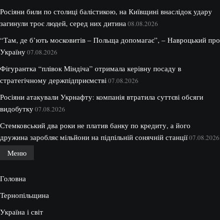
Росіяни били по столиці балістикою, на Київщині внаслідок удару
загинули троє людей, серед них дитина
08.08.2026
“Там, де б’ють московитів – Польща допомагає”, – Навроцький про
Україну
07.08.2026
Фігурантка “плівок Міндіча” отримала керівну посаду в
стратегічному держпідприємстві
07.08.2026
Росіяни атакували Укрнафту: компанія втратила суттєві обсяги
видобутку
07.08.2026
Стемковський два роки не платив банку по кредиту, а його
дружина заробляє мільйони на підпільній сонячній станції
07.08.2026
Меню
Головна
Тернопільщина
Україна і світ