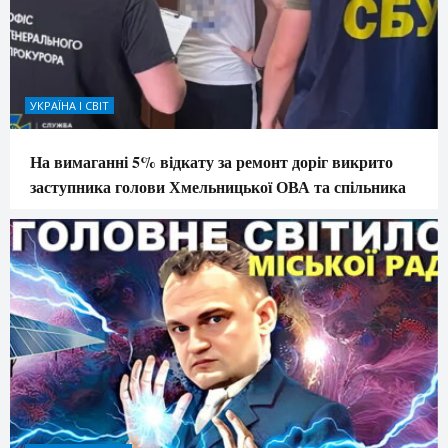
УКРАЇНА І СВІТ
На вимаганні 5% відкату за ремонт доріг викрито
заступника голови Хмельницької ОВА та спільника