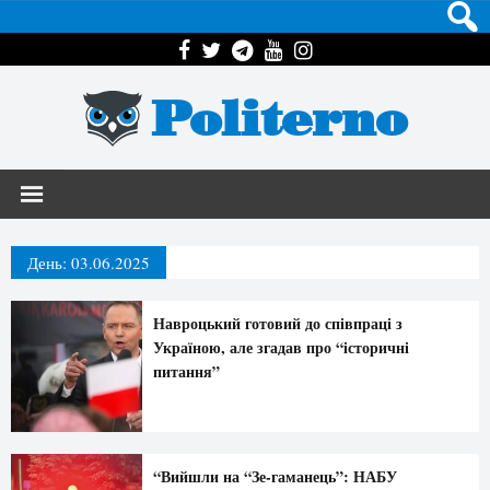
Politerno
День:
03.06.2025
Навроцький готовий до співпраці з
Україною, але згадав про “історичні
питання”
“Вийшли на “Зе-гаманець”: НАБУ