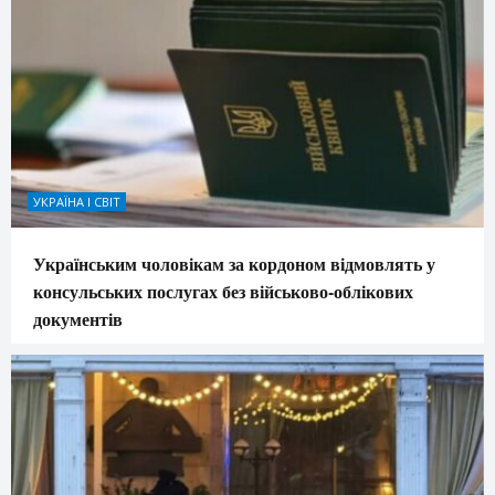
УКРАЇНА І СВІТ
Українським чоловікам за кордоном відмовлять у
консульських послугах без військово-облікових
документів