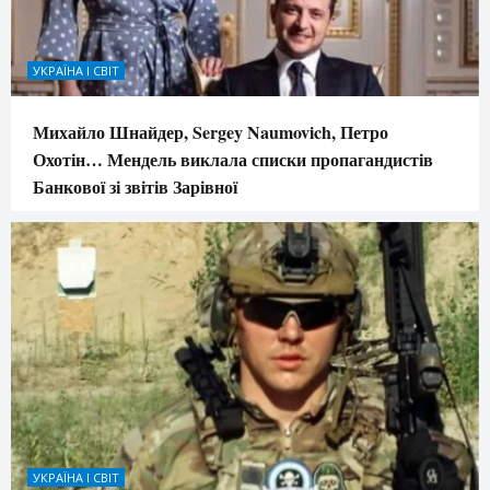
УКРАЇНА І СВІТ
Михайло Шнайдер, Sergey Naumovich, Петро
Охотін… Мендель виклала списки пропагандистів
Банкової зі звітів Зарівної
УКРАЇНА І СВІТ