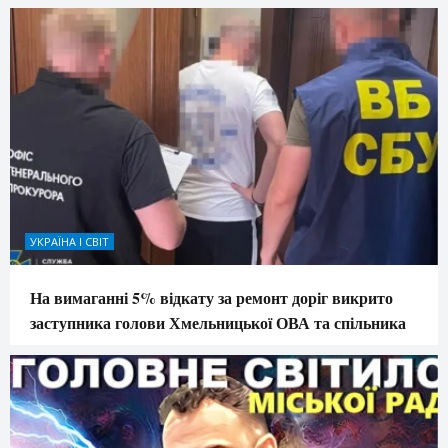
УКРАЇНА І СВІТ
На вимаганні 5% відкату за ремонт доріг викрито
заступника голови Хмельницької ОВА та спільника