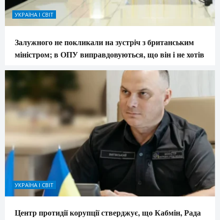
УКРАЇНА І СВІТ
Залужного не покликали на зустріч з британським
міністром; в ОПУ виправдовуються, що він і не хотів
УКРАЇНА І СВІТ
Центр протидії корупції стверджує, що Кабмін, Рада