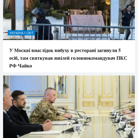
УКРАЇНА І СВІТ
У Москві внаслідок вибуху в ресторані загинули 5
осіб, там святкував ювілей головнокомандувач ПКС
РФ Чайко