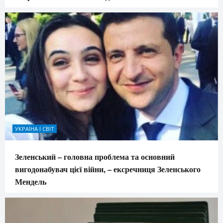
УКРАЇНА І СВІТ
Зеленський – головна проблема та основний
вигодонабувач цієї війни, – ексречниця Зеленського
Мендель