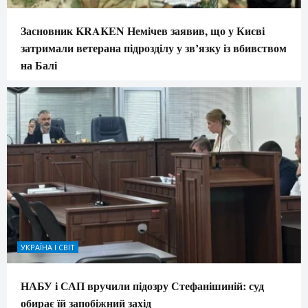
Засновник KRAKEN Немічев заявив, що у Києві
затримали ветерана підрозділу у зв’язку із вбивством
на Балі
УКРАЇНА І СВІТ
НАБУ і САП вручили підозру Стефанішиній: суд
обирає їй запобіжний захід