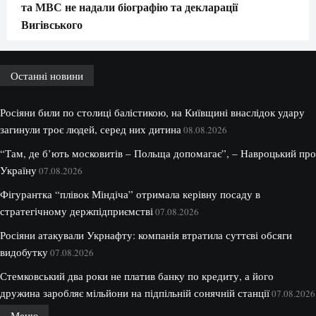
та МВС не надали біографію та декларації
Вигівського
Останні новини
Росіяни били по столиці балістикою, на Київщині внаслідок удару
загинули троє людей, серед них дитина
08.08.2026
“Там, де б’ють московитів – Польща допомагає”, – Навроцький про
Україну
07.08.2026
Фігурантка “плівок Міндіча” отримала керівну посаду в
стратегічному держпідприємстві
07.08.2026
Росіяни атакували Укрнафту: компанія втратила суттєві обсяги
видобутку
07.08.2026
Стемковський два роки не платив банку по кредиту, а його
дружина заробляє мільйони на підпільній сонячній станції
07.08.2026
Меню