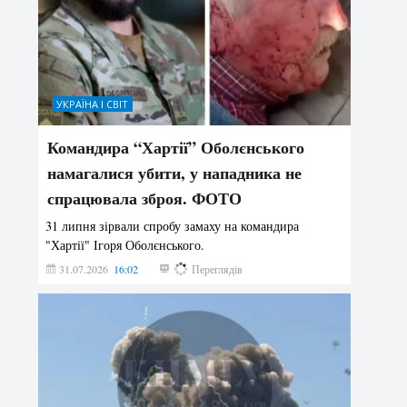
УКРАЇНА І СВІТ
Командира “Хартії” Оболєнського
намагалися убити, у нападника не
спрацювала зброя. ФОТО
31 липня зірвали спробу замаху на командира
"Хартії" Ігоря Оболєнського.
31.07.2026
16:02
178
Переглядів