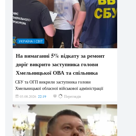
УКРАЇНА І СВІТ
На вимаганні 5% відкату за ремонт
доріг викрито заступника голови
Хмельницької ОВА та спільника
СБУ та ОГП викрили заступника голови
Хмельницької обласної військової адміністрації
03.08.2026
22:19
829
Переглядів