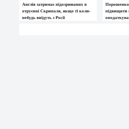
Англія затримає підозрюваних в
Порошенко 
отруєнні Скрипаля, якщо ті коли-
підвищити п
небудь виїдуть з Росії
оподаткув