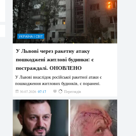
УКРАЇНА І СВІТ
У Львові через ракетну атаку
пошкоджені житлові будинки: є
постраждалі. ОНОВЛЕНО
У Львові внаслідок російської ракетної атаки є
пошкодження житлових будинків, є поранені.
30.07.2026
07:17
179
Переглядів