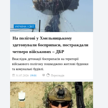
УКРАЇНА І СВІТ
На полігоні у Хмельницькому
здетонували боєприпаси, постраждали
четверо військових – ДБР
Внаслідок детонації боєприпасів на території
військового полігону пошкоджено житлові будинки
та комунальні будівлі.
31.07.2026
19:01
175
Переглядів