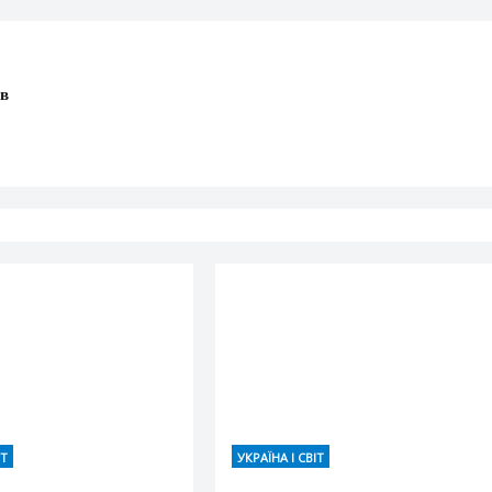
в
ІТ
УКРАЇНА І СВІТ