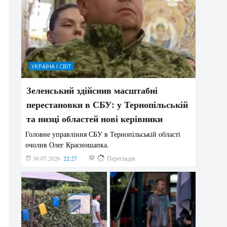
УКРАЇНА І СВІТ
Зеленський здійснив масштабні
перестановки в СБУ: у Тернопільській
та низці областей нові керівники
Головне управління СБУ в Тернопільській області
очолив Олег Красношапка.
30.07.2026
22:27
615
Переглядів