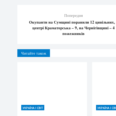
Попередня
Окупанти на Сумщині поранили 12 цивільних, 
центрі Краматорська – 9, на Чернігівщині – 4
пожежників
Читайте також
УКРАЇНА І СВІТ
УКРАЇНА І СВ