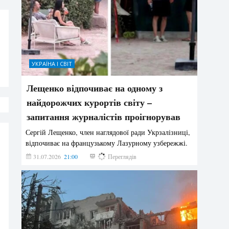
УКРАЇНА І СВІТ
Лещенко відпочиває на одному з
найдорожчих курортів світу –
запитання журналістів проігнорував
Сергій Лещенко, член наглядової ради Укрзалізниці,
відпочиває на французькому Лазурному узбережжі.
31.07.2026
21:00
194
Переглядів