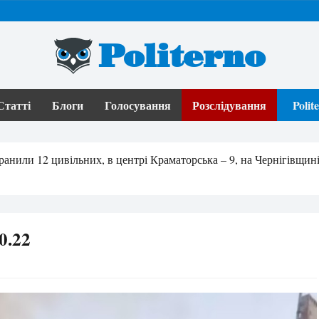
Politerno
Статті
Блоги
Голосування
Розслідування
Poli
нили 12 цивільних, в центрі Краматорська – 9, на Чернігівщин
0.22