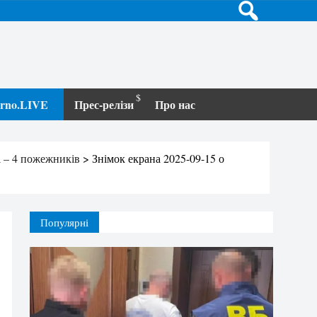
terno.LIVE
Прес-релізи
Про нас
і – 4 пожежників
>
Знімок екрана 2025-09-15 о
Популярні