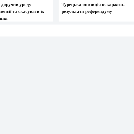
доручив уряду
Турецька опозиція оскаржить
енсії та скасувати їх
результати референдуму
ання