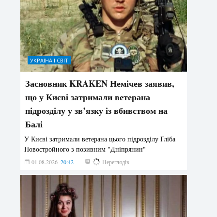
УКРАЇНА І СВІТ
Засновник KRAKEN Немічев заявив,
що у Києві затримали ветерана
підрозділу у зв’язку із вбивством на
Балі
У Києві затримали ветерана цього підрозділу Гліба
Новостройного з позивним "Дніпрянин"
01.08.2026
20:42
166
Переглядів