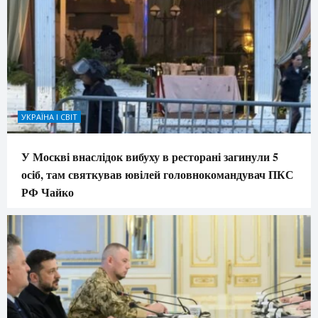
УКРАЇНА І СВІТ
У Москві внаслідок вибуху в ресторані загинули 5
осіб, там святкував ювілей головнокомандувач ПКС
РФ Чайко