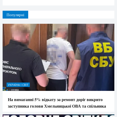
Популярні
УКРАЇНА І СВІТ
На вимаганні 5% відкату за ремонт доріг викрито
заступника голови Хмельницької ОВА та спільника