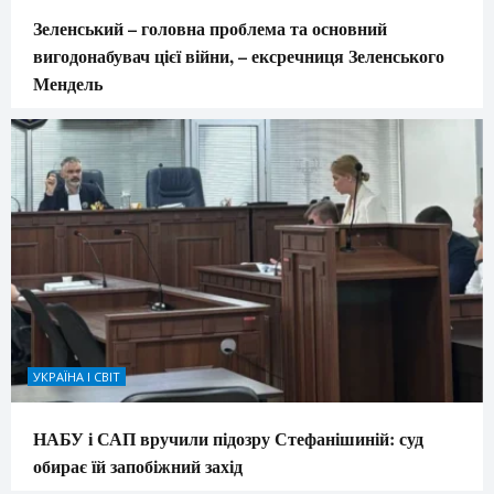
Зеленський – головна проблема та основний
вигодонабувач цієї війни, – ексречниця Зеленського
Мендель
УКРАЇНА І СВІТ
НАБУ і САП вручили підозру Стефанішиній: суд
обирає їй запобіжний захід