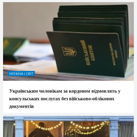
УКРАЇНА І СВІТ
Українським чоловікам за кордоном відмовлять у
консульських послугах без військово-облікових
документів