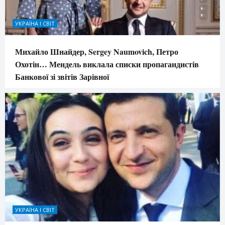
УКРАЇНА І СВІТ
Михайло Шнайдер, Sergey Naumovich, Петро
Охотін… Мендель виклала списки пропагандистів
Банкової зі звітів Зарівної
УКРАЇНА І СВІТ