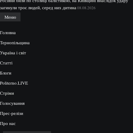
Росіяни били по столиці балістикою, на Київщині внаслідок удару
загинули троє людей, серед них дитина
08.08.2026
Меню
Головна
Тернопільщина
Україна і світ
Статті
Блоги
Politerno.LIVE
Стріми
Голосування
Прес-релізи
Про нас