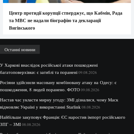
Центр протидії корупції стверджує, що Кабмін, Рада
та МВС не надали біографію та декларації
Вигівського
Останні новини
У Харкові внаслідок російської атаки пошкоджені
багатоповерхівки: є загиблі та поранені
09.08.2026
Росіяни здійснили масовану комбіновану атаку на Одесу: є
пошкодження, 8 людей поранено. ФОТО
09.08.2026
Настав час укласти мирну угоду: ЗМІ дізналися, чому Маск
відмовляє Україні у використанні Starlink
08.08.2026
Найбільше закуповує Франція: ЄС наростив імпорт російського
ЗПГ – ЗМІ
08.08.2026