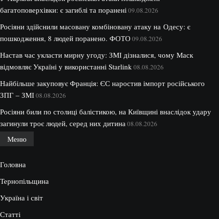
багатоповерхівки: є загиблі та поранені
09.08.2026
Росіяни здійснили масовану комбіновану атаку на Одесу: є
пошкодження, 8 людей поранено. ФОТО
09.08.2026
Настав час укласти мирну угоду: ЗМІ дізналися, чому Маск
відмовляє Україні у використанні Starlink
08.08.2026
Найбільше закуповує Франція: ЄС наростив імпорт російського
ЗПГ – ЗМІ
08.08.2026
Росіяни били по столиці балістикою, на Київщині внаслідок удару
загинули троє людей, серед них дитина
08.08.2026
Меню
Головна
Тернопільщина
Україна і світ
Статті