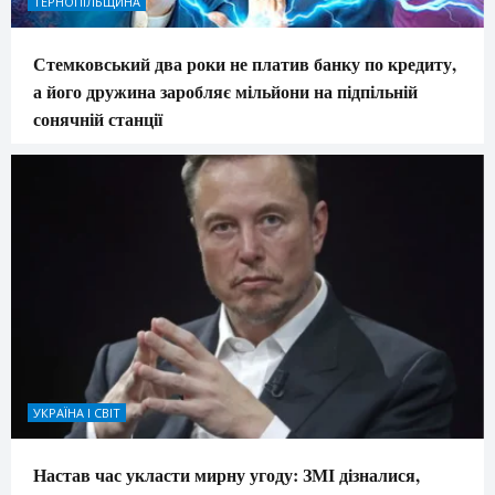
ТЕРНОПІЛЬЩИНА
Стемковський два роки не платив банку по кредиту,
а його дружина заробляє мільйони на підпільній
сонячній станції
УКРАЇНА І СВІТ
Настав час укласти мирну угоду: ЗМІ дізналися,