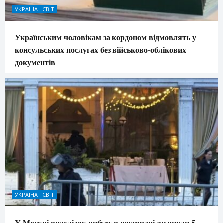
УКРАЇНА І СВІТ
Українським чоловікам за кордоном відмовлять у
консульських послугах без військово-облікових
документів
УКРАЇНА І СВІТ
У Москві внаслідок вибуху в ресторані загинули 5