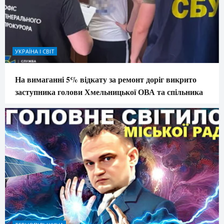
УКРАЇНА І СВІТ
На вимаганні 5% відкату за ремонт доріг викрито
заступника голови Хмельницької ОВА та спільника