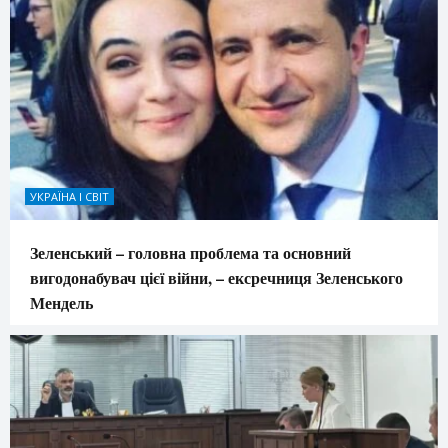
УКРАЇНА І СВІТ
Зеленський – головна проблема та основний
вигодонабувач цієї війни, – ексречниця Зеленського
Мендель