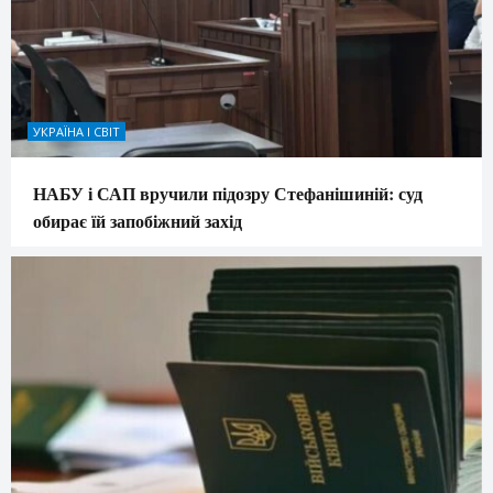
УКРАЇНА І СВІТ
НАБУ і САП вручили підозру Стефанішиній: суд
обирає їй запобіжний захід