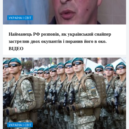
УКРАЇНА І СВІТ
Найманець РФ розповів, як український снайпер
застрелив двох окупантів і поранив його в око.
ВIДЕО
УКРАЇНА І СВІТ