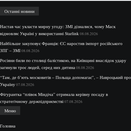
Останні новини
Настав час укласти мирну угоду: ЗМІ дізналися, чому Маск
відмовляє Україні у використанні Starlink
08.08.2026
Найбільше закуповує Франція: ЄС наростив імпорт російського
ЗПГ – ЗМІ
08.08.2026
Росіяни били по столиці балістикою, на Київщині внаслідок удару
загинули троє людей, серед них дитина
08.08.2026
“Там, де б’ють московитів – Польща допомагає”, – Навроцький про
Україну
07.08.2026
Фігурантка “плівок Міндіча” отримала керівну посаду в
стратегічному держпідприємстві
07.08.2026
Меню
Головна