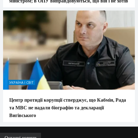
міністром; в ОПУ виправдовуються, що він і не хотів
УКРАЇНА І СВІТ
Центр протидії корупції стверджує, що Кабмін, Рада
та МВС не надали біографію та декларації
Вигівського
Останні новини