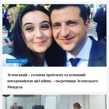
УКРАЇНА І СВІТ
Зеленський – головна проблема та основний
вигодонабувач цієї війни, – ексречниця Зеленського
Мендель