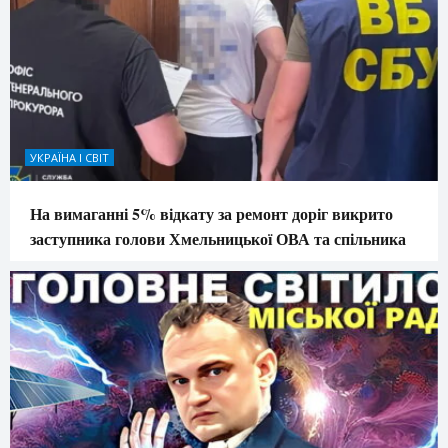
УКРАЇНА І СВІТ
На вимаганні 5% відкату за ремонт доріг викрито
заступника голови Хмельницької ОВА та спільника