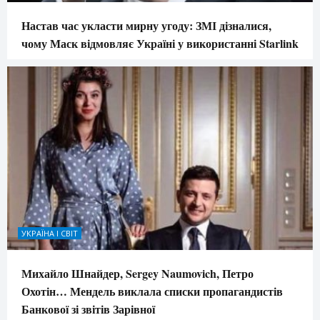
Настав час укласти мирну угоду: ЗМІ дізналися,
чому Маск відмовляє Україні у використанні Starlink
УКРАЇНА І СВІТ
Михайло Шнайдер, Sergey Naumovich, Петро
Охотін… Мендель виклала списки пропагандистів
Банкової зі звітів Зарівної