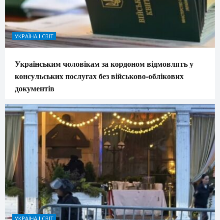
УКРАЇНА І СВІТ
Українським чоловікам за кордоном відмовлять у
консульських послугах без військово-облікових
документів
УКРАЇНА І СВІТ