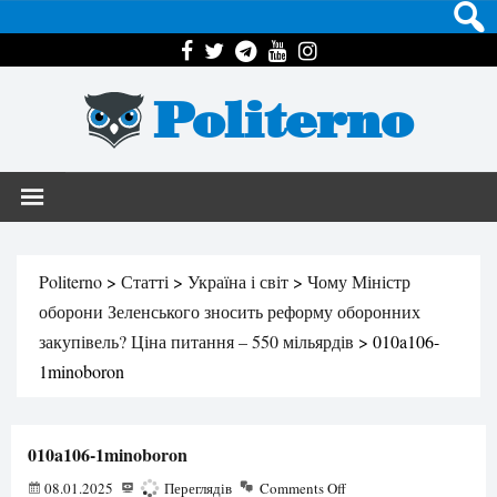
Politerno
Politerno
>
Статті
>
Україна і світ
>
Чому Міністр
оборони Зеленського зносить реформу оборонних
закупівель? Ціна питання – 550 мільярдів
>
010a106-
1minoboron
010a106-1minoboron
08.01.2025
145
Переглядів
Comments Off