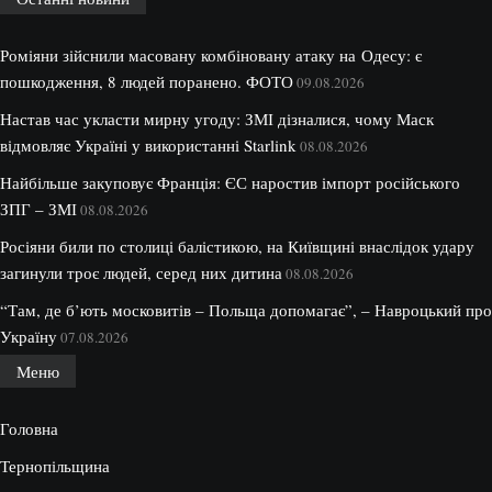
Роміяни зійснили масовану комбіновану атаку на Одесу: є
пошкодження, 8 людей поранено. ФОТО
09.08.2026
Настав час укласти мирну угоду: ЗМІ дізналися, чому Маск
відмовляє Україні у використанні Starlink
08.08.2026
Найбільше закуповує Франція: ЄС наростив імпорт російського
ЗПГ – ЗМІ
08.08.2026
Росіяни били по столиці балістикою, на Київщині внаслідок удару
загинули троє людей, серед них дитина
08.08.2026
“Там, де б’ють московитів – Польща допомагає”, – Навроцький про
Україну
07.08.2026
Меню
Головна
Тернопільщина