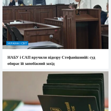
УКРАЇНА І СВІТ
НАБУ і САП вручили підозру Стефанішиній: суд
обирає їй запобіжний захід