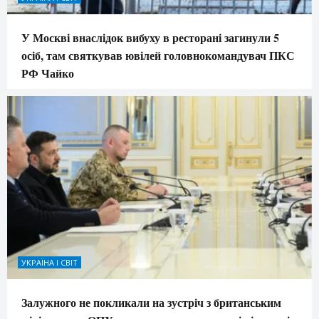
У Москві внаслідок вибуху в ресторані загинули 5
осіб, там святкував ювілей головнокомандувач ПКС
РФ Чайко
УКРАЇНА І СВІТ
Залужного не покликали на зустріч з британським