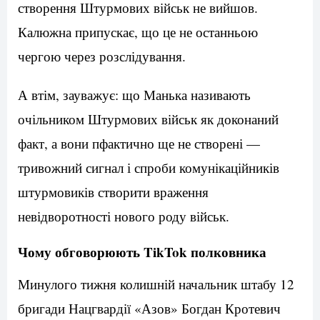
створення Штурмових військ не вийшов.
Калюжна припускає, що це не останньою
чергою через розслідування.
А втім, зауважує: що Манька називають
очільником Штурмових військ як доконаний
факт, а вони пфактично ще не створені —
тривожний сигнал і спроби комунікаційників
штурмовиків створити враження
невідворотності нового роду військ.
Чому обговорюють TikTok полковника
Минулого тижня колишній начальник штабу 12
бригади Нацгвардії «Азов» Богдан Кротевич