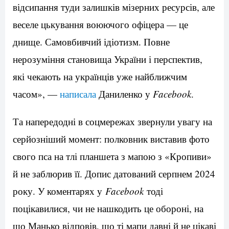
відсипання туди залишків мізерних ресурсів, але
веселе цькування воюючого офіцера — це
днище. Самовбивчий ідіотизм. Повне
нерозуміння становища України і перспектив,
які чекають на українців уже найближчим
часом», —
написала
Даниленко у
Facebook
.
Та напередодні в соцмережах звернули увагу на
серйозніший момент: полковник виставив фото
свого пса на тлі планшета з мапою з «Кропиви»
й не заблюрив її. Допис датований серпнем 2024
року. У коментарях у
Facebook
тоді
поцікавилися, чи не нашкодить це обороні, на
що Манько відповів, що ті мапи давні й не цікаві