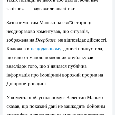
запізно», — зауважили аналітики.
Зазначимо, сам Манько на своїй сторінці
неодноразово коментував, що ситуація,
зображена на
DeepState,
не відповідає дійсності.
Калюжна в
нещодавньому
дописі припустила,
що відео з мапою полковник опублікував
внаслідок того, що з’явилася публічна
інформація про імовірний ворожий прорив на
Дніпропетровщині.
У коментарі «Суспільному» Валентин Манько
сказав, що показані дані не зашкодять бойовим
операціям, а противник не зможе скористатися