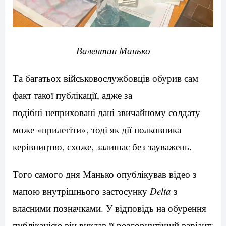
Валентин Манько
Та багатьох військовослужбовців обурив сам
факт такої публікації, адже за
подібні неприховані дані звичайному солдату
може «прилетіти», тоді як дії полковника
керівництво, схоже, залишає без зауважень.
Того самого дня Манько опублікував відео з
мапою внутрішнього застосунку
Delta
з
власними позначками. У відповідь на обурення
публікацією він виклав її розгорнутіший варіант: