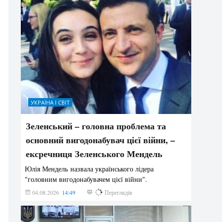
УКРАЇНА І СВІТ
Зеленський – головна проблема та
основний вигодонабувач цієї війни, –
ексречниця Зеленського Мендель
Юлія Мендель назвала українського лідера
"головним вигодонабувачем цієї війни".
04.08.2026
14:49
177
Переглядів