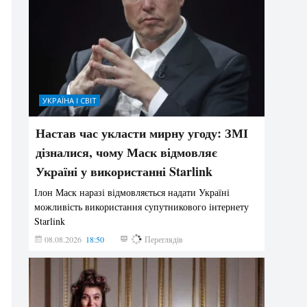
УКРАЇНА І СВІТ
Настав час укласти мирну угоду: ЗМІ
дізналися, чому Маск відмовляє
Україні у використанні Starlink
Ілон Маск наразі відмовляється надати Україні
можливість використання супутникового інтернету
Starlink
08.08.2026
18:50
296
Переглядів