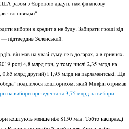
 США разом з Європою дадуть нам фінансову
давство швидко".
дити вибори в кредит я не буду. Забирати гроші від
, — підтвердив Зеленський.
ів, він мав на увазі суму не в доларах, а в гривнях.
019 році 4,8 млрд грн, у тому числі 2,35 млрд на
 0,85 млрд другий) і 1,95 млрд на парламентські. Ще
вобода" поділилося кошторисом, який Мінфін отримав
грн на вибори президента та 3,75 млрд на вибори
ори коштують менше ніж $150 млн. Тобто насправді
, і Вашингтон міг би її знайти для Києва, якби