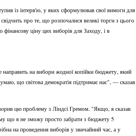
упив із інтерв'ю, у яких сформулював свої вимоги для
 свідчить про те, що розпочалися великі торги з цього
 фінансову ціну цих виборів для Заходу, і в
е направить на вибори жодної копійки бюджету, який
думаю, що світова демократія підтримає нас", — сказав
ворив цю проблему з Ліндсі Гремом. "Якщо, я сказав
ому що я не зможу просто забрати з бюджету 5
трібна на проведення виборів у звичайний час, а у