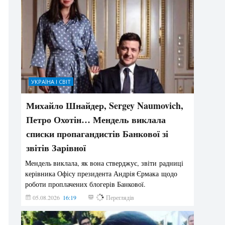
УКРАЇНА І СВІТ
Михайло Шнайдер, Sergey Naumovich,
Петро Охотін… Мендель виклала
списки пропагандистів Банкової зі
звітів Зарівної
Мендель виклала, як вона стверджує, звіти радниці
керівника Офісу президента Андрія Єрмака щодо
роботи проплачених блогерів Банкової.
05.08.2026
16:19
247
Переглядів