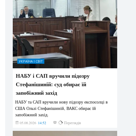
УКРАЇНА І СВІТ
НАБУ і САП вручили підозру
Стефанішиній: суд обирає їй
запобіжний захід
НАБУ та САП вручили нову підозру експосолці в
США Ользі Стефанішиній, ВАКС обирає їй
запобіжний захід.
05.08.2026
14:52
169
Переглядів