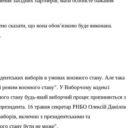
лення західних партнерів; мати особисте бажання
но сказати, що вона обов’язково буде виконана.
.
дентських виборів в умовах воєнного стану. Але така
ий режим воєнного стану". У Виборчому кодексі
нного стану будь-який виборчий процес припиняється з
президента. 16 травня секретар РНБО Олексій Данілов
виборів, включно з президентськими та
ного стану бути не може".