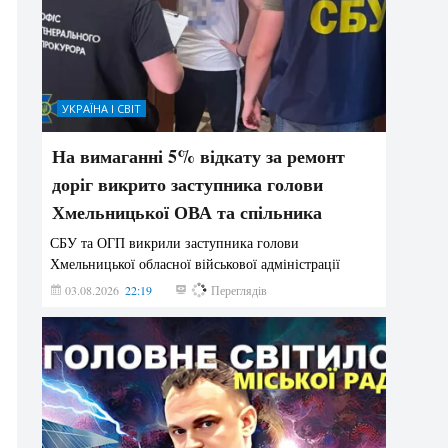
УКРАЇНА І СВІТ
На вимаганні 5% відкату за ремонт
доріг викрито заступника голови
Хмельницької ОВА та спільника
СБУ та ОГП викрили заступника голови
Хмельницької обласної військової адміністрації
03.08.2026
22:19
883
Переглядів