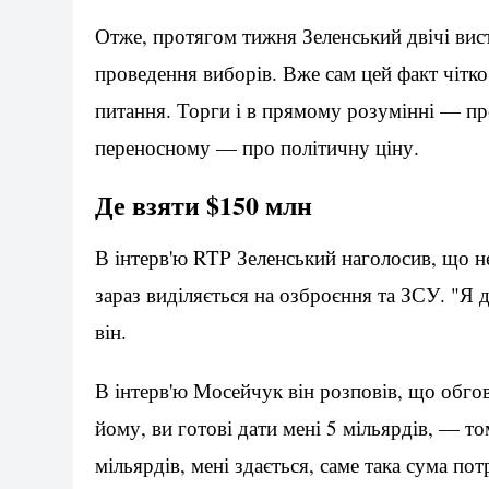
Отже, протягом тижня Зеленський двічі вист
проведення виборів. Вже сам цей факт чітко
питання. Торги і в прямому розумінні — про
переносному — про політичну ціну.
Де взяти $150 млн
В інтерв'ю RTP Зеленський наголосив, що н
зараз виділяється на озброєння та ЗСУ. "Я 
він.
В інтерв'ю Мосейчук він розповів, що обго
йому, ви готові дати мені 5 мільярдів, — т
мільярдів, мені здається, саме така сума по