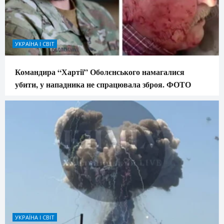
УКРАЇНА І СВІТ
Командира “Хартії” Оболєнського намагалися
убити, у нападника не спрацювала зброя. ФОТО
УКРАЇНА І СВІТ