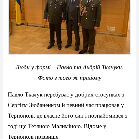
Люди у формі – Павло та Андрій Ткачуки.
Фото з того ж прийому
Павло Ткачук перебуває у добрих стосунках з
Сергієм Зюбаненком й певний час працював у
Тернополі, де власне його син і познайомився з
тоді ще Тетяною Малиміною. Відоме у
Тернополі прізвище.