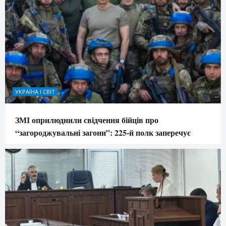
УКРАЇНА І СВІТ
ЗМІ оприлюднили свідчення бійців про
“загороджувальні загони”: 225-й полк заперечує