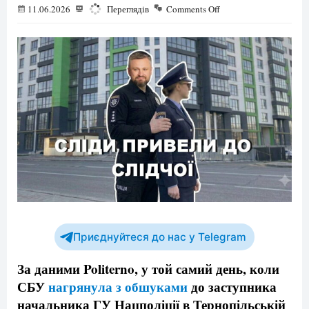
11.06.2026
5887
Переглядів
Comments Off
Приєднуйтеся до нас у Telegram
За даними Politerno, у той самий день, коли
СБУ
нагрянула з обшуками
до заступника
начальника ГУ Нацполіції в Тернопільській