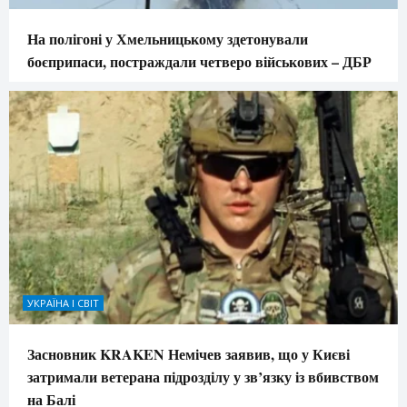
На полігоні у Хмельницькому здетонували
боєприпаси, постраждали четверо військових – ДБР
УКРАЇНА І СВІТ
Засновник KRAKEN Немічев заявив, що у Києві
затримали ветерана підрозділу у зв’язку із вбивством
на Балі