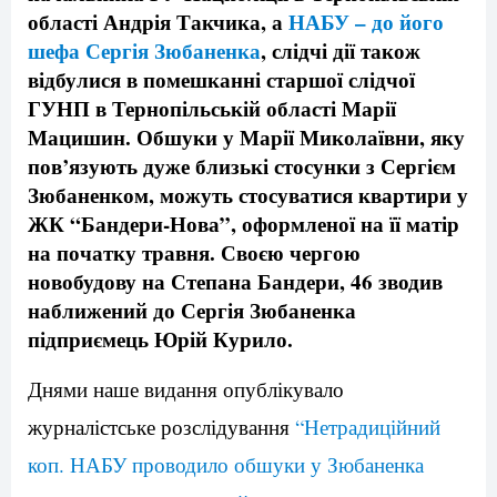
області Андрія Такчика, а
НАБУ – до його
шефа Сергія Зюбаненка
, слідчі дії також
відбулися в помешканні старшої слідчої
ГУНП в Тернопільській області Марії
Мацишин. Обшуки у Марії Миколаївни, яку
пов’язують дуже близькі стосунки з Сергієм
Зюбаненком, можуть стосуватися квартири у
ЖК “Бандери-Нова”, оформленої на її матір
на початку травня. Своєю чергою
новобудову на Степана Бандери, 46 зводив
наближений до Сергія Зюбаненка
підприємець Юрій Курило.
Днями наше видання опублікувало
журналістське розслідування
“Нетрадиційний
коп. НАБУ проводило обшуки у Зюбаненка