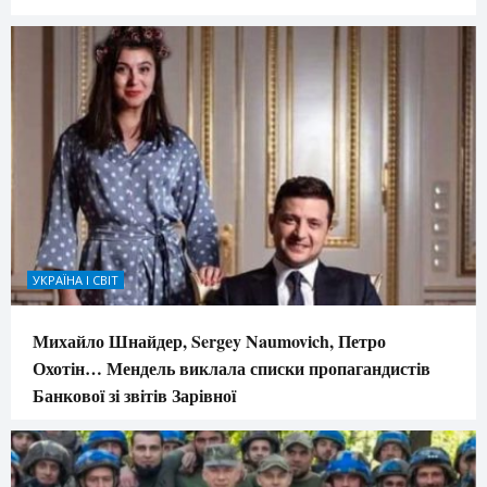
УКРАЇНА І СВІТ
Михайло Шнайдер, Sergey Naumovich, Петро
Охотін… Мендель виклала списки пропагандистів
Банкової зі звітів Зарівної