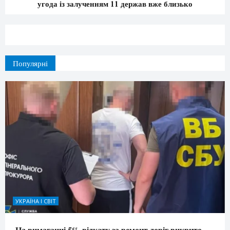
угода із залученням 11 держав вже близько
Популярні
УКРАЇНА І СВІТ
На вимаганні 5% відкату за ремонт доріг викрито