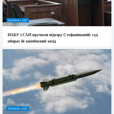
УКРАЇНА І СВІТ
НАБУ і САП вручили підозру Стефанішиній: суд
обирає їй запобіжний захід
УКРАЇНА І СВІТ