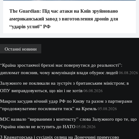
The Guardian: Під час атаки на Київ зруйновано
американський завод з виготовлення дронів для
“ударів углиб” РФ
Останні новини
“Країна зростаючої брехні має повернутися до реальності”:
дипломат пояснив, чому комунікація влади обурює людей
06.08.2026
Залужного не покликали на зустріч з британським міністром; в
ОПУ виправдовуються, що він і не хотів
06.08.2026
Макрон засудив нічний удар РФ по Києву та разом з партнерами
“продовжуватиме посилювати тиск” на Кремль
05.08.2026
МЗС назвало “вирваними з контексту” слова Залужного про те, що
Україна ніколи не вступить до НАТО
05.08.2026
З Краматорська і сусідніх селищ на Донеччині примусово