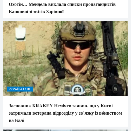
Охотін… Мендель виклала списки пропагандистів
Банкової зі звітів Зарівної
УКРАЇНА І СВІТ
Засновник KRAKEN Немічев заявив, що у Києві
затримали ветерана підрозділу у зв’язку із вбивством
на Балі