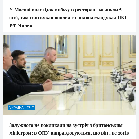
У Москві внаслідок вибуху в ресторані загинули 5
осіб, там святкував ювілей головнокомандувач ПКС
РФ Чайко
УКРАЇНА І СВІТ
Залужного не покликали на зустріч з британським
міністром; в ОПУ виправдовуються, що він і не хотів