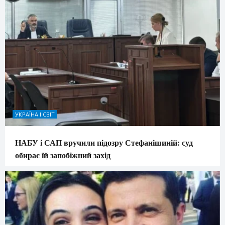
УКРАЇНА І СВІТ
НАБУ і САП вручили підозру Стефанішиній: суд
обирає їй запобіжний захід