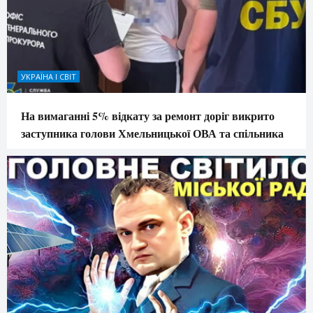
УКРАЇНА І СВІТ
На вимаганні 5% відкату за ремонт доріг викрито
заступника голови Хмельницької ОВА та спільника