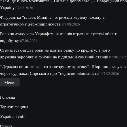
“Там, де б’ють московитів – Польща допомагає”, – Навроцький про
Україну
07.08.2026
Фігурантка “плівок Міндіча” отримала керівну посаду в
стратегічному держпідприємстві
07.08.2026
Росіяни атакували Укрнафту: компанія втратила суттєві обсяги
видобутку
07.08.2026
Стемковський два роки не платив банку по кредиту, а його
дружина заробляє мільйони на підпільній сонячній станції
07.08.2026
“Держава не може карати за незручну критику”: Ширшин скасував
через суд наказ Сирського про “недисциплінованість”
07.08.2026
Меню
Головна
Тернопільщина
Україна і світ
Статті