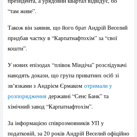
президента, а урядовий квартал відвідує, бо
“там живе”.
Також він заявив, що його брат Андрій Веселий
придбав частку в “Карпатнафтохім” за “свої
кошти”.
У нових епізодах “плівок Міндіча” розслідувачі
наводять докази, що група приватних осіб зі
звʼязками з Андрієм Єрмаком
отримали у
розпорядження
державні “Сенс Банк” та
хімічний завод “Карпатнафтохім”.
За інформацією співрозмовників УП у
податковій, за 20 років Андрій Веселий офіційно