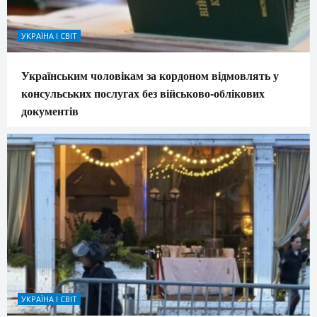
УКРАЇНА І СВІТ
Українським чоловікам за кордоном відмовлять у
консульських послугах без військово-облікових
документів
УКРАЇНА І СВІТ