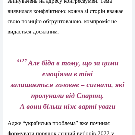
звинувачень на адресу конгресвумен. Тема
виявилася конфліктною: кожна зі сторін вважає
свою позицію обґрунтованою, компроміс не
видається досяжним.
“”
Але біда в тому, що за цими
емоціями в тіні
залишається головне – сигнали, які
пролунали від Спартц.
А вони більш ніж варті уваги
Адже “українська проблема” вже починає
формувати порядок денний виборів-2022 у