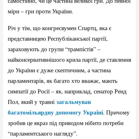
самостійно, чи це частина великої гри. До певної
міри – гри проти України.
Річ у тім, що конгресвумен Спартц, яка є
представницею Республіканської партії,
зараховують до групи “трампістів” –
найконсервативнішого крила партії, де ставлення
до України є дуже скептичним, а частина
парламентарів, як багато хто вважає, мають
симпатії до Росії – як, наприклад, сенатор Ренд
загальмував
Пол, який у травні
багатомільярдну допомогу Україні
. Причому
зробив це якраз під приводом нібито потреби
“парламентського нагляду”.