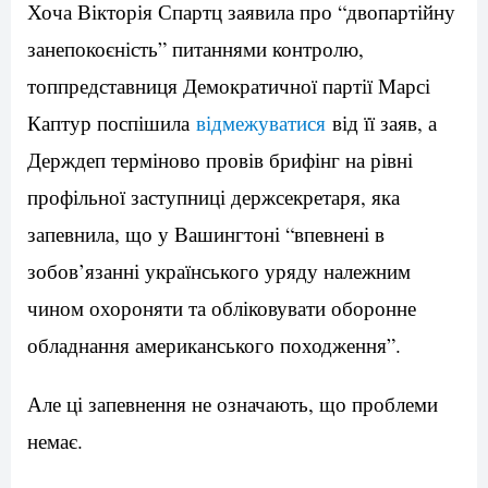
Хоча Вікторія Спартц заявила про “двопартійну
занепокоєність” питаннями контролю,
топпредставниця Демократичної партії Марсі
Каптур поспішила
відмежуватися
від її заяв, а
Держдеп терміново провів брифінг на рівні
профільної заступниці держсекретаря, яка
запевнила, що у Вашингтоні “впевнені в
зобов’язанні українського уряду належним
чином охороняти та обліковувати оборонне
обладнання американського походження”.
Але ці запевнення не означають, що проблеми
немає.