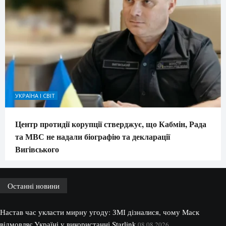
УКРАЇНА І СВІТ
Центр протидії корупції стверджує, що Кабмін, Рада
та МВС не надали біографію та декларації
Вигівського
Останні новини
Настав час укласти мирну угоду: ЗМІ дізналися, чому Маск
відмовляє Україні у використанні Starlink
08.08.2026