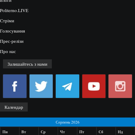
Блоги
Politerno.LIVE
Стріми
Голосування
Прес-релізи
Про нас
Залишайтесь з нами
Календар
Серпень 2026
Пн
Вт
Ср
Чт
Пт
Сб
Нд