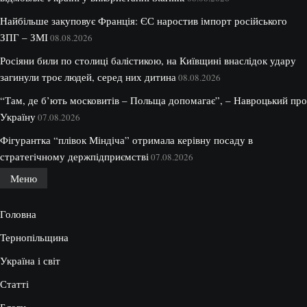
Найбільше закуповує Франція: ЄС наростив імпорт російського
ЗПГ – ЗМІ
08.08.2026
Росіяни били по столиці балістикою, на Київщині внаслідок удару
загинули троє людей, серед них дитина
08.08.2026
“Там, де б’ють московитів – Польща допомагає”, – Навроцький про
Україну
07.08.2026
Фігурантка “плівок Міндіча” отримала керівну посаду в
стратегічному держпідприємстві
07.08.2026
Меню
Головна
Тернопільщина
Україна і світ
Статті