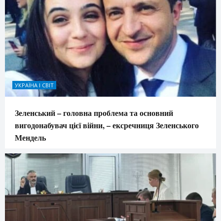
УКРАЇНА І СВІТ
Зеленський – головна проблема та основний
вигодонабувач цієї війни, – ексречниця Зеленського
Мендель