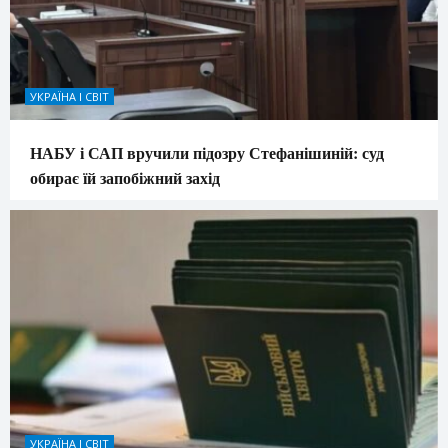
УКРАЇНА І СВІТ
НАБУ і САП вручили підозру Стефанішиній: суд
обирає їй запобіжний захід
УКРАЇНА І СВІТ