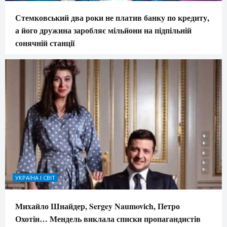
Стемковський два роки не платив банку по кредиту,
а його дружина заробляє мільйони на підпільній
сонячній станції
УКРАЇНА І СВІТ
Михайло Шнайдер, Sergey Naumovich, Петро
Охотін… Мендель виклала списки пропагандистів