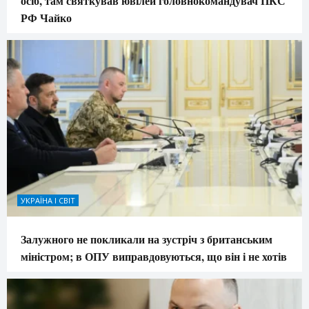
осіб, там святкував ювілей головнокомандувач ПКС
РФ Чайко
УКРАЇНА І СВІТ
Залужного не покликали на зустріч з британським
міністром; в ОПУ виправдовуються, що він і не хотів