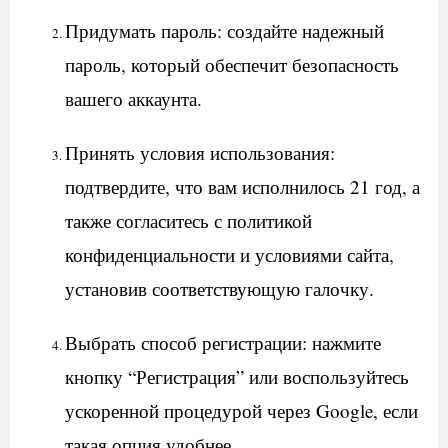
Придумать пароль: создайте надежный
пароль, который обеспечит безопасность
вашего аккаунта.
Принять условия использования:
подтвердите, что вам исполнилось 21 год, а
также согласитесь с политикой
конфиденциальности и условиями сайта,
установив соответствующую галочку.
Выбрать способ регистрации: нажмите
кнопку “Регистрация” или воспользуйтесь
ускоренной процедурой через Google, если
такая опция удобнее.