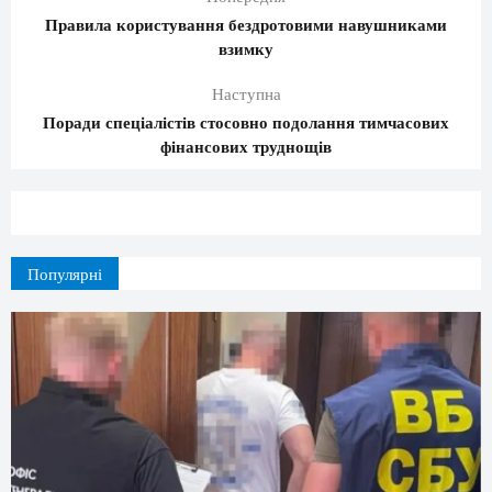
Правила користування бездротовими навушниками
взимку
Наступна
Поради спеціалістів стосовно подолання тимчасових
фінансових труднощів
Популярні