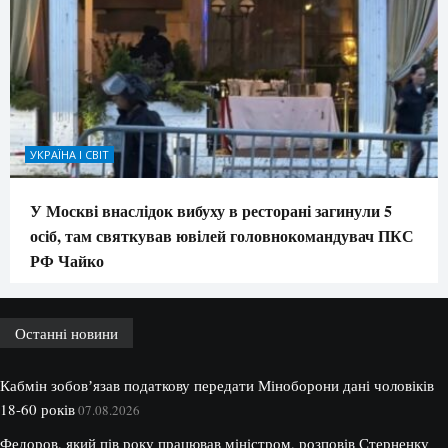
УКРАЇНА І СВІТ
У Москві внаслідок вибуху в ресторані загинули 5
осіб, там святкував ювілей головнокомандувач ПКС
РФ Чайко
Останні новини
Кабмін зобовʼязав податкову передати Міноборони дані чоловіків
18-60 років
07.08.2026
Федоров, який пів року працював міністром, розповів Стерненку