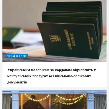
УКРАЇНА І СВІТ
Українським чоловікам за кордоном відмовлять у
консульських послугах без військово-облікових
документів