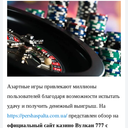
Азартные игры привлекают миллионы
пользователей благодаря возможности испытать
удачу и получить денежный выигрыш. На
https://pershaspalta.com.ua/
представлен обзор на
официальный сайт казино Вулкан 777 с