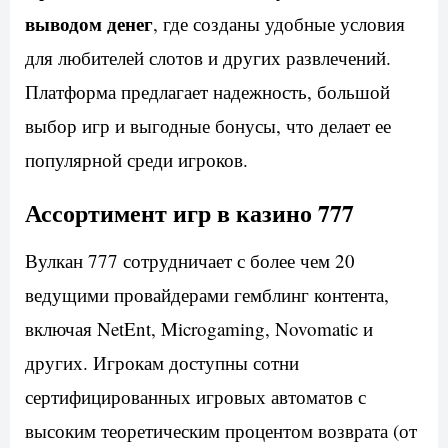
выводом денег
, где созданы удобные условия
для любителей слотов и других развлечений.
Платформа предлагает надежность, большой
выбор игр и выгодные бонусы, что делает ее
популярной среди игроков.
Ассортимент игр в казино 777
Вулкан 777 сотрудничает с более чем 20
ведущими провайдерами гемблинг контента,
включая NetEnt, Microgaming, Novomatic и
других. Игрокам доступны сотни
сертифицированных игровых автоматов с
высоким теоретическим процентом возврата (от