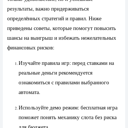
результаты, важно придерживаться
определённых стратегий и правил. Ниже
приведены советы, которые помогут повысить
шансы на выигрыш и избежать нежелательных
финансовых рисков:
Изучайте правила игр: перед ставками на
реальные деньги рекомендуется
ознакомиться с правилами выбранного
автомата.
Используйте демо режим: бесплатная игра
поможет понять механику слота без риска
для бюджета.