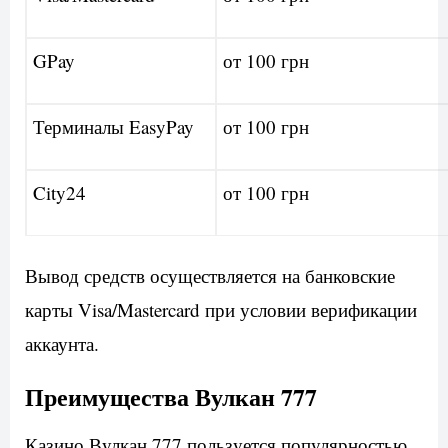
GPay
от 100 грн
Терминалы EasyPay
от 100 грн
City24
от 100 грн
Вывод средств осуществляется на банковские
карты Visa/Mastercard при условии верификации
аккаунта.
Преимущества Вулкан 777
Казино Вулкан 777 пользуется популярностью