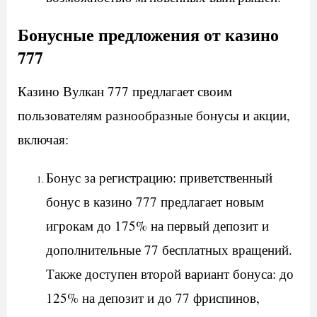
Бонусные предложения от казино
777
Казино Вулкан 777 предлагает своим
пользователям разнообразные бонусы и акции,
включая:
Бонус за регистрацию: приветственный
бонус в казино 777 предлагает новым
игрокам до 175% на первый депозит и
дополнительные 77 бесплатных вращений.
Также доступен второй вариант бонуса: до
125% на депозит и до 77 фриспинов,