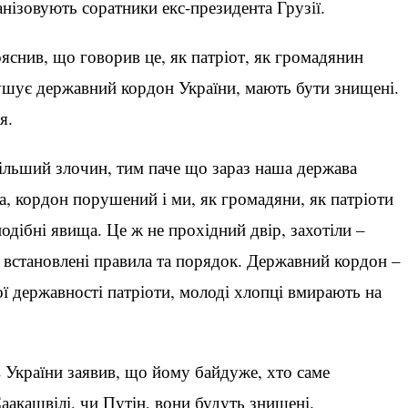
нізовують соратники екс-президента Грузії.
ояснив, що говорив це, як патріот, як громадянин
орушує державний кордон України, мають бути знищені.
я.
льший злочин, тим паче що зараз наша держава
йна, кордон порушений і ми, як громадяни, як патріоти
одібні явища. Це ж не прохідний двір, захотіли –
о встановлені правила та порядок. Державний кордон –
ої державності патріоти, молоді хлопці вмирають на
в України заявив, що йому байдуже, хто саме
аакашвілі, чи Путін, вони будуть знищені.