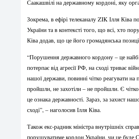
Саакашвілі на державному кордоні, яку орга
Зокрема, в ефірі телеканалу ZIK Ілля Ківа п
України та в контексті того, що всі, хто п
Ківа додав, що це його громадянська позиці
“Порушення державного кордону – це найбі
потерпає від агресії РФ, на сході триває ві
нашої держави, повинні чітко реагувати на п
пройшли, не захотіли – не пройшли. Є чітк
це ознака державності. Зараз, за захист наш
сході”, – наголосив Ілля Ківа.
Також екс-радник міністра внутрішніх спра
порушуватиме кордон України, чи це буде С