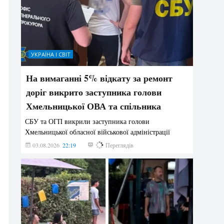
УКРАЇНА І СВІТ
На вимаганні 5% відкату за ремонт
доріг викрито заступника голови
Хмельницької ОВА та спільника
СБУ та ОГП викрили заступника голови
Хмельницької обласної військової адміністрації
03.08.2026
22:19
853
Переглядів