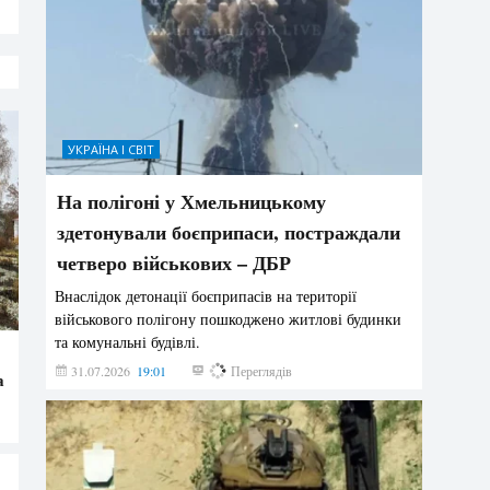
УКРАЇНА І СВІТ
На полігоні у Хмельницькому
здетонували боєприпаси, постраждали
четверо військових – ДБР
Внаслідок детонації боєприпасів на території
військового полігону пошкоджено житлові будинки
та комунальні будівлі.
31.07.2026
19:01
190
Переглядів
а