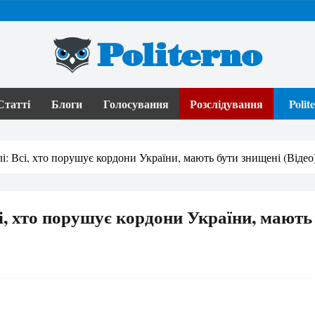
Politerno
Статті
Блоги
Голосування
Розслідування
Poli
і: Всі, хто порушує кордони України, мають бути знищені (Відео
і, хто порушує кордони України, мають