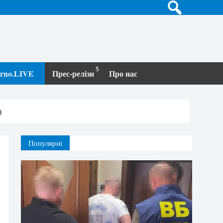
terno.LIVE
Прес-релізи
Про нас
)
Популярні