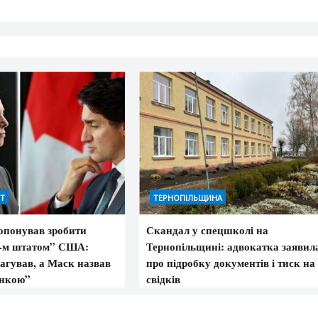
ІТ
ТЕРНОПІЛЬЩИНА
опонував зробити
Скандал у спецшколі на
1-м штатом” США:
Тернопільщині: адвокатка заявил
агував, а Маск назвав
про підробку документів і тиск на
инкою”
свідків