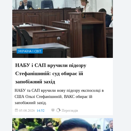
УКРАЇНА І СВІТ
НАБУ і САП вручили підозру
Стефанішиній: суд обирає їй
запобіжний захід
НАБУ та САП вручили нову підозру експосолці в
США Ользі Стефанішиній, ВАКС обирає їй
запобіжний захід.
05.08.2026
14:52
146
Переглядів