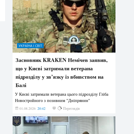
УКРАЇНА І СВІТ
Засновник KRAKEN Немічев заявив,
що у Києві затримали ветерана
підрозділу у зв’язку із вбивством на
Балі
У Києві затримали ветерана цього підрозділу Гліба
Новостройного з позивним "Дніпрянин"
01.08.2026
20:42
181
Переглядів