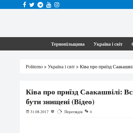
Тернопільщина
Україна і світ
Politerno
>
Україна і світ
>
Ківа про приїзд Саакашвіл
Ківа про приїзд Саакашвілі: Вс
бути знищені (Відео)
31.08.2017
2112
Переглядів
0