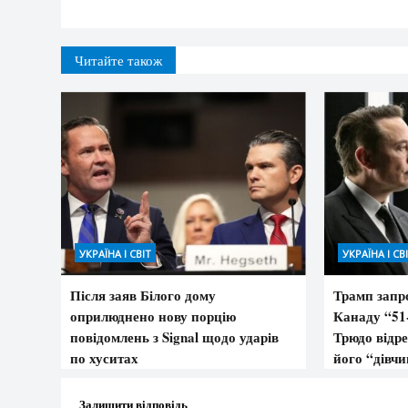
Читайте також
УКРАЇНА І СВІТ
УКРАЇНА І СВ
Після заяв Білого дому
Трамп запр
оприлюднено нову порцію
Канаду “5
повідомлень з Signal щодо ударів
Трюдо відре
по хуситах
його “дівч
Залишити відповідь