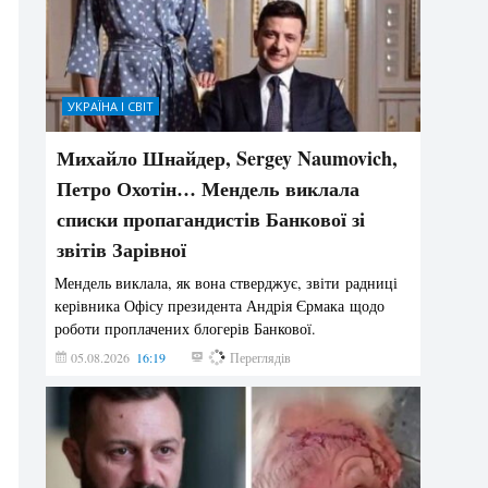
УКРАЇНА І СВІТ
Михайло Шнайдер, Sergey Naumovich,
Петро Охотін… Мендель виклала
списки пропагандистів Банкової зі
звітів Зарівної
Мендель виклала, як вона стверджує, звіти радниці
керівника Офісу президента Андрія Єрмака щодо
роботи проплачених блогерів Банкової.
05.08.2026
16:19
203
Переглядів