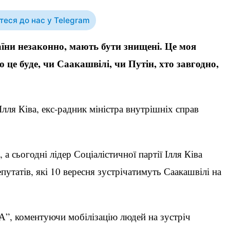
еся до нас у Telegram
їни незаконно, мають бути знищені. Це моя
о це буде, чи Саакашвілі, чи Путін, хто завгодно,
лля Ківа, екс-радник міністра внутрішніх справ
а сьогодні лідер Соціалістичної партії Ілля Ківа
утатів, які 10 вересня зустрічатимуть Саакашвілі на
А”, коментуючи мобілізацію людей на зустріч