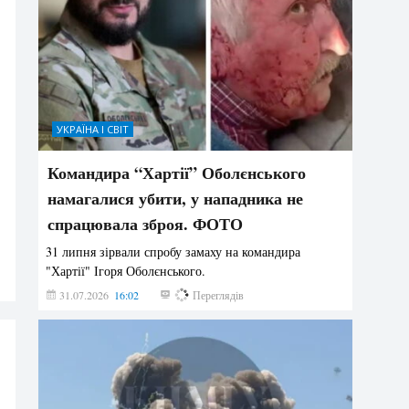
УКРАЇНА І СВІТ
Командира “Хартії” Оболєнського
намагалися убити, у нападника не
спрацювала зброя. ФОТО
31 липня зірвали спробу замаху на командира
"Хартії" Ігоря Оболєнського.
31.07.2026
16:02
198
Переглядів