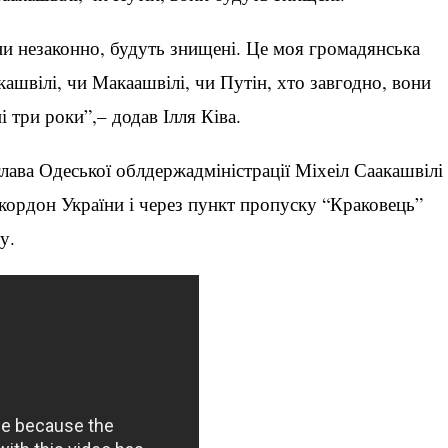
и незаконно, будуть знищені. Це моя громадянська
акашвілі, чи Макаашвілі, чи Путін, хто завгодно, вони
 три роки”,– додав Ілля Ківа.
глава Одеської облдержадміністрації Міхеіл Саакашвілі
 кордон України і через пункт пропуску “Краковець”
у.