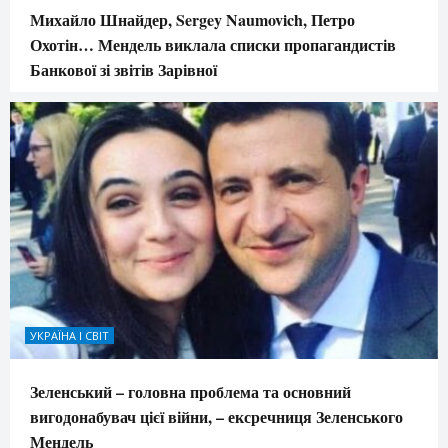
Михайло Шнайдер, Sergey Naumovich, Петро
Охотін… Мендель виклала списки пропагандистів
Банкової зі звітів Зарівної
УКРАЇНА І СВІТ
Зеленський – головна проблема та основний
вигодонабувач цієї війни, – ексречниця Зеленського
Мендель