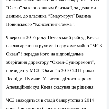
“Океан” за клопотанням близької, за деякими
даними, до власника “Смарт-груп” Вадима
Новинського “Консалтинг-Гамма”.
9 вересня 2016 року Печерський райсуд Києва
наклав арешт на рухоме і нерухоме майно “МСЗ
Океан” і передав його на відповідальне
зберігання директору “Океан-Судноремонт”,
президенту МСЗ “Океан” в 2010-2011 роках
Леоніду Шумило. У листопаді того ж року
Апеляційний суд Києва скасував це рішення.
ЧСЗ знаходиться в стадії банкрутства з 2014
року. Ініціатором банкрутства виступило