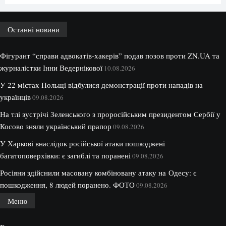
Останні новини
Фігурант “справи адвокатів-хакерів” подав позов проти ZN.UA та
журналістки Інни Ведернікової
10.08.2026
У 22 містах Польщі відбулися демонстрації проти нападів на
українців
09.08.2026
На тлі зустрічі Зеленського з проросійським президентом Сербії у
Косово зняли український прапор
09.08.2026
У Харкові внаслідок російської атаки пошкоджені
багатоповерхівки: є загиблі та поранені
09.08.2026
Росіяни здійснили масовану комбіновану атаку на Одесу: є
пошкодження, 8 людей поранено. ФОТО
09.08.2026
Меню