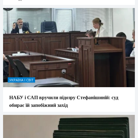
УКРАЇНА І СВІТ
НАБУ і САП вручили підозру Стефанішиній: суд
обирає їй запобіжний захід