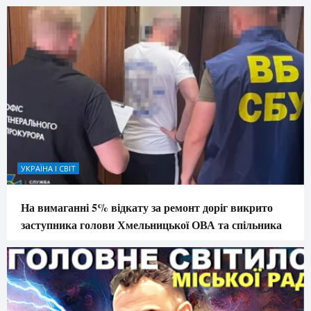
УКРАЇНА І СВІТ
На вимаганні 5% відкату за ремонт доріг викрито
заступника голови Хмельницької ОВА та спільника