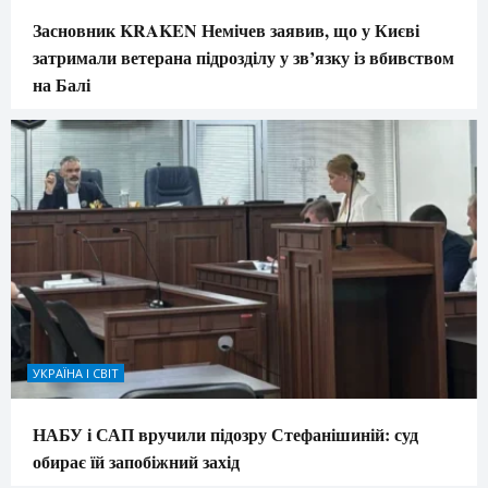
Засновник KRAKEN Немічев заявив, що у Києві
затримали ветерана підрозділу у зв’язку із вбивством
на Балі
УКРАЇНА І СВІТ
НАБУ і САП вручили підозру Стефанішиній: суд
обирає їй запобіжний захід