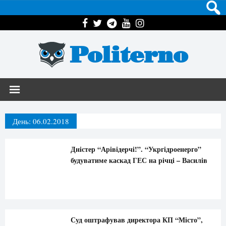
Politerno
День:
06.02.2018
Дністер “Арівідерчі!”. “Укргідроенерго”
будуватиме каскад ГЕС на річці – Василів
Суд оштрафував директора КП “Місто”,