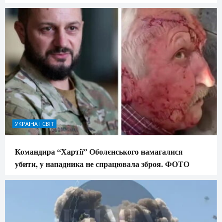
УКРАЇНА І СВІТ
Командира “Хартії” Оболєнського намагалися
убити, у нападника не спрацювала зброя. ФОТО