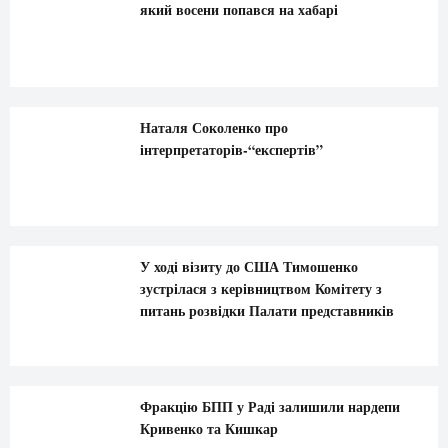
який восени попався на хабарі
Наталя Соколенко про
інтерпретаторів-“експертів”
У ході візиту до США Тимошенко
зустрілася з керівництвом Комітету з
питань розвідки Палати представників
Фракцію БПП у Раді залишили нардепи
Кривенко та Кишкар