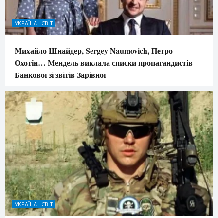
УКРАЇНА І СВІТ
Михайло Шнайдер, Sergey Naumovich, Петро
Охотін… Мендель виклала списки пропагандистів
Банкової зі звітів Зарівної
УКРАЇНА І СВІТ