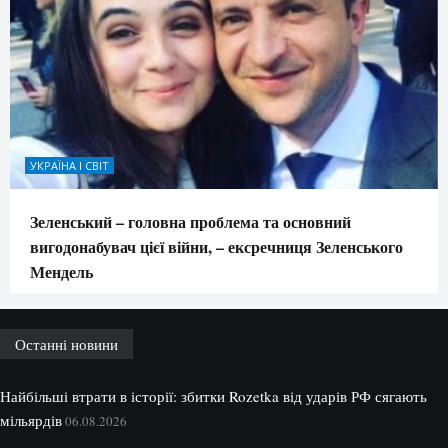
УКРАЇНА І СВІТ
Зеленський – головна проблема та основний
вигодонабувач цієї війни, – ексречниця Зеленського
Мендель
Останні новини
Найбільші втрати в історії: збитки Rozetka від ударів РФ сягають
мільярдів
06.08.2026