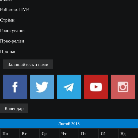
Politerno.LIVE
Стріми
Голосування
Прес-релізи
Про нас
Залишайтесь з нами
Календар
Лютий 2018
Пн
Вт
Ср
Чт
Пт
Сб
Нд