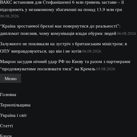
ВАКС встановив для Стефанішеної 6 млн гривень застави – її
підозрюють у незаконному збагаченні на понад 13,9 млн грн
06.08.2026
“Країна зростаючої брехні має повернутися до реальності”:
дипломат пояснив, чому комунікація влади обурює людей
06.08.2026
Залужного не покликали на зустріч з британським міністром; в
ОПУ виправдовуються, що він і не хотів
06.08.2026
Макрон засудив нічний удар РФ по Києву та разом з партнерами
“продовжуватиме посилювати тиск” на Кремль
05.08.2026
Меню
Головна
Тернопільщина
Україна і світ
Статті
Блоги