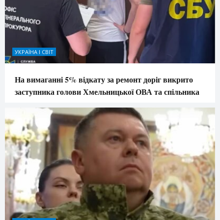
УКРАЇНА І СВІТ
На вимаганні 5% відкату за ремонт доріг викрито
заступника голови Хмельницької ОВА та спільника