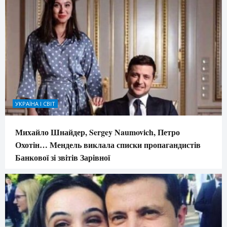
УКРАЇНА І СВІТ
Михайло Шнайдер, Sergey Naumovich, Петро
Охотін… Мендель виклала списки пропагандистів
Банкової зі звітів Зарівної