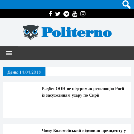
Politerno
День:
14.04.2018
Радбез ООН не підтримав резолюцію Росії
із засудженням удару по Сирії
Чому Коломойський відмовив президенту у