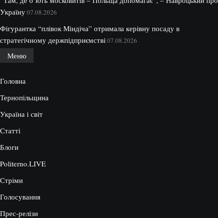
“Там, де б’ють московитів – Польща допомагає”, – Навроцький про
Україну
07.08.2026
Фігурантка “плівок Міндіча” отримала керівну посаду в
стратегічному держпідприємстві
07.08.2026
Меню
Головна
Тернопільщина
Україна і світ
Статті
Блоги
Politerno.LIVE
Стріми
Голосування
Прес-релізи