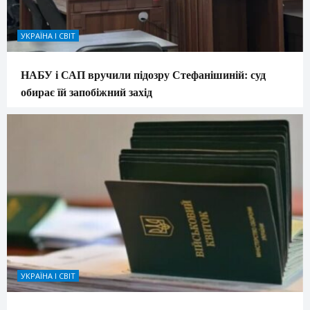
УКРАЇНА І СВІТ
НАБУ і САП вручили підозру Стефанішиній: суд
обирає їй запобіжний захід
УКРАЇНА І СВІТ