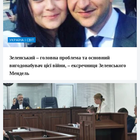
УКРАЇНА І СВІТ
Зеленський – головна проблема та основний
вигодонабувач цієї війни, – ексречниця Зеленського
Мендель