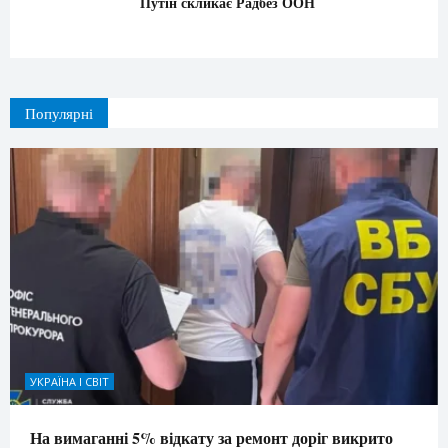
Путін скликає Радбез ООН
Популярні
УКРАЇНА І СВІТ
На вимаганні 5% відкату за ремонт доріг викрито