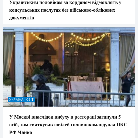
Українським чоловікам за кордоном відмовлять у
консульських послугах без військово-облікових
документів
УКРАЇНА І СВІТ
У Москві внаслідок вибуху в ресторані загинули 5
осіб, там святкував ювілей головнокомандувач ПКС
РФ Чайко