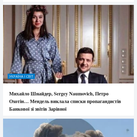
УКРАЇНА І СВІТ
Михайло Шнайдер, Sergey Naumovich, Петро
Охотін… Мендель виклала списки пропагандистів
Банкової зі звітів Зарівної