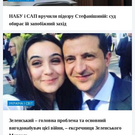
НАБУ і САП вручили підозру Стефанішиній: суд
обирає їй запобіжний захід
УКРАЇНА І СВІТ
Зеленський – головна проблема та основний
вигодонабувач цієї війни, – ексречниця Зеленського