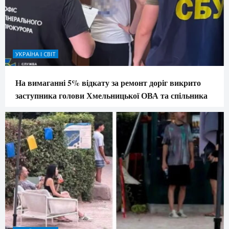
УКРАЇНА І СВІТ
На вимаганні 5% відкату за ремонт доріг викрито
заступника голови Хмельницької ОВА та спільника