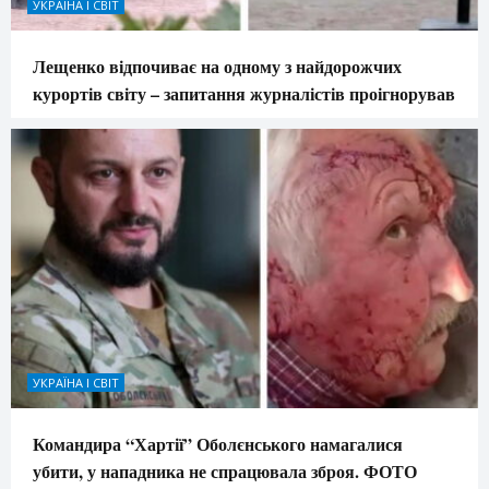
УКРАЇНА І СВІТ
Лещенко відпочиває на одному з найдорожчих
курортів світу – запитання журналістів проігнорував
УКРАЇНА І СВІТ
Командира “Хартії” Оболєнського намагалися
убити, у нападника не спрацювала зброя. ФОТО