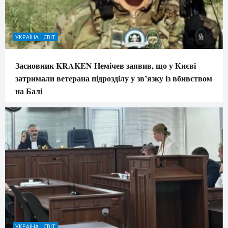
УКРАЇНА І СВІТ
Засновник KRAKEN Немічев заявив, що у Києві
затримали ветерана підрозділу у зв’язку із вбивством
на Балі
УКРАЇНА І СВІТ