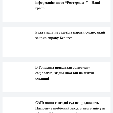
інформацію щодо “Роттердам+” – Наші
гроші
Рада суддів не захотіла карати суддю, який
закрив справу Кернеса
В Гриценка приховали замовлену
соціологію, згідно якої він на п’ятій
сходинці
САП: якщо сьогодні суд не продовжить
Насірову запобіжний захід, з нього знімуть