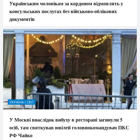
Українським чоловікам за кордоном відмовлять у
консульських послугах без військово-облікових
документів
УКРАЇНА І СВІТ
У Москві внаслідок вибуху в ресторані загинули 5
осіб, там святкував ювілей головнокомандувач ПКС
РФ Чайко