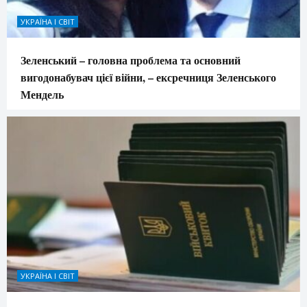
УКРАЇНА І СВІТ
Зеленський – головна проблема та основний
вигодонабувач цієї війни, – ексречниця Зеленського
Мендель
УКРАЇНА І СВІТ