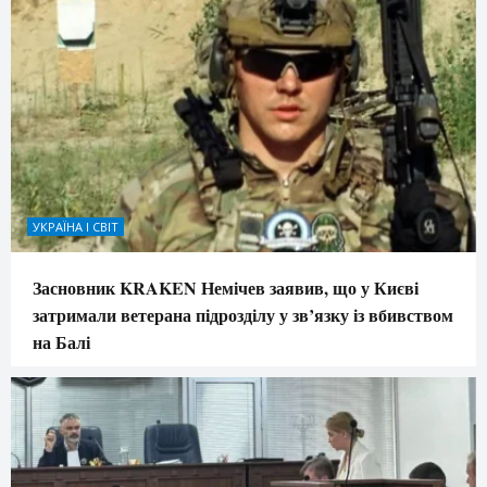
УКРАЇНА І СВІТ
Засновник KRAKEN Немічев заявив, що у Києві
затримали ветерана підрозділу у зв’язку із вбивством
на Балі