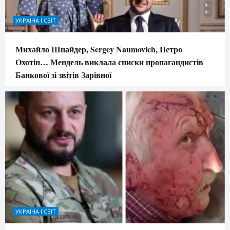
УКРАЇНА І СВІТ
Михайло Шнайдер, Sergey Naumovich, Петро
Охотін… Мендель виклала списки пропагандистів
Банкової зі звітів Зарівної
УКРАЇНА І СВІТ