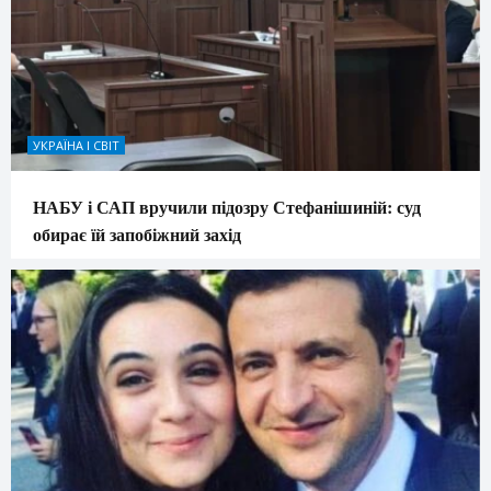
УКРАЇНА І СВІТ
НАБУ і САП вручили підозру Стефанішиній: суд
обирає їй запобіжний захід