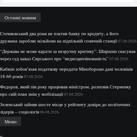
Останні новини
Стемковський два роки не платив банку по кредиту, а його
дружина заробляє мільйони на підпільній сонячній станції
07.08.2026
“Держава не може карати за незручну критику”: Ширшин скасував
через суд наказ Сирського про “недисциплінованість”
07.08.2026
Кабмін зобовʼязав податкову передати Міноборони дані чоловіків
18-60 років
07.08.2026
Федоров, який пів року працював міністром, розповів Стерненку
про свій план змін у мобілізації
07.08.2026
Зеленський зайняв шосте місце у рейтингу довіри до політичних
лідерів – соціологія
06.08.2026
Меню