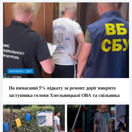
УКРАЇНА І СВІТ
На вимаганні 5% відкату за ремонт доріг викрито
заступника голови Хмельницької ОВА та спільника