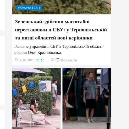
УКРАЇНА І СВІТ
Зеленський здійснив масштабні
перестановки в СБУ: у Тернопільській
та низці областей нові керівники
Головне управління СБУ в Тернопільській області
очолив Олег Красношапка.
30.07.2026
22:27
615
Переглядів