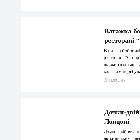
серпня російські
Ватажка бо
ресторані 
Ватажка бойовикі
ресторані “Сєпар
відомствах так з
коли там перебув
– зазначає агентс
31.08.2018
Дочки-двій
Лондоні
Дочки-двійнята п
лондонських навч