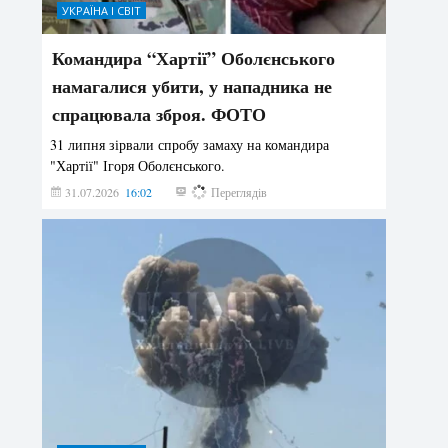
УКРАЇНА І СВІТ
Командира “Хартії” Оболєнського
намагалися убити, у нападника не
спрацювала зброя. ФОТО
31 липня зірвали спробу замаху на командира
"Хартії" Ігоря Оболєнського.
31.07.2026
16:02
178
Переглядів