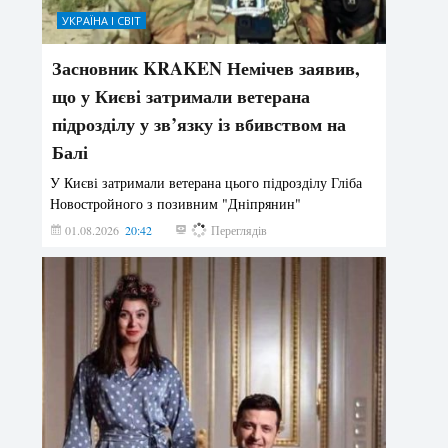
УКРАЇНА І СВІТ
Засновник KRAKEN Немічев заявив,
що у Києві затримали ветерана
підрозділу у зв’язку із вбивством на
Балі
У Києві затримали ветерана цього підрозділу Гліба
Новостройного з позивним "Дніпрянин"
01.08.2026
20:42
166
Переглядів