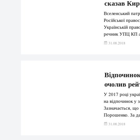
сказав Кир
Вселенський патр
Російської право
Українській прав
речник УПЦ КП ар
Фанарі: патріарх 
31.08.2018
Євстратія, після 
Відпочинок
очолив рей
У 2017 році укра
на відпочинок у з
Зазначається, що
Порошенко. За дан
два видатки на т
31.08.2018
за підрахунками