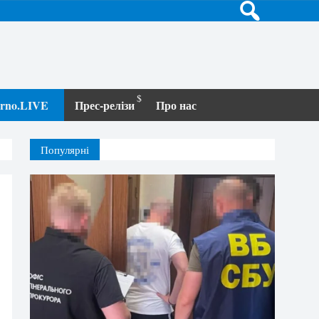
terno.LIVE
Прес-релізи
Про нас
Популярні