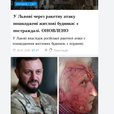
УКРАЇНА І СВІТ
У Львові через ракетну атаку
пошкоджені житлові будинки: є
постраждалі. ОНОВЛЕНО
У Львові внаслідок російської ракетної атаки є
пошкодження житлових будинків, є поранені.
30.07.2026
07:17
179
Переглядів