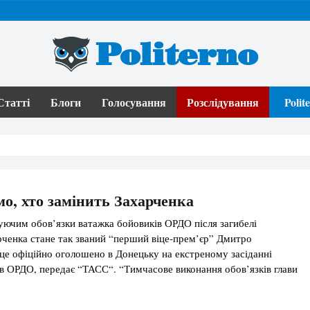
Politerno
Статті
Блоги
Голосування
Розслідування
Poli
мо, хто замінить Захарченка
ючим обов’язки ватажка бойовиків ОРДО після загибелі
ченка стане так званий “перший віце-прем’єр” Дмитро
 це офіційно оголошено в Донецьку на екстреному засіданні
в ОРДО, передає “ТАСС“. “Тимчасове виконання обов’язків глави
ецької народної республіки (ДНР) згідно з Конституцією
е-прем’єра Дмитра Трапєзнікова”, – йдеться у повідомленні. 31