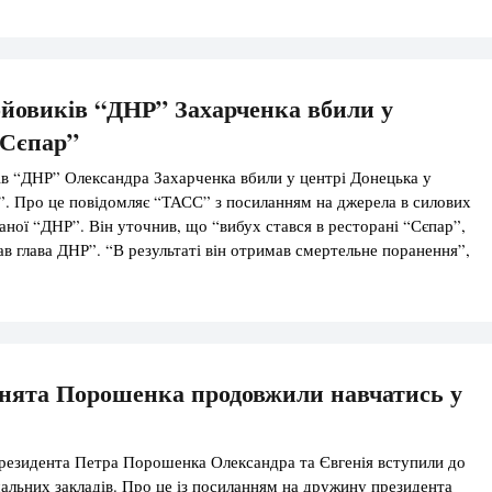
 […]
йовиків “ДНР” Захарченка вбили у
“Сєпар”
в “ДНР” Олександра Захарченка вбили у центрі Донецька у
”. Про це повідомляє “ТАСС” з посиланням на джерела в силових
ваної “ДНР”. Він уточнив, що “вибух стався в ресторані “Сєпар”,
ав глава ДНР”. “В результаті він отримав смертельне поранення”,
тво. Російський “Інтерфакс“, з посиланням на джерела в […]
нята Порошенка продовжили навчатись у
резидента Петра Порошенка Олександра та Євгенія вступили до
альних закладів. Про це із посиланням на дружину президента