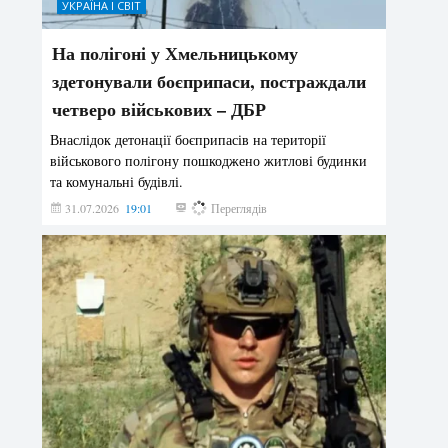
УКРАЇНА І СВІТ
На полігоні у Хмельницькому
здетонували боєприпаси, постраждали
четверо військових – ДБР
Внаслідок детонації боєприпасів на території
військового полігону пошкоджено житлові будинки
та комунальні будівлі.
31.07.2026
19:01
175
Переглядів