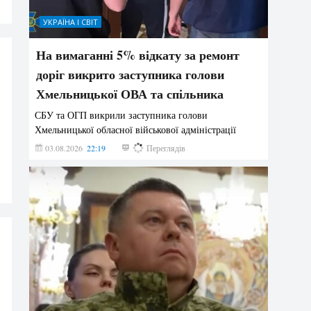
УКРАЇНА І СВІТ
На вимаганні 5% відкату за ремонт
доріг викрито заступника голови
Хмельницької ОВА та спільника
СБУ та ОГП викрили заступника голови
Хмельницької обласної військової адміністрації
03.08.2026
22:19
829
Переглядів