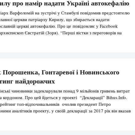
илу про намір надати Україні автокефалію
іарх Варфоломій на зустрічі у Стамбулі повідомив предстоятелю
славної церкви патріарху Кирилу, що збирається надати
ославній церкві автокефалію. Про це повідомляє у Facebook
хиєпископ Євстратій (Зоря). “Перші вістки з переговорів на
Кирил не досяг всього, заради чого їхав”, – пише він. За словами
зустрічі патріархів до журналістів вийшов […]
 Порошенка, Гонтаревої і Новинського
тинг найдорожчих
їнські чиновники задекларували понад 9 мільйонів гривень витрат
а кордоном. Про цей йдеться у проекті “Декларації” Bihus.Info.
 рейтинг топ-відпочивальників очолив президент Петро
ими аналітиків проекту, у своїй декларації за 2017 рік він вказав
уристичні послуги на загальну суму понад 2,7 млн гривень. Проте,
 програми “Схеми”, повна […]