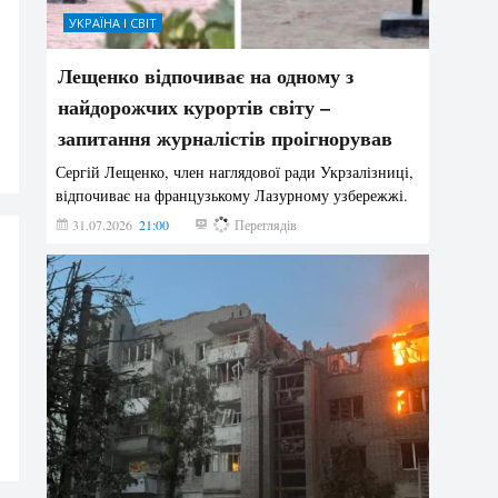
УКРАЇНА І СВІТ
Лещенко відпочиває на одному з
найдорожчих курортів світу –
запитання журналістів проігнорував
Сергій Лещенко, член наглядової ради Укрзалізниці,
відпочиває на французькому Лазурному узбережжі.
31.07.2026
21:00
196
Переглядів