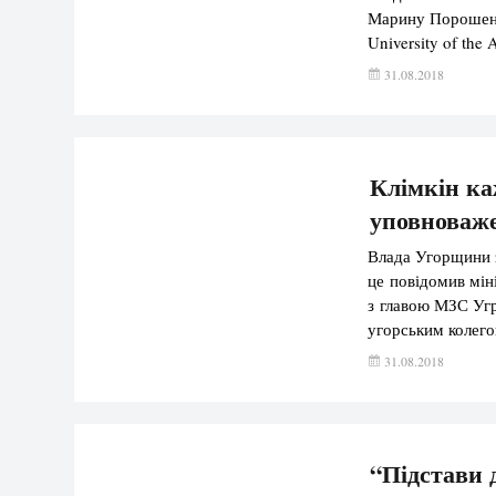
Марину Порошенк
University of the 
“Анімація” та “Е
31.08.2018
можливість дівча
Клімкін ка
уповноваже
Влада Угорщини 
це повідомив мін
з главою МЗС Угр
угорським колего
свого уповноваж
31.08.2018
продовжуємо кон
повідомляло, що
“Підстави 