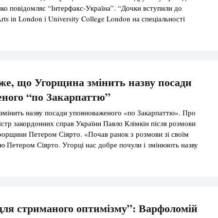
о повідомляє “Інтерфакс-Україна”. “Дочки вступили до
Arts in London і University College London на спеціальності
кономіка”. У цьому рішенні ми підтримали їх, щоб дати
ткам самостійно отримати професію на загальних […]
же, що Угорщина змінить назву посади
ного “по Закарпаттю”
змінить назву посади уповноваженого «по Закарпаттю». Про
істр закордонних справ України Павло Клімкін після розмови
орщини Петером Сіярто. «Почав ранок з розмови зі своїм
ю Петером Сіярто. Угорці нас добре почули і змінюють назву
еного «по Закарпаттю». А щодо усіх інших питань —
структивно працювати далі» — написав Клімкін. Раніше МЗС
 […]
для стриманого оптимізму”: Варфоломій