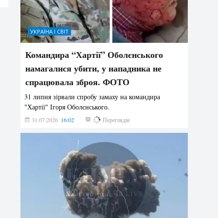
УКРАЇНА І СВІТ
Командира “Хартії” Оболєнського
намагалися убити, у нападника не
спрацювала зброя. ФОТО
31 липня зірвали спробу замаху на командира
"Хартії" Ігоря Оболєнського.
31.07.2026
16:02
198
Переглядів