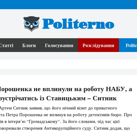
Politerno
Статті
Блоги
Голосування
Розслідування
Poli
Порошенка не вплинули на роботу НАБУ, а
 зустрічатись із Ставицьким – Ситник
тем Ситник заявив, що його нічний візит до приватного
та Петра Порошенка не вплинув на роботу детективів бюро. Про
в в інтерв’ю “Громадському“. За його словами, під час цієї
говорювали створення Антикорупційного суду. Ситник додав, що
ого запросив. “Глава держави запросив на розмову і якраз