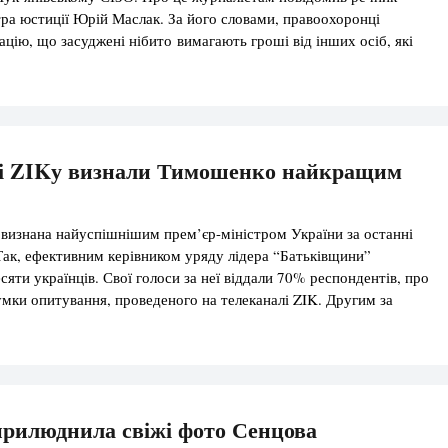
тра юстиції Юрій Маслак. За його словами, правоохоронці
цію, що засуджені нібито вимагають гроші від інших осіб, які
ЗО, ціною їхнього життя. Прокуратура каже, що розслідує справу
ством та масові заворушення. Ув’язнені […]
чі ZIKу визнали Тимошенко найкращим
изнана найуспішнішим прем’єр-міністром України за останні
 Так, ефективним керівником уряду лідера “Батьківщини”
сяти українців. Свої голоси за неї віддали 70% респондентів, про
умки опитування, проведеного на телеканалі ZIK. Другим за
еликим відривом йде Микола Азаров – 13%, третє місце у чинного
Володимира […]
прилюднила свіжі фото Сенцова