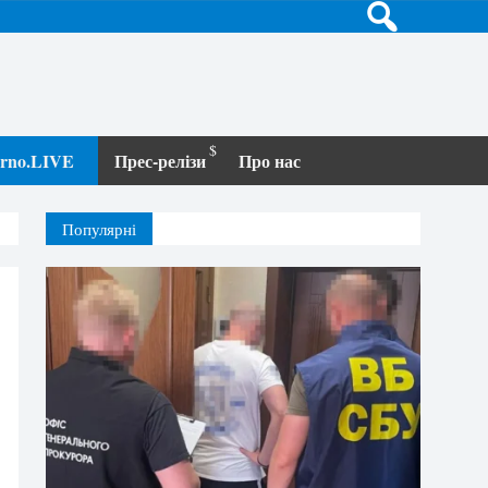
terno.LIVE
Прес-релізи
Про нас
Популярні