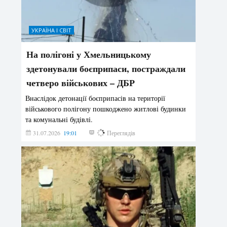
УКРАЇНА І СВІТ
На полігоні у Хмельницькому
здетонували боєприпаси, постраждали
четверо військових – ДБР
Внаслідок детонації боєприпасів на території
військового полігону пошкоджено житлові будинки
та комунальні будівлі.
31.07.2026
19:01
190
Переглядів