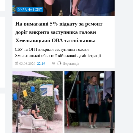
УКРАЇНА І СВІТ
На вимаганні 5% відкату за ремонт
доріг викрито заступника голови
Хмельницької ОВА та спільника
СБУ та ОГП викрили заступника голови
Хмельницької обласної військової адміністрації
03.08.2026
22:19
853
Переглядів