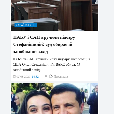
УКРАЇНА І СВІТ
НАБУ і САП вручили підозру
Стефанішиній: суд обирає їй
запобіжний захід
НАБУ та САП вручили нову підозру експосолці в
США Ользі Стефанішиній, ВАКС обирає їй
запобіжний захід.
05.08.2026
14:52
146
Переглядів