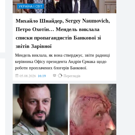
УКРАЇНА І СВІТ
Михайло Шнайдер, Sergey Naumovich,
Петро Охотін… Мендель виклала
списки пропагандистів Банкової зі
звітів Зарівної
Мендель виклала, як вона стверджує, звіти радниці
керівника Офісу президента Андрія Єрмака щодо
роботи проплачених блогерів Банкової.
05.08.2026
16:19
203
Переглядів