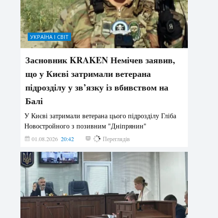
УКРАЇНА І СВІТ
Засновник KRAKEN Немічев заявив,
що у Києві затримали ветерана
підрозділу у зв’язку із вбивством на
Балі
У Києві затримали ветерана цього підрозділу Гліба
Новостройного з позивним "Дніпрянин"
01.08.2026
20:42
181
Переглядів