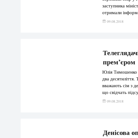
заступника мініс
отримали інформа
утримуються в СІ
09.08.2018
про погрози вбив
Телегляда
прем’єром
Юлія Тимошенко в
два десятиліття.
вважають сім з де
що свідчать підс
популярністю з в
09.08.2018
голови Кабміну 
Денісова о