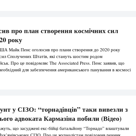
ась […]
сив про план створення космічних сил
20 року
США Майк Пенс оголосив про плани створення до 2020 року
сил Сполучених Штатів, які стануть шостим родом
йськ. Про це повідомляє The Associated Press. Пенс заявив, що
 необхідний для забезпечення американського панування в космосі
я конкуренції та загроз з боку Китаю та Росії. “Космос, який
унт у СІЗО: “торнадівців” таки вивезли з
нього адвоката Кармазіна побили (Відео)
жуть, що засуджені екс-бійці батальйону “Торнадо” влаштували
Лук’янівському СІЗО. Про це журналістам повідомив речник