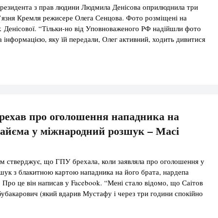
резидента з прав людини Людмила Денісова оприлюднила три
в’язня Кремля режисере Олега Сенцова. Фото розміщені на
k Денісової. “Тільки-но від Уповноваженого РФ надійшли фото
а інформацією, яку їй передали, Олег активний, ходить дивитися
книжки, пише щось час від часу. Всі, цитую, дивуються, як він
ого задовільний”, – […]
рехав про оголошення нападника на
айєма у міжнародний розшук – Масі
 стверджує, що ГПУ брехала, коли заявляла про оголошення у
ук з блакитною картою нападника на його брата, нардепа
Про це він написав у Facebook. “Мені стало відомо, що Саітов
бакарович (який вдарив Мустафу і через три години спокійно
йджан) не оголошений в міжнародний розшук Interpol. Весь цей