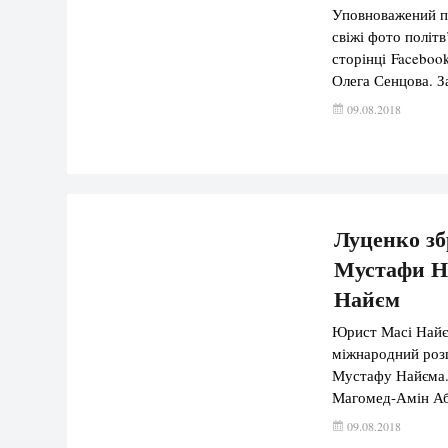
Уповноважений п
свіжі фото політ
сторінці Faceboo
Олега Сенцова. З
телевізор, читає 
09.08.2018
витримує, стан й
Луценко зб
Мустафи Н
Найєм
Юрист Масі Найєм
міжнародний розш
Мустафу Найєма. 
Магомед-Амін Абу
вилетів в Азерба
09.08.2018
[…]