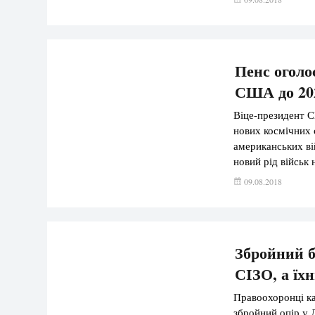
розмова стосувал
Пенс оголо
США до 20
Віце-президент 
нових космічних 
американських ві
новий рід військ
в умовах посиленн
09.08.2018
колись був […]
Збройний б
СІЗО, а їх
Правоохоронці ка
збройний опір у 