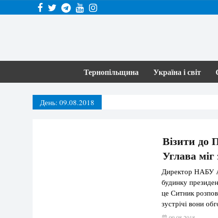
Тернопільщина
Україна і світ
День:
09.08.2018
Візити до 
Углава міг
Директор НАБУ Ар
будинку президен
це Ситник розпові
зустрічі вони об
саме Порошенко й
09.08.2018