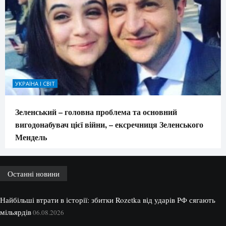
УКРАЇНА І СВІТ
Зеленський – головна проблема та основний
вигодонабувач цієї війни, – ексречниця Зеленського
Мендель
Останні новини
Найбільші втрати в історії: збитки Rozetka від ударів РФ сягають
мільярдів
06.08.2026