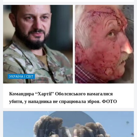
УКРАЇНА І СВІТ
Командира “Хартії” Оболєнського намагалися
убити, у нападника не спрацювала зброя. ФОТО