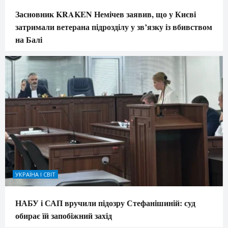
Засновник KRAKEN Немічев заявив, що у Києві
затримали ветерана підрозділу у зв’язку із вбивством
на Балі
УКРАЇНА І СВІТ
НАБУ і САП вручили підозру Стефанішиній: суд
обирає їй запобіжний захід