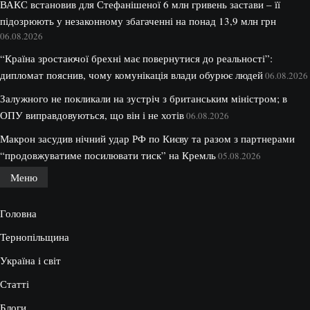
ВАКС встановив для Стефанішеної 6 млн гривень застави – її
підозрюють у незаконному збагаченні на понад 13,9 млн грн
06.08.2026
“Країна зростаючої брехні має повернутися до реальності”:
дипломат пояснив, чому комунікація влади обурює людей
06.08.2026
Залужного не покликали на зустріч з британським міністром; в
ОПУ виправдовуються, що він і не хотів
06.08.2026
Макрон засудив нічний удар РФ по Києву та разом з партнерами
“продовжуватиме посилювати тиск” на Кремль
05.08.2026
Меню
Головна
Тернопільщина
Україна і світ
Статті
Блоги