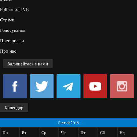
Politerno.LIVE
Стріми
Голосування
Прес-релізи
Про нас
Залишайтесь з нами
Календар
Лютий 2019
Пн
Вт
Ср
Чт
Пт
Сб
Нд