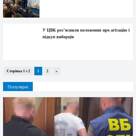
У ЦВК роз’яснили положення про агітацію і
підкуп виборців
Сторінка 1 з 2
1
2
»
Популярні