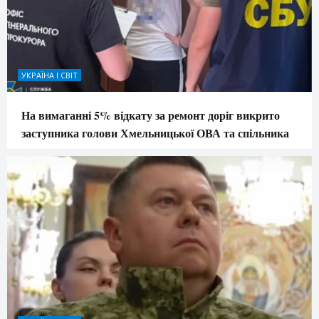
УКРАЇНА І СВІТ
На вимаганні 5% відкату за ремонт доріг викрито
заступника голови Хмельницької ОВА та спільника