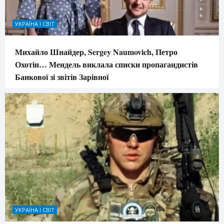
УКРАЇНА І СВІТ
Михайло Шнайдер, Sergey Naumovich, Петро
Охотін… Мендель виклала списки пропагандистів
Банкової зі звітів Зарівної
УКРАЇНА І СВІТ