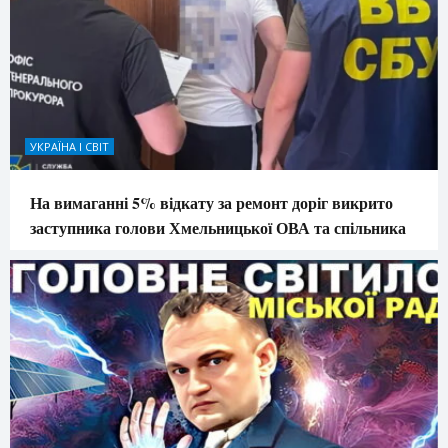
УКРАЇНА І СВІТ
На вимаганні 5% відкату за ремонт доріг викрито
заступника голови Хмельницької ОВА та спільника