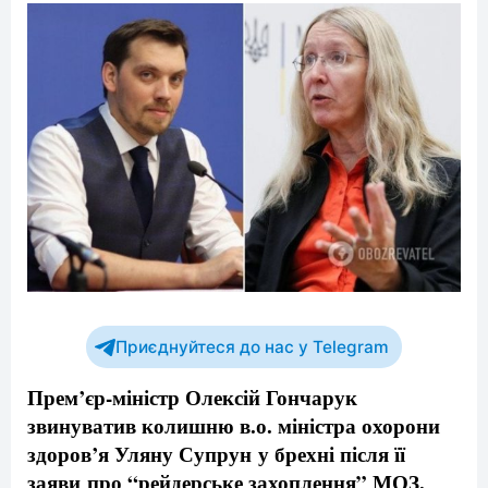
Приєднуйтеся до нас у Telegram
Прем’єр-міністр Олексій Гончарук
звинуватив колишню в.о. міністра охорони
здоров’я Уляну Супрун у брехні після її
заяви про “рейдерське захоплення” МОЗ.