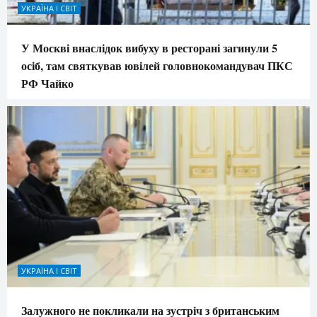
УКРАЇНА І СВІТ
У Москві внаслідок вибуху в ресторані загинули 5
осіб, там святкував ювілей головнокомандувач ПКС
РФ Чайко
УКРАЇНА І СВІТ
Залужного не покликали на зустріч з британським