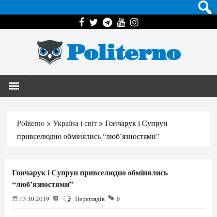
Politerno
Politerno
>
Україна і світ
>
Гончарук і Супрун
привселюдно обмінялись “люб’язностями”
Гончарук і Супрун привселюдно обмінялись
“люб’язностями”
13.10.2019
1383
Переглядів
0