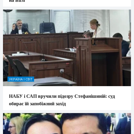
УКРАЇНА І СВІТ
НАБУ і САП вручили підозру Стефанішиній: суд
обирає їй запобіжний захід