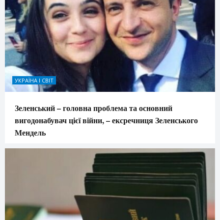
УКРАЇНА І СВІТ
Зеленський – головна проблема та основний
вигодонабувач цієї війни, – ексречниця Зеленського
Мендель