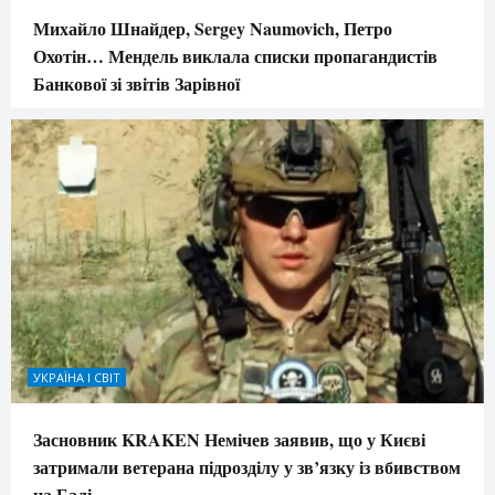
Михайло Шнайдер, Sergey Naumovich, Петро
Охотін… Мендель виклала списки пропагандистів
Банкової зі звітів Зарівної
УКРАЇНА І СВІТ
Засновник KRAKEN Немічев заявив, що у Києві
затримали ветерана підрозділу у зв’язку із вбивством
на Балі