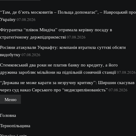
“Там, де б’ють московитів – Польща допомагає”, – Навроцький про
Україну
07.08.2026
Фігурантка “плівок Міндіча” отримала керівну посаду в
стратегічному держпідприємстві
07.08.2026
Росіяни атакували Укрнафту: компанія втратила суттєві обсяги
видобутку
07.08.2026
Стемковський два роки не платив банку по кредиту, а його
дружина заробляє мільйони на підпільній сонячній станції
07.08.2026
“Держава не може карати за незручну критику”: Ширшин скасував
через суд наказ Сирського про “недисциплінованість”
07.08.2026
Меню
Головна
Тернопільщина
Україна і світ